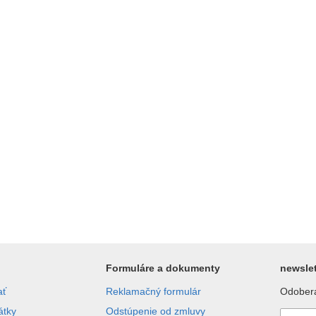
Formuláre a dokumenty
newslet
ať
Reklamačný formulár
Odobera
átky
Odstúpenie od zmluvy