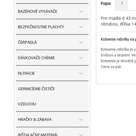
Popis
?
BAZÉNOVÉ VYSÁVAČE
Pre madlá d 43 mm
obrubou, dĺžka 
BEZPEČNOSTNE PLACHTY
Kotvenie rebríku na
ČERPADLÁ
Kotvenie rebríku je
šróbov a tesnení. V
DÁVKOVAČE CHÉMIE
Kotvenie je vhodné 
Cena za pár.
FILTRÁCIE
GERMICÍDNE ČISTIČE
VZDUCHU
HRAČKY & ZÁBAVA
INŠTALAČNÝ MATERIÁL