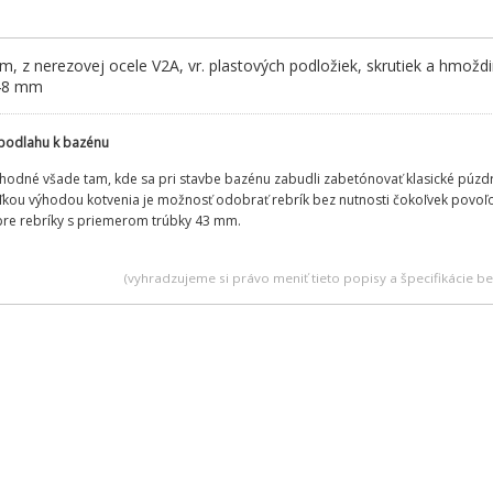
, z nerezovej ocele V2A, vr. plastových podložiek, skrutiek a hmož
148 mm
 podlahu k bazénu
 vhodné všade tam, kde sa pri stavbe bazénu zabudli zabetónovať klasické púzd
eľkou výhodou kotvenia je možnosť odobrať rebrík bez nutnosti čokoľvek povoľo
pre rebríky s priemerom trúbky 43 mm.
(vyhradzujeme si právo meniť tieto popisy a špecifikácie 