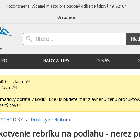
Pozor zmena: výdajné miesto pre osobný odber: Rádiová 49, 82104
Bratislava
Hľad
TRO
RADY A TIPY
O NÁS
D
00€ - zľava 5%
zľava 7%
maticky odráta v košíku kde už budete mať zľavnenú cenu produktov.
nený tovar.
 SCHODÍKY
/
Doplnky k rebríkom
kotvenie rebríku na podlahu - nerez p