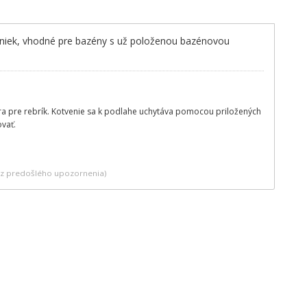
diniek, vhodné pre bazény s už položenou bazénovou
ra pre rebrík. Kotvenie sa k podlahe uchytáva pomocou priložených
vať.
bez predošlého upozornenia)