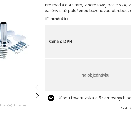
Pre madlá d 43 mm, z nerezovej ocele V2A, vr
bazény s už položenou bazénovou obrubou,
ID produktu
Cena s DPH
na objednávku
Kúpou tovaru získate
9
vernostných bo
ilustračný charakter)
Recykla