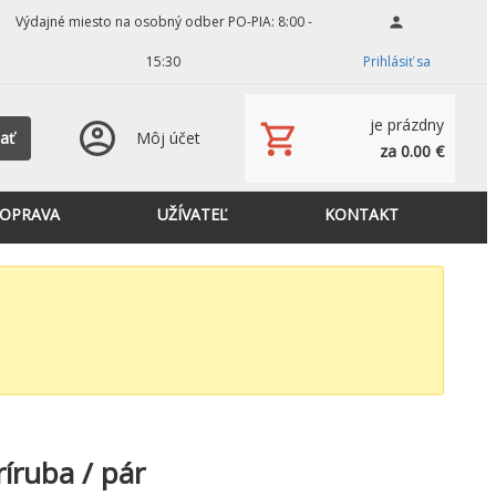
Výdajné miesto na osobný odber PO-PIA: 8:00 -
15:30
Prihlásiť sa
je prázdny
ať
Môj účet
za 0.00 €
OPRAVA
UŽÍVATEĽ
KONTAKT
ríruba / pár