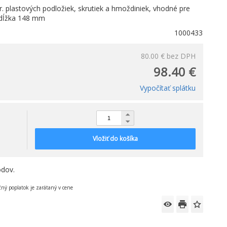
. plastových podložiek, skrutiek a hmoždiniek, vhodné pre
 dĺžka 148 mm
1000433
80.00 €
bez DPH
98.40 €
Vypočítať splátku
Vložiť do košíka
dov.
čný poplatok je zarátaný v cene