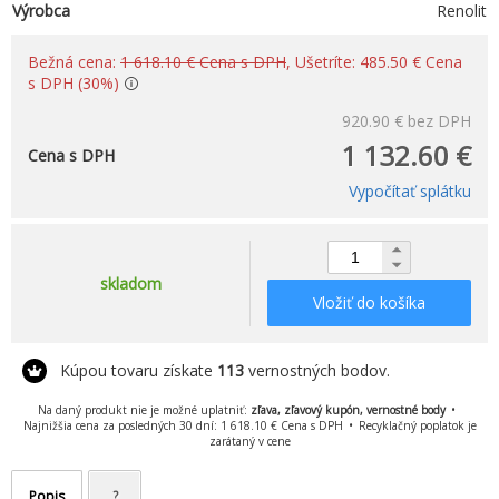
Výrobca
Renolit
Bežná cena:
1 618.10 € Cena s DPH
, Ušetríte: 485.50 € Cena
s DPH (30%)
920.90 €
bez DPH
1 132.60 €
Cena s DPH
Vypočítať splátku
skladom
Vložiť do košíka
Kúpou tovaru získate
113
vernostných bodov.
Na daný produkt nie je možné uplatniť:
zľava, zľavový kupón, vernostné body
Najnižšia cena za posledných 30 dní: 1 618.10 € Cena s DPH
Recyklačný poplatok je
zarátaný v cene
Popis
?