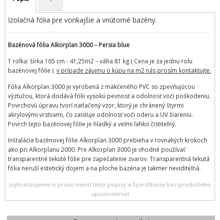
Izolačná fólia pre vonkajšie a vnútorné bazény.
Bazénová fólia Alkorplan 3000 – Persia blue
1 rolka: šírka 165 cm - 41,25m2 – váha 81 kg ( Cena je za jednu rolu
bazénovej fólie )
v prípade záujmu o kúpu na m2 nás prosím kontaktujte.
Fólia Alkorplan 3000 je vyrobená z mäkčeného PVC so zpevňujúcou
výztužou, ktorá dodává fólii vysokú pevnosť a odolnosť voči poškodeniu.
Povrchovú úpravu tvorí natlačený vzor, ktorý je chránený štyrmi
akrylovými vrstvami, čo zaisťuje odolnosť voči oderu a UV žiareniu.
Povrch tejto bazénovej fólie je hladký a veľmi ľahko čistiteľný.
Inštalácia bazénovej fólie Alkorplan 3000 prebieha v rovnakých krokoch
ako pri Alkorplanu 2000. Pre Alkorplan 3000 je vhodné používať
transparentné tekuté fólie pre zapečatenie zvarov. Transparentná tekutá
fólia neruší estetický dojem a na ploche bazéna je takmer neviditeľná.
(vyhradzujeme si právo meniť tieto popisy a špecifikácie bez predošlého
upozornenia)