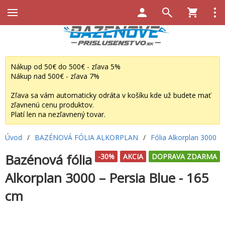
Nákup od 50€ do 500€ - zľava 5%
Nákup nad 500€ - zľava 7%
Zľava sa vám automaticky odráta v košíku kde už budete mať
zľavnenú cenu produktov.
Platí len na nezľavnený tovar.
Úvod
/
BAZÉNOVÁ FÓLIA ALKORPLAN
/
Fólia Alkorplan 3000
Bazénová fólia
-30%
AKCIA
DOPRAVA ZDARMA
Alkorplan 3000 – Persia Blue - 165
cm