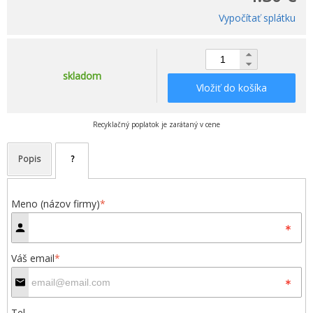
Vypočítať splátku
skladom
Vložiť do košíka
Recyklačný poplatok je zarátaný v cene
Popis
?
Meno (názov firmy)
*
Váš email
*
Tel.