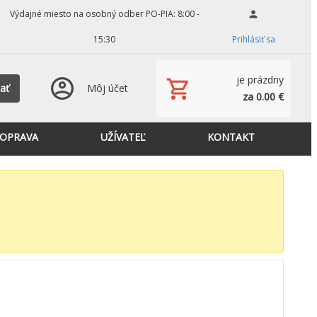
Výdajné miesto na osobný odber PO-PIA: 8:00 -
15:30
Prihlásiť sa
je prázdny
ať
Môj účet
za 0.00 €
OPRAVA
UŽÍVATEĽ
KONTAKT