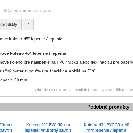
(obrázky majú len ilustračný charakter)
e produkty
?
vé koleno 45° lepenie / lepenie
vé koleno 45° lepenie / lepenie
vé koleno pre nalepenie na PVC trúbku alebo flexi hadicu pre bazéno
lačný materiál používajte špeciálne lepidlá na PVC.
(vyhradzujeme si právo meniť tieto popisy a špecifikácie 
Podobné produkty
C 50mm
Koleno 45° PVC 50mm
Koleno 45° PVC 50 x 40
závit 1
lepenie/ vnútorný závit 1
mm lepenie / lepenie