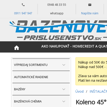
0948 48 33 55
0911 947 947
whatsapp
Napíšte nám
AKO NAKUPOVAŤ - HOMECREDIT A QUA
Nákup od 50€ do 5
VÝPREDAJ SORTIMENTU
Nákup nad 500€ - 
Zľava sa vám auto
AUTOMATICKÉ RIADENIE
Platí len na nezľav
BAZÉNY
Úvod
/
INŠTALAČ
Koleno 45°
BAZÉNOVÁ CHÉMIA