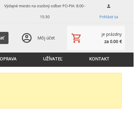
Výdajné miesto na osobný odber PO-PIA: 8:00 -
15:30
Prihlásiť sa
je prázdny
ať
Môj účet
za 0.00 €
OPRAVA
UŽÍVATEĽ
KONTAKT