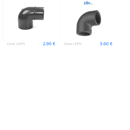
záv...
2.90 €
3.60 €
Cena s DPH
Cena s DPH