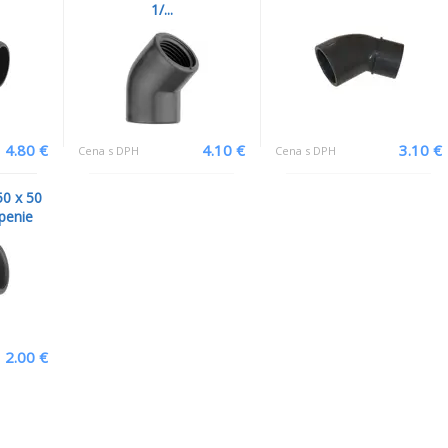
1/...
4.80 €
4.10 €
3.10 €
Cena s DPH
Cena s DPH
0 x 50
penie
2.00 €