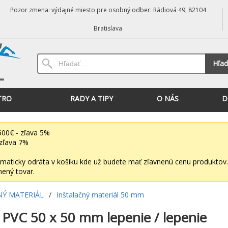
Pozor zmena: výdajné miesto pre osobný odber: Rádiová 49, 82104
Bratislava
Hľad
TRO
RADY A TIPY
O NÁS
D
00€ - zľava 5%
zľava 7%
maticky odráta v košíku kde už budete mať zľavnenú cenu produktov.
nený tovar.
NÝ MATERIÁL
/
Inštalačný materiál 50 mm
 PVC 50 x 50 mm lepenie / lepenie