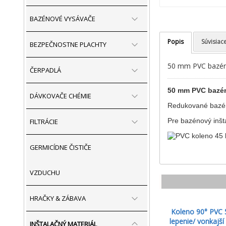
BAZÉNOVÉ VYSÁVAČE
Popis
Súvisiac
BEZPEČNOSTNE PLACHTY
50 mm PVC bazéno
ČERPADLÁ
50 mm PVC bazéno
DÁVKOVAČE CHÉMIE
Redukované bazéno
Pre bazénový inšta
FILTRÁCIE
GERMICÍDNE ČISTIČE
VZDUCHU
HRAČKY & ZÁBAVA
Koleno 90° PV
lepenie/ vonkajší 
INŠTALAČNÝ MATERIÁL