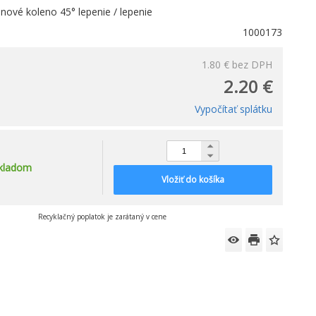
ové koleno 45° lepenie / lepenie
1000173
1.80 €
bez DPH
2.20 €
Vypočítať splátku
kladom
Vložiť do košíka
Recyklačný poplatok je zarátaný v cene