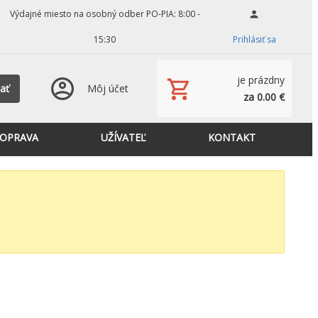
Výdajné miesto na osobný odber PO-PIA: 8:00 -
15:30
Prihlásiť sa
je prázdny
ať
Môj účet
za 0.00 €
OPRAVA
UŽÍVATEĽ
KONTAKT