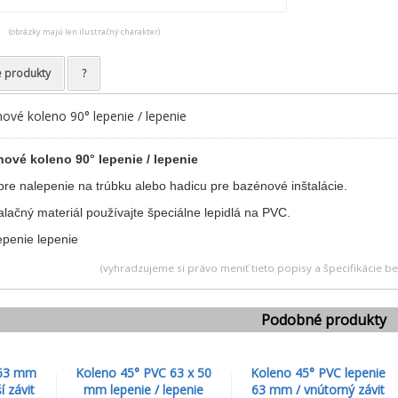
(obrázky majú len ilustračný charakter)
e produkty
?
vé koleno 90° lepenie / lepenie
vé koleno 90° lepenie / lepenie
re nalepenie na trúbku alebo hadicu pre bazénové inštalácie.
lačný materiál používajte špeciálne lepidlá na PVC.
(vyhradzujeme si právo meniť tieto popisy a špecifikácie 
Podobné produkty
 63 mm
Koleno 45° PVC 63 x 50
Koleno 45° PVC lepenie
í závit
mm lepenie / lepenie
63 mm / vnútorný závit