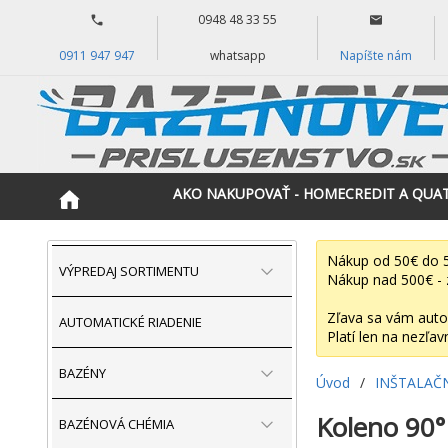
0948 48 33 55
0911 947 947
whatsapp
Napíšte nám
AKO NAKUPOVAŤ - HOMECREDIT A QUA
Nákup od 50€ do 5
VÝPREDAJ SORTIMENTU
Nákup nad 500€ - 
Zľava sa vám auto
AUTOMATICKÉ RIADENIE
Platí len na nezľav
BAZÉNY
Úvod
/
INŠTALAČ
Koleno 90°
BAZÉNOVÁ CHÉMIA