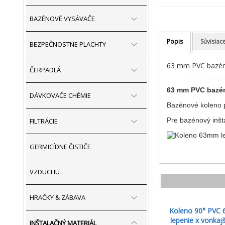
BAZÉNOVÉ VYSÁVAČE
Popis
Súvisiac
BEZPEČNOSTNE PLACHTY
63 mm PVC bazéno
ČERPADLÁ
63 mm PVC bazéno
DÁVKOVAČE CHÉMIE
Bazénové koleno p
Pre bazénový inšta
FILTRÁCIE
GERMICÍDNE ČISTIČE
VZDUCHU
HRAČKY & ZÁBAVA
Koleno 90° PVC
lepenie x vonkajš
INŠTALAČNÝ MATERIÁL