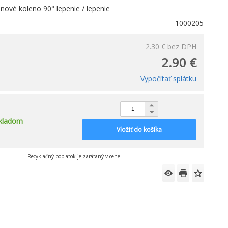
ové koleno 90° lepenie / lepenie
1000205
2.30 €
bez DPH
2.90 €
Vypočítať splátku
kladom
Vložiť do košíka
Recyklačný poplatok je zarátaný v cene