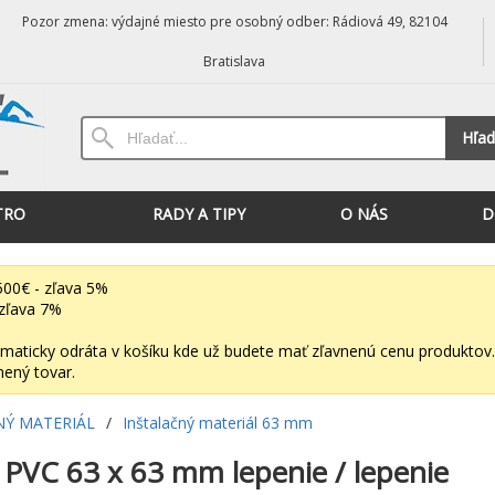
Pozor zmena: výdajné miesto pre osobný odber: Rádiová 49, 82104
Bratislava
Hľad
TRO
RADY A TIPY
O NÁS
D
00€ - zľava 5%
zľava 7%
maticky odráta v košíku kde už budete mať zľavnenú cenu produktov.
nený tovar.
NÝ MATERIÁL
/
Inštalačný materiál 63 mm
 PVC 63 x 63 mm lepenie / lepenie