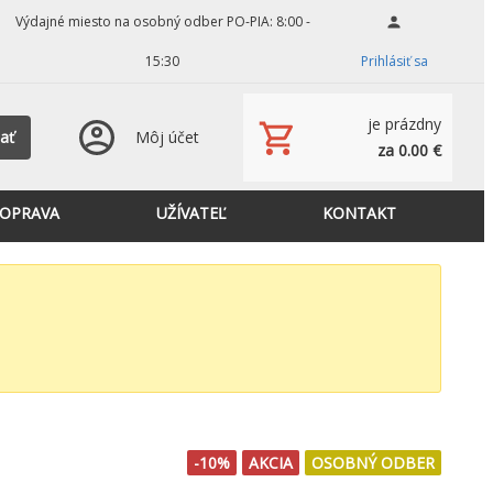
Výdajné miesto na osobný odber PO-PIA: 8:00 -
15:30
Prihlásiť sa
je prázdny
ať
Môj účet
za 0.00 €
OPRAVA
UŽÍVATEĽ
KONTAKT
-10%
AKCIA
OSOBNÝ ODBER