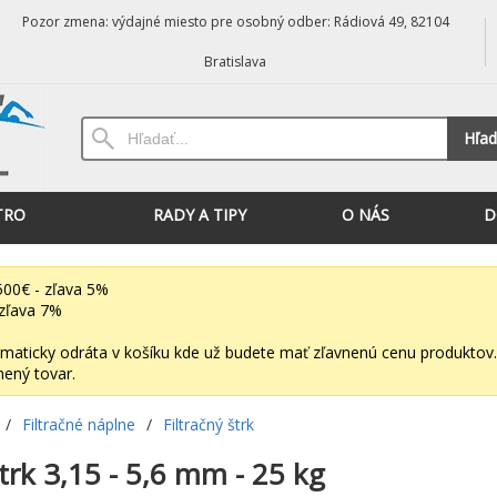
Pozor zmena: výdajné miesto pre osobný odber: Rádiová 49, 82104
Bratislava
Hľad
TRO
RADY A TIPY
O NÁS
D
00€ - zľava 5%
zľava 7%
maticky odráta v košíku kde už budete mať zľavnenú cenu produktov.
nený tovar.
/
Filtračné náplne
/
Filtračný štrk
trk 3,15 - 5,6 mm - 25 kg