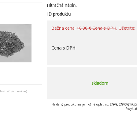
Filtračná náplň.
ID produktu
Bežná cena:
10.30 € Cena s DPH
, Ušetríte
Cena s DPH
skladom
ilustračný charakter)
Na daný produkt nie je možné uplatniť:
zľava, zľavový kup
Recykla