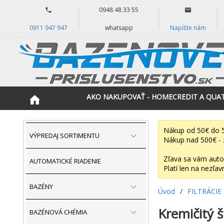
0948 48 33 55
0911 947 947
whatsapp
Napíšte nám
AKO NAKUPOVAŤ - HOMECREDIT A QUA
Nákup od 50€ do 5
VÝPREDAJ SORTIMENTU
Nákup nad 500€ - 
Zľava sa vám auto
AUTOMATICKÉ RIADENIE
Platí len na nezľav
BAZÉNY
Úvod
/
FILTRÁCIE
Kremičitý š
BAZÉNOVÁ CHÉMIA