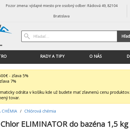
Pozor zmena: výdajné miesto pre osobný odber: Rádiová 49, 82104
Bratislava
Hľad
TRO
RADY A TIPY
O NÁS
D
00€ - zľava 5%
zľava 7%
maticky odráta v košíku kde už budete mať zľavnenú cenu produktov.
nený tovar.
 CHÉMIA
/
Chlórová chémia
 Chlor ELIMINATOR do bazéna 1,5 kg