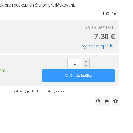
ok pre redukciu chlóru pri predávkovaní.
1002160
5.90 €
bez DPH
7.30 €
Vypočítať splátku
dom
Vložiť do košíka
Recyklačný poplatok je zarátaný v cene