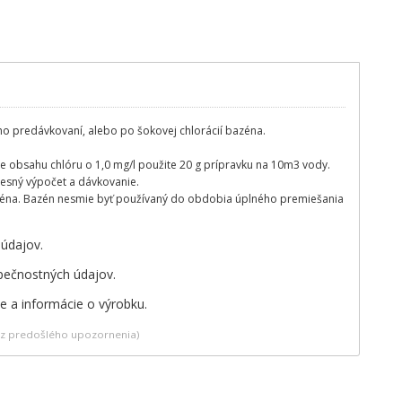
jeho predávkovaní, alebo po šokovej chlorácií bazéna.
ie obsahu chlóru o 1,0 mg/l použite 20 g prípravku na 10m3 vody.
presný výpočet a dávkovanie.
zéna. Bazén nesmie byť používaný do obdobia úplného premiešania
 údajov.
zpečnostných údajov.
te a informácie o výrobku.
bez predošlého upozornenia)