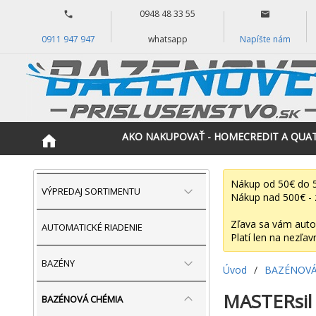
0948 48 33 55
0911 947 947
whatsapp
Napíšte nám
AKO NAKUPOVAŤ - HOMECREDIT A QUA
Nákup od 50€ do 5
VÝPREDAJ SORTIMENTU
Nákup nad 500€ - 
Zľava sa vám auto
AUTOMATICKÉ RIADENIE
Platí len na nezľav
BAZÉNY
Úvod
/
BAZÉNOVÁ
MASTERsil
BAZÉNOVÁ CHÉMIA