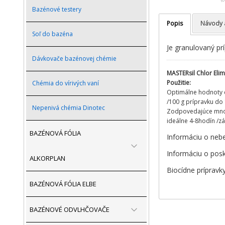
Bazénové testery
Popis
Návody 
Soľ do bazéna
Je granulovaný prí
Dávkovače bazénovej chémie
MASTERsil Chlor Elim
Použitie:
Chémia do vírivých vaní
Optimálne hodnoty ch
/100 g prípravku do 
Nepenivá chémia Dinotec
Zodpovedajúce množs
ideálne 4-8hodín /záv
BAZÉNOVÁ FÓLIA
Informáciu o nebe
Informáciu o posk
ALKORPLAN
Biocídne prípravky
BAZÉNOVÁ FÓLIA ELBE
BAZÉNOVÉ ODVLHČOVAČE