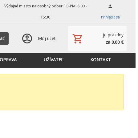
Výdajné miesto na osobný odber PO-PIA: 8:00 -
15:30
Prihlásiť sa
je prázdny
ať
Môj účet
za 0.00 €
OPRAVA
UŽÍVATEĽ
KONTAKT