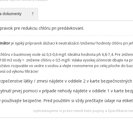
a dokumenty
?
pravok pre redukciu chlóru pri predávkovaní.
inátor
je sypký prípravok slúžiaci k neutralizácií /zníženiu/ hodnoty chlóru pri 
lóru v bazénovej vode sú 0,3-0,6 mg/l. Ideálna hodnota ph 6,8-7,4. Pre znížen
100 m3 vody = zníženie chlóru o 0,5 mg/l/. Vďaka vysokej účinnosti dbajte na 
tvo rozpustite vo vedre s vodou a vlejte rovnomerne po celej ploche do ba
isí od výkonu filtrácie/
zpečenstve látky / zmesi nájdete v oddiele 2 v karte bezpečnostných
ytnutí prvej pomoci v prípade nehody nájdete v oddiele 1 v karte be
 používajte bezpečne. Pred použitím si vždy prečítajte údaje na etike
(vyhradzujeme si právo meniť tieto popisy a špecifikácie 