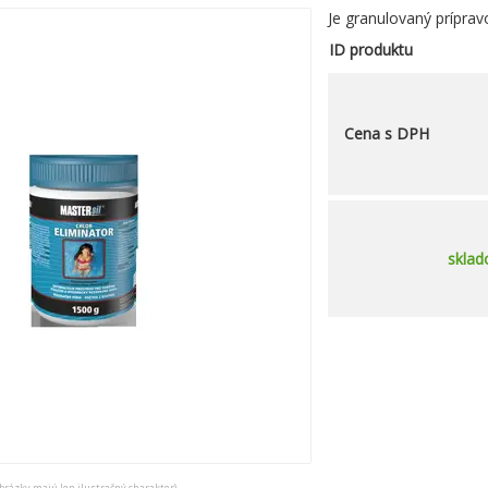
Je granulovaný príprav
ID produktu
Cena s DPH
skla
obrázky majú len ilustračný charakter)