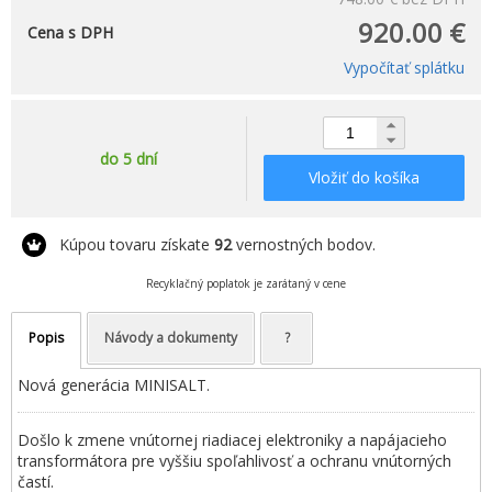
920.00 €
Cena s DPH
Vypočítať splátku
do 5 dní
Vložiť do košíka
Kúpou tovaru získate
92
vernostných bodov.
Recyklačný poplatok je zarátaný v cene
Popis
Návody a dokumenty
?
Nová generácia MINISALT.
Došlo k zmene vnútornej riadiacej elektroniky a napájacieho
transformátora pre vyššiu spoľahlivosť a ochranu vnútorných
častí.