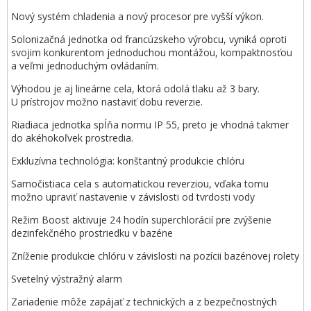
Nový systém chladenia a nový procesor pre vyšší výkon.
Solonizačná jednotka od francúzskeho výrobcu, vyniká oproti
svojim konkurentom jednoduchou montážou, kompaktnosťou
a veľmi jednoduchým ovládaním.
Výhodou je aj lineárne cela, ktorá odolá tlaku až 3 bary.
U prístrojov možno nastaviť dobu reverzie.
Riadiaca jednotka spĺňa normu IP 55, preto je vhodná takmer
do akéhokoľvek prostredia.
Exkluzívna technológia: konštantný produkcie chlóru
Samočistiaca cela s automatickou reverziou, vďaka tomu
možno upraviť nastavenie v závislosti od tvrdosti vody
Režim Boost aktivuje 24 hodín superchlorácií pre zvýšenie
dezinfekčného prostriedku v bazéne
Zníženie produkcie chlóru v závislosti na pozícii bazénovej rolety
Svetelný výstražný alarm
Zariadenie môže zapájať z technických a z bezpečnostných