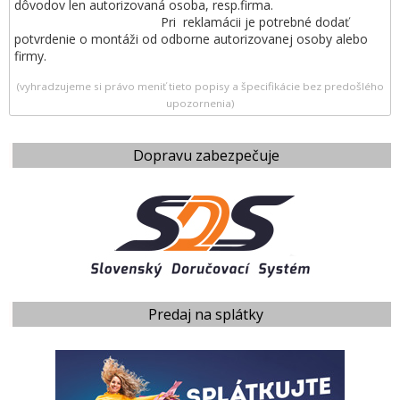
dôvodov len autorizovaná osoba, resp.firma.
Pri reklamácii je potrebné dodať
potvrdenie o montáži od odborne autorizovanej osoby alebo
firmy.
(vyhradzujeme si právo meniť tieto popisy a špecifikácie bez predošlého
upozornenia)
Dopravu zabezpečuje
Predaj na splátky