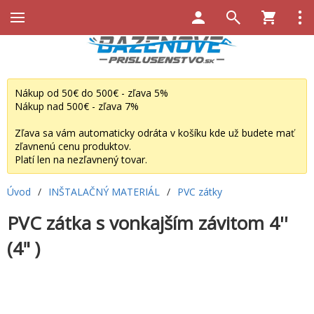
Nákup od 50€ do 500€ - zľava 5%
Nákup nad 500€ - zľava 7%
Zľava sa vám automaticky odráta v košíku kde už budete mať
zľavnenú cenu produktov.
Platí len na nezľavnený tovar.
Úvod
/
INŠTALAČNÝ MATERIÁL
/
PVC zátky
PVC zátka s vonkajším závitom 4''
(4" )