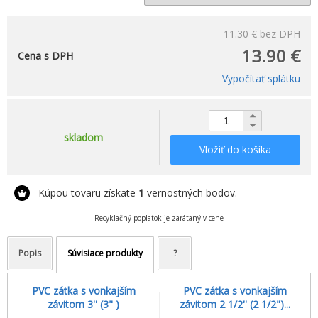
11.30 €
bez DPH
13.90 €
Cena s DPH
Vypočítať splátku
skladom
Vložiť do košíka
Kúpou tovaru získate
1
vernostných bodov.
Recyklačný poplatok je zarátaný v cene
Popis
Súvisiace produkty
?
PVC zátka s vonkajším
PVC zátka s vonkajším
závitom 3'' (3" )
závitom 2 1/2'' (2 1/2")...