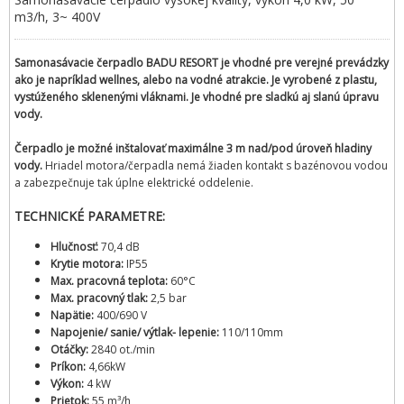
m3/h, 3~ 400V
Samonasávacie čerpadlo BADU RESORT je vhodné pre verejné prevádzky
ako je napríklad wellnes, alebo na vodné atrakcie. Je vyrobené z plastu,
vystúženého sklenenými vláknami. Je vhodné pre sladkú aj slanú úpravu
vody.
Čerpadlo je možné inštalovať maximálne 3 m nad/pod úroveň hladiny
vody.
Hriadel motora/čerpadla nemá žiaden kontakt s bazénovou vodou
a zabezpečnuje tak úplne elektrické oddelenie.
TECHNICKÉ PARAMETRE:
Hlučnosť:
70,4 dB
Krytie motora:
IP55
Max. pracovná teplota:
60°C
Max. pracovný tlak:
2,5 bar
Napätie:
400/690 V
Napojenie/ sanie/ výtlak- lepenie:
110/110mm
Otáčky:
2840 ot./min
Príkon:
4,66kW
Výkon:
4 kW
Prietok:
55 m³/h