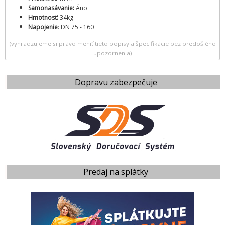
Samonasávanie:
Áno
Hmotnosť:
34kg
Napojenie
: DN 75 - 160
(vyhradzujeme si právo meniť tieto popisy a špecifikácie bez predošlého
upozornenia)
Dopravu zabezpečuje
Predaj na splátky