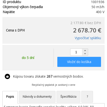
ID produktu
1001936
Objemový výkon čerpadla
50 m3/h
Napätie
400 V
2 177.80 €
bez DPH
2 678.70 €
Cena s DPH
Vypočítať splátku
do 5 dní
Vložiť do košíka
Kúpou tovaru získate
267
vernostných bodov.
Recyklačný poplatok je zarátaný v cene
Popis
Návody a dokumenty
Špecifikácia
?
Samonasávacie čerpadlo vysokej kvality, výkon 4,0 kW, 50