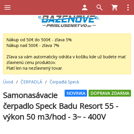
Nákup od 50€ do 500€ - zľava 5%
Nákup nad 500€ - zľava 7%
Zľava sa vám automaticky odráta v košíku kde už budete mať
zľavnenú cenu produktov.
Platí len na nezľavnený tovar.
Úvod
/
ČERPADLÁ
/
Čerpadlá Speck
Samonasávacie
NOVINKA
DOPRAVA ZDARMA
čerpadlo Speck Badu Resort 55 -
výkon 50 m3/hod - 3~ - 400V