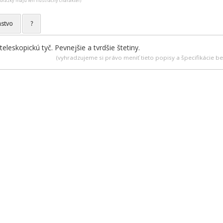
obrázky majú len ilustračný charakter)
nstvo
?
eleskopickú tyč. Pevnejšie a tvrdšie štetiny.
(vyhradzujeme si právo meniť tieto popisy a špecifikácie 