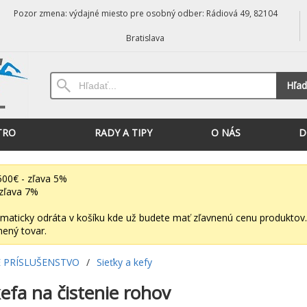
Pozor zmena: výdajné miesto pre osobný odber: Rádiová 49, 82104
Bratislava
Hľad
TRO
RADY A TIPY
O NÁS
D
00€ - zľava 5%
zľava 7%
maticky odráta v košíku kde už budete mať zľavnenú cenu produktov.
nený tovar.
 PRÍSLUŠENSTVO
/
Sieťky a kefy
efa na čistenie rohov