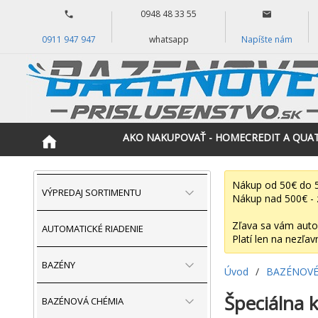
0948 48 33 55
0911 947 947
whatsapp
Napíšte nám
AKO NAKUPOVAŤ - HOMECREDIT A QUA
Nákup od 50€ do 5
VÝPREDAJ SORTIMENTU
Nákup nad 500€ - 
Zľava sa vám auto
AUTOMATICKÉ RIADENIE
Platí len na nezľav
BAZÉNY
Úvod
/
BAZÉNOVÉ
Špeciálna k
BAZÉNOVÁ CHÉMIA