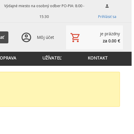
Výdajné miesto na osobný odber PO-PIA: 8:00 -
15:30
Prihlásiť sa
je prázdny
ať
Môj účet
za 0.00 €
OPRAVA
UŽÍVATEĽ
KONTAKT