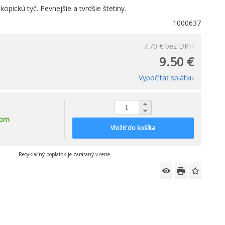
opickú tyč. Pevnejšie a tvrdšie štetiny.
1000637
7.70 €
bez DPH
9.50 €
Vypočítať splátku
dom
Vložiť do košíka
Recyklačný poplatok je zarátaný v cene