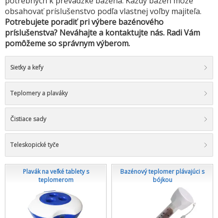
potrebných k prevádzke bazéna. Každý bazén môže
obsahovať príslušenstvo podľa vlastnej voľby majiteľa.
Potrebujete poradiť pri výbere bazénového
príslušenstva? Neváhajte a kontaktujte nás. Radi Vám
pomôžeme so správnym výberom.
Sieťky a kefy
Teplomery a plaváky
Čistiace sady
Teleskopické tyče
Plavák na veľké tablety s
Bazénový teplomer plávajúci s
teplomerom
bójkou