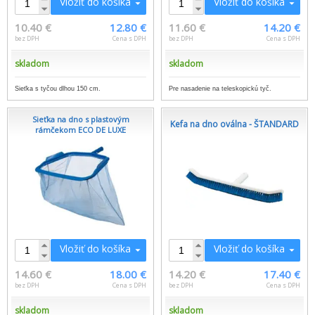
Vložiť do košíka
Vložiť do košíka
10.40 €
12.80 €
11.60 €
14.20 €
bez DPH
Cena s DPH
bez DPH
Cena s DPH
skladom
skladom
Sieťka s tyčou dlhou 150 cm.
Pre nasadenie na teleskopickú tyč.
Sieťka na dno s plastovým
Kefa na dno oválna - ŠTANDARD
rámčekom ECO DE LUXE
Vložiť do košíka
Vložiť do košíka
14.60 €
18.00 €
14.20 €
17.40 €
bez DPH
Cena s DPH
bez DPH
Cena s DPH
skladom
skladom