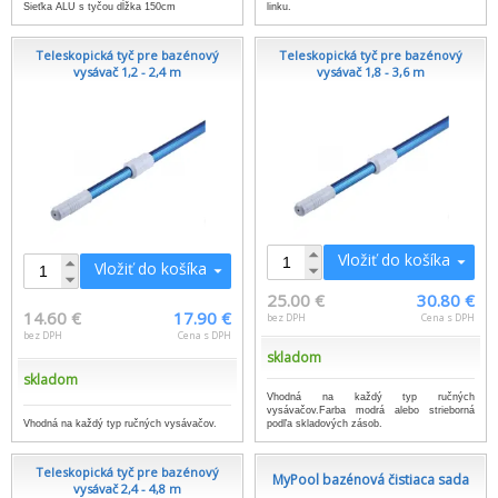
Sieťka ALU s tyčou dĺžka 150cm
linku.
Teleskopická tyč pre bazénový
Teleskopická tyč pre bazénový
vysávač 1,2 - 2,4 m
vysávač 1,8 - 3,6 m
Vložiť do košíka
Vložiť do košíka
25.00 €
30.80 €
14.60 €
17.90 €
bez DPH
Cena s DPH
bez DPH
Cena s DPH
skladom
skladom
Vhodná na každý typ ručných
vysávačov.Farba modrá alebo strieborná
Vhodná na každý typ ručných vysávačov.
podľa skladových zásob.
Teleskopická tyč pre bazénový
MyPool bazénová čistiaca sada
vysávač 2,4 - 4,8 m