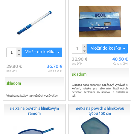
Vložiť do košíka
Vložiť do košíka
32.90 €
40.50 €
bez DPH
Cena s DPH
29.80 €
36.70 €
bez DPH
Cena s DPH
skladom
skladom
Čistiaca sada obsahuje bazénový vysávač s
kefami, sieťku pre zbieranie hladinových
nečistôt, teplomer so šnúrkou a skladaciu
Vhodná na každý typ ručných vysávačov.
tyč.
Sieťka na povrch s hlinikovým
Sieťka na povrch s hlinikovou
rámom
tyčou 150 cm