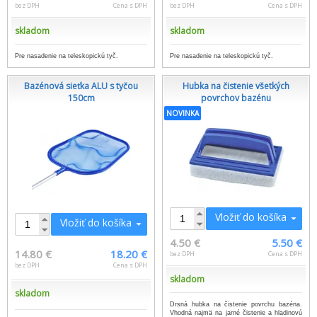
bez DPH
Cena s DPH
bez DPH
Cena s DPH
skladom
skladom
Pre nasadenie na teleskopickú tyč.
Pre nasadenie na teleskopickú tyč.
Bazénová sieťka ALU s tyčou
Hubka na čistenie všetkých
150cm
povrchov bazénu
NOVINKA
Vložiť do košíka
Vložiť do košíka
4.50 €
5.50 €
14.80 €
18.20 €
bez DPH
Cena s DPH
bez DPH
Cena s DPH
skladom
skladom
Drsná hubka na čistenie povrchu bazéna.
Vhodná najmä na jarné čistenie a hladinovú