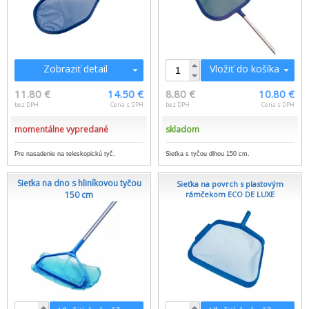
Zobraziť detail
Vložiť do košíka
11.80 €
14.50 €
8.80 €
10.80 €
bez DPH
Cena s DPH
bez DPH
Cena s DPH
momentálne vypredané
skladom
Pre nasadenie na teleskopickú tyč.
Sieťka s tyčou dlhou 150 cm.
Sieťka na dno s hliníkovou tyčou
Sieťka na povrch s plastovým
150 cm
rámčekom ECO DE LUXE