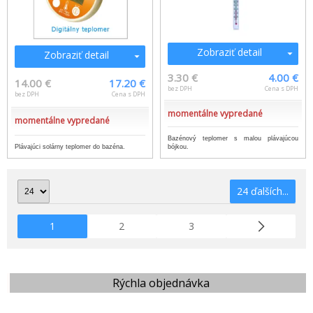
Zobraziť detail
Zobraziť detail
3.30 €
4.00 €
14.00 €
17.20 €
bez DPH
Cena s DPH
bez DPH
Cena s DPH
momentálne vypredané
momentálne vypredané
Bazénový teplomer s malou plávajúcou
Plávajúci solárny teplomer do bazéna.
bójkou.
24 ďalších...
1
2
3
Rýchla objednávka