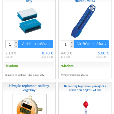
kefy
šnúrkou VEĽKÝ
Vložiť do košíka
Vložiť do košíka
7.10 €
8.70 €
4.60 €
5.60 €
bez DPH
Cena s DPH
bez DPH
Cena s DPH
skladom
skladom
Súprava na čistenie - dve ručné kefy.
Veľkosť teplomera 25 cm
Plávajúci teplomer - solárny,
Bazénový teplomer plávajúci s
digitálny
červenou bójkou 24 cm