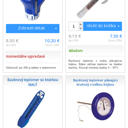
Vložiť do košíka
Zobraziť detail
6.10 €
7.50 €
8.30 €
10.20 €
bez DPH
Cena s DPH
bez DPH
Cena s DPH
skladom
momentálne vypredané
Bazénový teplomer s malou plávajúcou
bójkou. Bójka udržuje teplomer na hladine
Dávkovač pre 200 g tablety s teplomerom.
bazéna. Rozsah merania teploty 0 – 50°C.
Bazénový teplomer so šnúrkou
Bazénový teplomer plávajúci
MALÝ
kruhový s veľkou bójkou