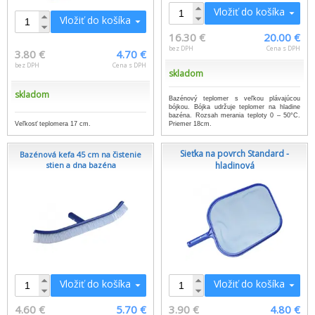
Vložiť do košíka
Vložiť do košíka
16.30 €
20.00 €
bez DPH
Cena s DPH
3.80 €
4.70 €
bez DPH
Cena s DPH
skladom
skladom
Bazénový teplomer s veľkou plávajúcou
bójkou. Bójka udržuje teplomer na hladine
bazéna. Rozsah merania teploty 0 – 50°C.
Veľkosť teplomera 17 cm.
Priemer 18cm.
Sieťka na povrch Standard -
Bazénová kefa 45 cm na čistenie
stien a dna bazéna
hladinová
Vložiť do košíka
Vložiť do košíka
4.60 €
5.70 €
3.90 €
4.80 €