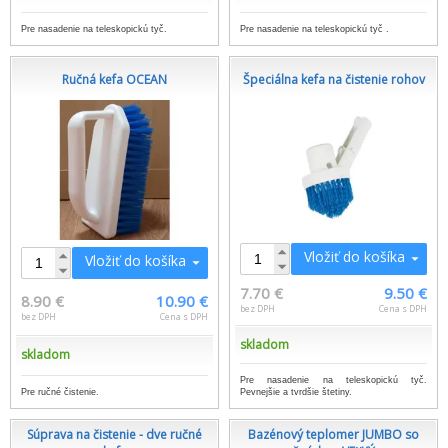
Pre nasadenie na teleskopickú tyč.
Pre nasadenie na teleskopickú tyč .
Ručná kefa OCEAN
Špeciálna kefa na čistenie rohov
Vložiť do košíka
Vložiť do košíka
7.70 €
9.50 €
8.90 €
10.90 €
bez DPH
Cena s DPH
bez DPH
Cena s DPH
skladom
skladom
Pre nasadenie na teleskopickú tyč.
Pre ručné čistenie.
Pevnejšie a tvrdšie štetiny.
Súprava na čistenie - dve ručné
Bazénový teplomer JUMBO so