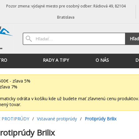
Pozor zmena: výdajné miesto pre osobný odber: Rádiová 49, 82104
Bratislava
Hľad
TRO
RADY A TIPY
O NÁS
D
00€ - zľava 5%
zľava 7%
maticky odráta v košíku kde už budete mať zľavnenú cenu produktov.
nený tovar.
 PROTIPRÚDY
/
Vstavané protiprúdy
/
Protiprúdy Brilix
otiprúdy Brilix