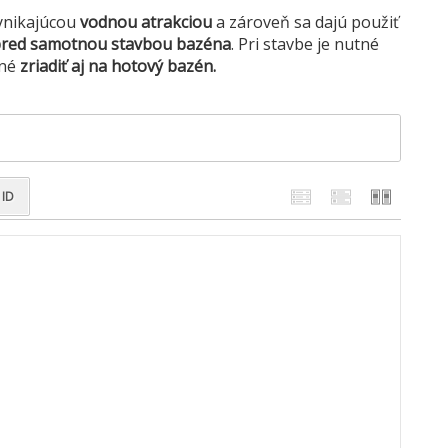
vynikajúcou
vodnou atrakciou
a zároveň sa dajú použiť
red samotnou stavbou bazéna
. Pri stavbe je nutné
žné
zriadiť aj na hotový bazén.
ID