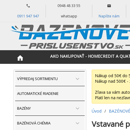
0948 48 33 55
0911 947 947
whatsapp
Napíšte nám
AKO NAKUPOVAŤ - HOMECREDIT A QUA
Nákup od 50€ do 5
VÝPREDAJ SORTIMENTU
Nákup nad 500€ - 
Zľava sa vám auto
AUTOMATICKÉ RIADENIE
Platí len na nezľav
BAZÉNY
Úvod
/
BAZÉNOVÉ
Vstavané pr
BAZÉNOVÁ CHÉMIA