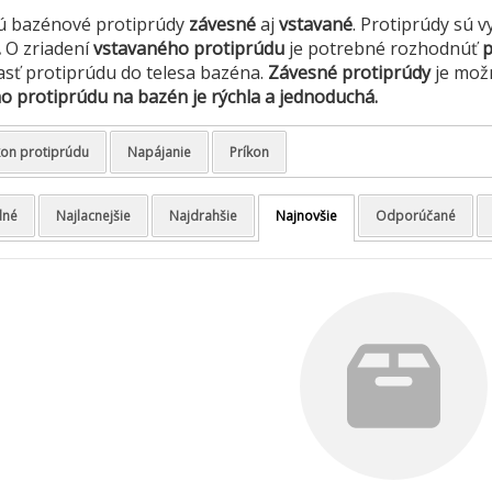
ú bazénové protiprúdy
závesné
aj
vstavané
. Protiprúdy sú 
.
O zriadení
vstavaného protiprúdu
je potrebné rozhodnúť
p
asť protiprúdu do telesa bazéna.
Závesné protiprúdy
je mo
 protiprúdu na bazén je rýchla a jednoduchá.
on protiprúdu
Napájanie
Príkon
dné
Najlacnejšie
Najdrahšie
Najnovšie
Odporúčané