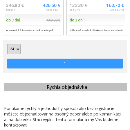
346.80 €
426.50 €
132.30 €
162.70 €
bez DPH
Cena s DPH
bez DPH
Cena s DPH
do 3 dní
449.00 €
do 3 dní
Automatická kontrola a dávkovanie pH
Náhradná sonda k dávkovaciemu zariadeniu.
1
Rýchla objednávka
Ponúkame rýchly a jednoduchý spôsob ako bez registrácie
môžete objednať tovar na osobný odber alebo po komunikácii
aj na dobierku. Stačí vyplniť tento formulár a my Vás budeme
kontaktovať.