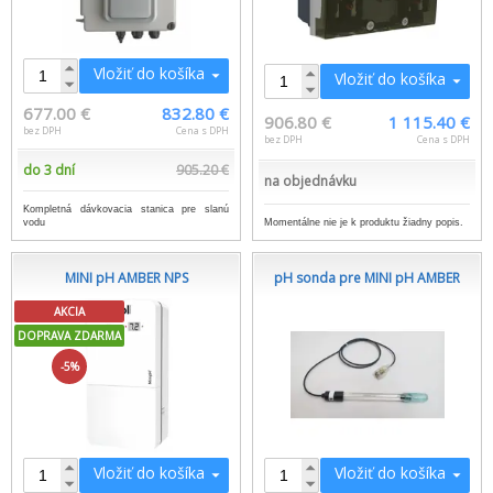
Vložiť do košíka
Vložiť do košíka
677.00 €
832.80 €
906.80 €
1 115.40 €
bez DPH
Cena s DPH
bez DPH
Cena s DPH
do 3 dní
905.20 €
na objednávku
Kompletná dávkovacia stanica pre slanú
Momentálne nie je k produktu žiadny popis.
vodu
MINI pH AMBER NPS
pH sonda pre MINI pH AMBER
AKCIA
DOPRAVA ZDARMA
-5%
Vložiť do košíka
Vložiť do košíka