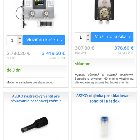
Vložiť do košíka
Vložiť do košíka
307.80 €
378.60 €
2 780.20 €
3 419.60 €
bez DPH
Cena s DPH
bez DPH
Cena s DPH
skladom
do 3 dní
Vysoko výkonné a kvalitné hadičkové
čerpadlo s výkonom 60 ml/min vhodné na
Moderné zariadenie pre slanú vodu.
dávkovanie agresívnej bazénovej chémie.
ASEKO objímka pre skladovanie
ASEKO nástrekový ventil pre
dávkovanie bazénovej chémie
sond pH a redox