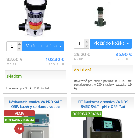
Vložiť do košíka
Vložiť do košíka
29.20 €
35.90 €
83.60 €
102.80 €
bez DPH
Cena s DPH
bez DPH
Cena s DPH
do 10 dní
skladom
Dávkovač pre priame potrubie R 1 1/2" pre
pomalorozpustné 200 g tablety, kapacita 1,9
Dávkovač pre 3,5 kg 200g tabliet.
kg
Dávkovacia stanica VA PRO SALT
KIT Davkovacia stanica VA DOS
ORP, bazény so slanou vodou
BASIC SALT - pH + ORP (Au)
AKCIA
DOPRAVA ZDARMA
DOPRAVA ZDARMA
-8%