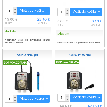
Vložiť do košíka
Vložiť do košíka
19.00 €
23.40 €
6.60 €
8.10 €
bez DPH
Cena s DPH
bez DPH
Cena s DPH
do 3 dní
skladom
Nástrekový ventil pre dávkovanie tekutej
bazénovej chémie
Momentálne nie je k produktu žiadny popis.
ASEKO PP60 pH
ASEKO PP60 PRG
DOPRAVA ZDARMA
DOPRAVA ZDARMA
Vložiť do košíka
Vložiť do košíka
344.40 €
423.60 €