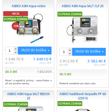
ASEKO ASIN Aqua redox
ASEKO ASIN Aqua SALT CLF 25
AKCIA
DOPRAVA ZDARMA
DOPRAVA ZDARMA
-10%
Vložiť do košíka
Vložiť do košíka
1 340.70 €
1 649.10 €
2 912.50 €
3 582.40 €
bez DPH
Cena s DPH
bez DPH
Cena s DPH
do 3 dní
1 832.30 €
do 3 dní
Merací a regulačný prístroj - meria Redox a
Moderné zariadenie pre slanú vodu.
pH pre privátne bazény.
ASEKO ASIN Aqua SALT REDOX
ASEKO hadičkové čerpadlo PP 60
25
(230 V)
DOPRAVA ZDARMA
DOPRAVA ZDARMA