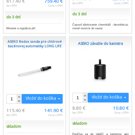
617.40 €
759.40 €
bez DPH
Cena s DPH
bez DPH
Cena s DPH
do 3 dní
do 3 dní
Časové dávkovanie chemikálií - dezinfekcia,
Meranie a regulácia pH.
vonné esencie do sauny
ASEKO Redox sonda pre chlórové
ASEKO závažie do kanistra
bazénovej automatiky LONG LIFE
Vložiť do košíka
Vložiť do košíka
8.80 €
10.80 €
115.40 €
141.90 €
bez DPH
Cena s DPH
bez DPH
Cena s DPH
skladom
skladom
Používa sa do nádrží a kanistrov ako