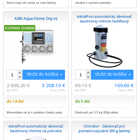
Nová Long Life sonda za cenu bežnej.
závažie k saciemu potrubiu.
AstralPool automatický dávkovač
ASIN Aqua Home Oxy vs
bazénovej chémie hadičkový
DOPRAVA ZDARMA
Vložiť do košíka
Vložiť do košíka
2 608.20 €
3 208.10 €
89.10 €
109.60 €
bez DPH
Cena s DPH
bez DPH
Cena s DPH
do 14 dní
do 5 dní
Momentálne nie je k produktu žiadny popis.
Dávkovač pre 3,5 kg 200g tabliet.
AstralPool automatický dávkovač
Chlorátor - Dávkovač pre
bazénovej chémie na potrubie
pomalorozpustné 200 g tablety