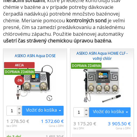
meracími sondami
, ktoré priebežne kontrolujú stav
chémie v bazéne a v prípade potreby dávkovacie
čerpadlá nadávkujú potrebné množstvo bazénovej
chémie. Merianie pomocou
kontrolných sond
je veľmi
presné, čím sa zamedzí predávkovaniu a následnému
chlórovému zápachu. Použitie bazénovej automatiky
ušetrí čas strávený chemickou úpravou bazéna.
ASEKO ASIN Aqua HOME CLF -
ASEKO ASIN Aqua DOSE
voľný chlór
AKCIA
DOPRAVA ZDARMA
DOPRAVA ZDARMA
-5%
Vložiť do košíka
Vložiť do košíka
1 278.50 €
1 572.60 €
3 175.20 €
3 905.50 €
bez DPH
Cena s DPH
bez DPH
Cena s DPH
do 3 dní
1 655.30 €