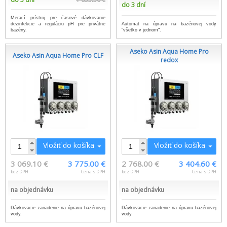
do 3 dní
Merací prístroj pre časové dávkovanie
Automat na úpravu na bazénovej vody
dezinfekcie a reguláciu pH pre privátne
"všetko v jednom".
bazény.
Aseko Asin Aqua Home Pro
Aseko Asin Aqua Home Pro CLF
redox
Vložiť do košíka
Vložiť do košíka
3 069.10 €
3 775.00 €
2 768.00 €
3 404.60 €
bez DPH
Cena s DPH
bez DPH
Cena s DPH
na objednávku
na objednávku
Dávkovacie zariadenie na úpravu bazénovej
Dávkovacie zariadenie na úpravu bazénovej
vody.
vody