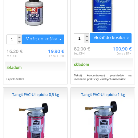
Vložiť do košíka
Vložiť do košíka
82.00 €
100.90 €
16.20 €
19.90 €
bez DPH
Cena s DPH
bez DPH
Cena s DPH
skladom
skladom
Tekutý koncentrovaný prostriedok na
Lepidlo 500ml
utesnenie prakticky všetkých materiálov.
Tangit PVC-U lepidlo 0,5 kg
Tangit PVC-U lepidlo 1 kg