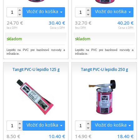
Vložiť do košíka
Vložiť do košíka
24.70 €
30.40 €
32.70 €
40.20 €
bez DPH
Cena s DPH
bez DPH
Cena s DPH
skladom
skladom
Lepidlo na PVC pre bazénové rozvody a
Lepidlo na PVC pre bazénové rozvody a
inštalácie.
inštalácie.
Tangit PVC-U lepidlo 125 g
Tangit PVC-U lepidlo 250 g
Vložiť do košíka
Vložiť do košíka
8.50 €
10.40 €
14.90 €
18.40 €