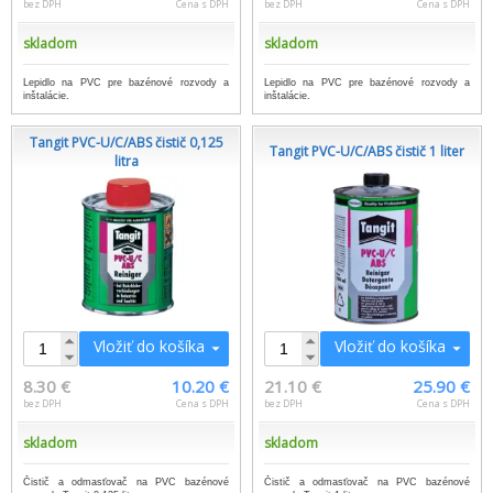
bez DPH
Cena s DPH
bez DPH
Cena s DPH
skladom
skladom
Lepidlo na PVC pre bazénové rozvody a
Lepidlo na PVC pre bazénové rozvody a
inštalácie.
inštalácie.
Tangit PVC-U/C/ABS čistič 0,125
Tangit PVC-U/C/ABS čistič 1 liter
litra
Vložiť do košíka
Vložiť do košíka
8.30 €
10.20 €
21.10 €
25.90 €
bez DPH
Cena s DPH
bez DPH
Cena s DPH
skladom
skladom
Čistič a odmasťovač na PVC bazénové
Čistič a odmasťovač na PVC bazénové