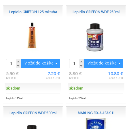
Lepidlo GRIFFON 125 ml tuba
Lepidlo GRIFFON WDF 250ml
Vložiť do košíka
Vložiť do košíka
5.90 €
7.20 €
8.80 €
10.80 €
bez DPH
Cena s DPH
bez DPH
Cena s DPH
skladom
skladom
Lepidlo 125ml
Lepidlo 250ml
Lepidlo GRIFFON WDF 500ml
MARLING FIX-A-LEAK 1l