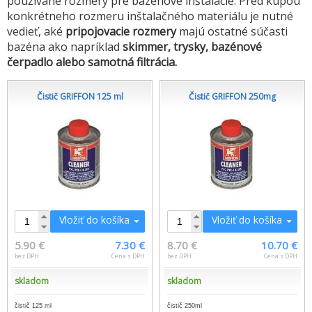
používané rozmery pre bazénové inštalácie. Pred kúpou
konkrétneho rozmeru inštalačného materiálu je nutné
vedieť, aké
pripojovacie rozmery
majú ostatné súčasti
bazéna ako napríklad
skimmer, trysky, bazénové
čerpadlo alebo samotná filtrácia.
Čistič GRIFFON 125 ml
Čistič GRIFFON 250mg
Vložiť do košíka
Vložiť do košíka
5.90 €
7.30 €
8.70 €
10.70 €
bez DPH
Cena s DPH
bez DPH
Cena s DPH
skladom
skladom
čistič 125 ml
čistič 250ml