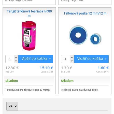
rozvody Tangit 0,125 litra
rozvody Tangit 1 liter.
Tangit teflónová tesniaca niť 80
Teflónová páska 12 mm/12 m
m
Vložiť do košíka
Vložiť do košíka
12.30 €
15.10 €
1.30 €
1.60 €
bez DPH
Cena s DPH
bez DPH
Cena s DPH
skladom
skladom
Teflónová niť pre závitové spoje 80 metrov
Teflónová páska na závitové spoje.