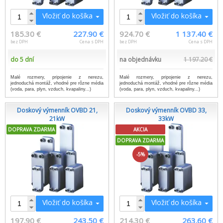
Vložiť do košíka
Vložiť do košíka
185.30 €
227.90 €
924.70 €
1 137.40 €
bez DPH
Cena s DPH
bez DPH
Cena s DPH
do 5 dní
na objednávku
1 197.20 €
Malé rozmery, pripojenie z nerezu,
Malé rozmery, pripojenie z nerezu,
jednoduchá montáž, vhodné pre rôzne média
jednoduchá montáž, vhodné pre rôzne média
(voda, para, plyn, vzduch, kvapaliny...)
(voda, para, plyn, vzduch, kvapaliny...)
Doskový výmenník OVBD 21,
Doskový výmenník OVBD 33,
21kW
33kW
DOPRAVA ZDARMA
AKCIA
DOPRAVA ZDARMA
-5%
Vložiť do košíka
Vložiť do košíka
197.90 €
243.50 €
214.30 €
263.60 €