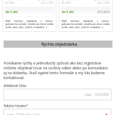
bez DPH
Cena s DPH
bez DPH
Cena s DPH
do 5 dní
do 5 dní
277.50 €
Malé rozmery, pripojenie z nerezu,
Malé rozmery, pripojenie z nerezu,
jednoduchá montáž, vhodné pre rôzne média
jednoduchá montáž, vhodné pre rôzne média
(voda, para, plyn, vzduch, kvapaliny...)
(voda, para, plyn, vzduch, kvapaliny...)
Rýchla objednávka
Ponúkame rýchly a jednoduchý spôsob ako bez registrácie
môžete objednať tovar na osobný odber alebo po komunikácii
aj na dobierku. Stačí vyplniť tento formulár a my Vás budeme
kontaktovať.
Artiklové číslo
Názov tovaru
*