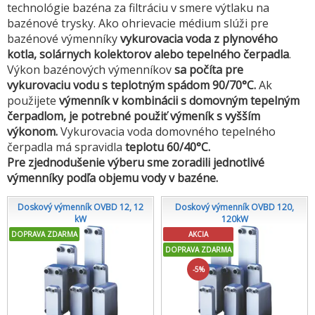
technológie bazéna za filtráciu v smere výtlaku na
bazénové trysky. Ako ohrievacie médium slúži pre
bazénové výmenníky
vykurovacia voda z plynového
kotla,
solárnych kolektorov alebo tepelného čerpadla
.
Výkon bazénových výmenníkov
sa počíta pre
vykurovaciu vodu s teplotným spádom 90/70°C.
Ak
použijete
výmenník v kombinácii s domovným tepelným
čerpadlom, je potrebné použiť výmeník s vyšším
výkonom.
Vykurovacia voda domovného tepelného
čerpadla má spravidla
teplotu 60/40°C.
Pre zjednodušenie výberu sme zoradili jednotlivé
výmenníky podľa objemu vody v bazéne.
Doskový výmenník OVBD 12, 12
Doskový výmenník OVBD 120,
kW
120kW
DOPRAVA ZDARMA
AKCIA
DOPRAVA ZDARMA
-5%