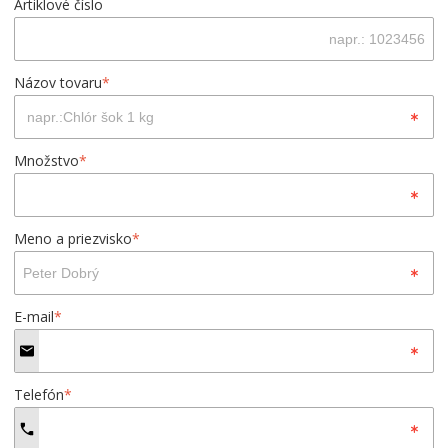
Artiklové číslo
Názov tovaru
*
Množstvo
*
Meno a priezvisko
*
E-mail
*
Telefón
*