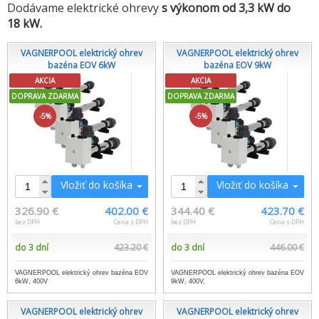
Dodávame elektrické ohrevy
s výkonom od 3,3 kW do
18 kW.
VAGNERPOOL elektrický ohrev
VAGNERPOOL elektrický ohrev
bazéna EOV 6kW
bazéna EOV 9kW
AKCIA
AKCIA
DOPRAVA ZDARMA
DOPRAVA ZDARMA
-5%
-5%
Vložiť do košíka
Vložiť do košíka
326.90 €
402.00 €
344.40 €
423.70 €
bez DPH
Cena s DPH
bez DPH
Cena s DPH
do 3 dní
423.20 €
do 3 dní
446.00 €
VAGNERPOOL elektrický ohrev bazéna EOV
VAGNERPOOL elektrický ohrev bazéna EOV
6kW, 400V
9kW, 400V,
VAGNERPOOL elektrický ohrev
VAGNERPOOL elektrický ohrev