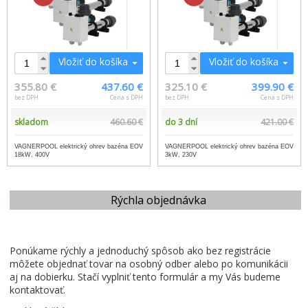
Vložiť do košíka
Vložiť do košíka
355.80 €
437.60 €
325.10 €
399.90 €
bez DPH
Cena s DPH
bez DPH
Cena s DPH
skladom
460.60 €
do 3 dní
421.00 €
VAGNERPOOL elektrický ohrev bazéna EOV
VAGNERPOOL elektrický ohrev bazéna EOV
18kW, 400V
3kW, 230V
Rýchla objednávka
Ponúkame rýchly a jednoduchý spôsob ako bez registrácie
môžete objednať tovar na osobný odber alebo po komunikácii
aj na dobierku. Stačí vyplniť tento formulár a my Vás budeme
kontaktovať.