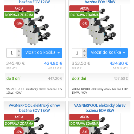
bazéna EOV 12kW
bazéna EOV 15kW
AKCIA
AKCIA
DOPRAVA ZDARMA
DOPRAVA ZDARMA
-5%
-5%
Vložiť do košíka
Vložiť do košíka
345.40 €
424.80 €
353.50 €
434.80 €
bez DPH
Cena s DPH
bez DPH
Cena s DPH
do 3 dní
447.20 €
do 3 dní
457.60 €
VAGNERPOOL elektrický ohrev bazéna EOV
VAGNERPOOL elektrický ohrev bazéna EOV
12kW, 400V
15kW, 400V
VAGNERPOOL elektrický ohrev
VAGNERPOOL elektrický ohrev
bazéna EOV 18kW
bazéna EOV 3kW
AKCIA
AKCIA
DOPRAVA ZDARMA
DOPRAVA ZDARMA
-5%
-5%