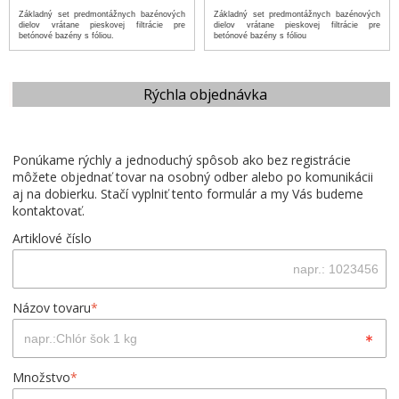
Základný set predmontážnych bazénových
Základný set predmontážnych bazénových
dielov vrátane pieskovej filtrácie pre
dielov vrátane pieskovej filtrácie pre
betónové bazény s fóliou.
betónové bazény s fóliou
Rýchla objednávka
Ponúkame rýchly a jednoduchý spôsob ako bez registrácie
môžete objednať tovar na osobný odber alebo po komunikácii
aj na dobierku. Stačí vyplniť tento formulár a my Vás budeme
kontaktovať.
Artiklové číslo
Názov tovaru
*
Množstvo
*