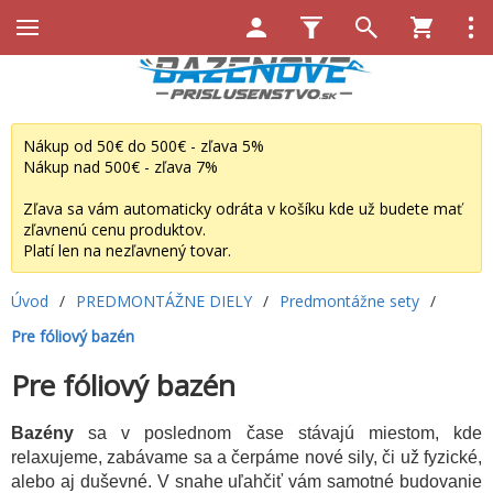
Nákup od 50€ do 500€ - zľava 5%
Nákup nad 500€ - zľava 7%
Zľava sa vám automaticky odráta v košíku kde už budete mať
zľavnenú cenu produktov.
Platí len na nezľavnený tovar.
Úvod
/
PREDMONTÁŽNE DIELY
/
Predmontážne sety
/
Pre fóliový bazén
Pre fóliový bazén
Bazény
sa v poslednom čase stávajú miestom, kde
relaxujeme, zabávame sa a čerpáme nové sily, či už fyzické,
alebo aj duševné. V snahe uľahčiť vám samotné budovanie