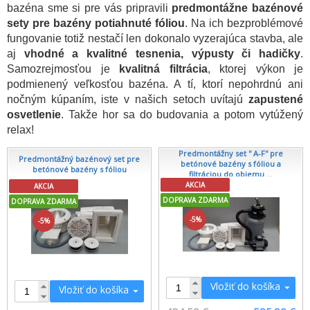
bazéna sme si pre vás pripravili
predmontážne bazénové
sety pre bazény potiahnuté fóliou
. Na ich bezproblémové
fungovanie totiž nestačí len dokonalo vyzerajúca stavba, ale
aj
vhodné a kvalitné tesnenia, výpusty či hadičky
.
Samozrejmosťou je
kvalitná filtrácia
, ktorej výkon je
podmienený veľkosťou bazéna. A tí, ktorí nepohrdnú ani
nočným kúpaním, iste v našich setoch uvítajú
zapustené
osvetlenie
. Takže hor sa do budovania a potom vytúžený
relax!
Predmontážny set '' A-F'' pre
Predmontážný bazénový set pre
betónové bazény s fóliou a
betónové bazény s fóliou
filtráciou do objemu ...
AKCIA
AKCIA
DOPRAVA ZDARMA
DOPRAVA ZDARMA
-5%
-5%
Vložiť do košíka
Vložiť do košíka