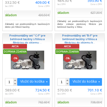
484.50 €
595.90 €
332.50 €
409.00 €
bez DPH
Cena s DPH
bez DPH
Cena s DPH
skladom
627.30 €
skladom
430.50 €
Základný set predmontážnych bazénových
Základný set predmontážnych bazénových
dielov vrátane pieskovej filtrácie pre
dielov pre fóliové bazény.
betónové bazény s fóliou
Predmontážny set '' C-F'' pre
Predmontážny set ''B-F'' pre
betónové bazény s fóliou a
betónové bazény s fóliou a
filtráciou do objemu ...
filtráciou do objemu b...
AKCIA
AKCIA
DOPRAVA ZDARMA
DOPRAVA ZDARMA
-5%
-5%
Vložiť do košíka
Vložiť do košíka
589.00 €
724.50 €
570.00 €
701.10 €
bez DPH
Cena s DPH
bez DPH
Cena s DPH
skladom
762.60 €
skladom
738.00 €