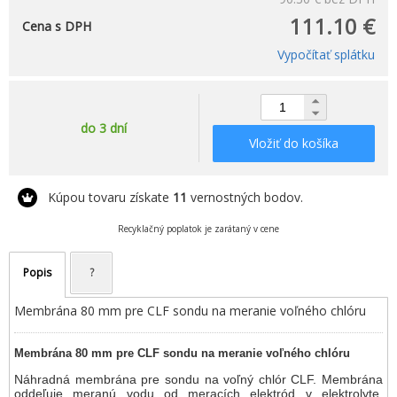
111.10 €
Cena s DPH
Vypočítať splátku
do 3 dní
Vložiť do košíka
Kúpou tovaru získate
11
vernostných bodov.
Recyklačný poplatok je zarátaný v cene
Popis
?
Membrána 80 mm pre CLF sondu na meranie voľného chlóru
Membrána 80 mm pre CLF sondu na meranie voľného chlóru
Náhradná membrána pre sondu na voľný chlór CLF. Membrána
oddeľuje meranú vodu od meracích elektród v elektrolyte.