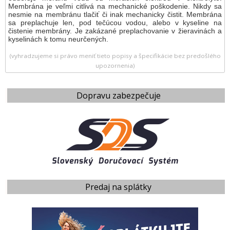
Membrána je veľmi citlivá na mechanické poškodenie. Nikdy sa
nesmie na membránu tlačiť či inak mechanicky čistit. Membrána
sa preplachuje len, pod tečúcou vodou, alebo v kyseline na
čistenie membrány. Je zakázané preplachovanie v žieravinách a
kyselinách k tomu neurčených.
(vyhradzujeme si právo meniť tieto popisy a špecifikácie bez predošlého
upozornenia)
Dopravu zabezpečuje
Predaj na splátky