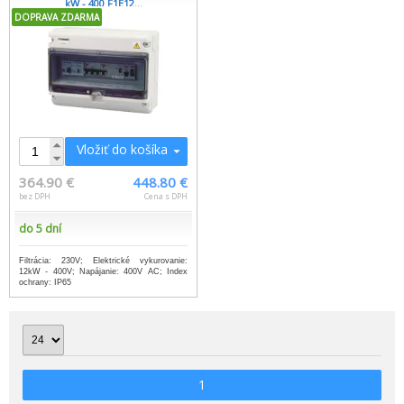
kW - 400 F1E12...
DOPRAVA ZDARMA
Vložiť do košíka
364.90 €
448.80 €
bez DPH
Cena s DPH
do 5 dní
Filtrácia: 230V; Elektrické vykurovanie:
12kW - 400V; Napájanie: 400V AC; Index
ochrany: IP65
1