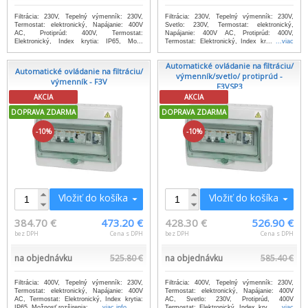
Filtrácia: 230V, Tepelný výmenník: 230V,
Filtrácia: 230V, Tepelný výmenník: 230V,
Termostat: elektronický, Napájanie: 400V
Svetlo: 230V, Termostat: elektronický,
AC, Protiprúd: 400V, Termostat:
Napájanie: 400V AC, Protiprúd: 400V,
Elektronický, Index krytia: IP65, Mo...
Termostat: Elektronický, Index kr...
...viac
...viac info
info
Automatické ovládanie na filtráciu/
Automatické ovládanie na filtráciu/
výmenník/svetlo/ protiprúd -
výmenník - F3V
F3VSP3
AKCIA
AKCIA
DOPRAVA ZDARMA
DOPRAVA ZDARMA
-10%
-10%
Vložiť do košíka
Vložiť do košíka
384.70 €
473.20 €
428.30 €
526.90 €
bez DPH
Cena s DPH
bez DPH
Cena s DPH
na objednávku
525.80 €
na objednávku
585.40 €
Filtrácia: 400V, Tepelný výmenník: 230V,
Filtrácia: 400V, Tepelný výmenník: 230V,
Termostat: elektronický, Napájanie: 400V
Termostat: elektronický, Napájanie: 400V
AC, Termostat: Elektronický, Index krytia:
AC, Svetlo: 230V, Protiprúd, 400V
IP65, Možnosť rozširenia:...
...viac info
Termostat: Elektronický, Index kry...
...viac