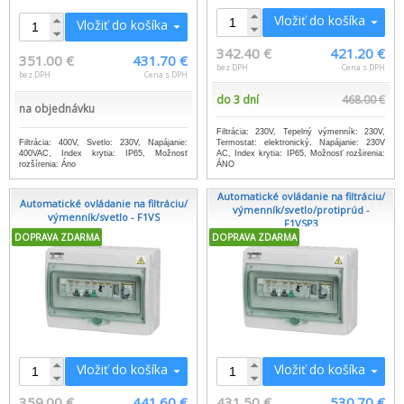
Vložiť do košíka
Vložiť do košíka
342.40 €
421.20 €
351.00 €
431.70 €
bez DPH
Cena s DPH
bez DPH
Cena s DPH
do 3 dní
468.00 €
na objednávku
Filtrácia: 230V, Tepelný výmenník: 230V,
Filtrácia: 400V, Svetlo: 230V, Napájanie:
Termostat: elektronický, Napájanie: 230V
400VAC, Index krytia: IP65, Možnosť
AC, Index krytia: IP65, Možnosť rozširenia:
rozšírenia: Áno
ÁNO
Automatické ovládanie na filtráciu/
Automatické ovládanie na filtráciu/
výmenník/svetlo/protiprúd -
výmenník/svetlo - F1VS
F1VSP3
DOPRAVA ZDARMA
DOPRAVA ZDARMA
Vložiť do košíka
Vložiť do košíka
359.00 €
441.60 €
431.50 €
530.70 €