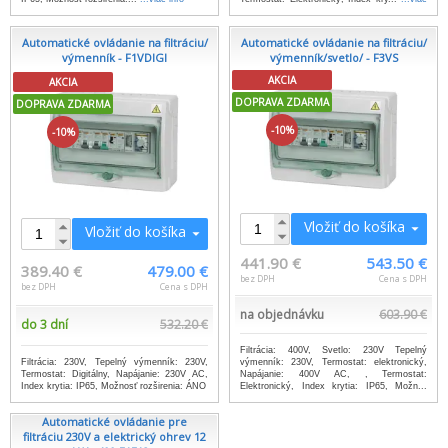
info
Automatické ovládanie na filtráciu/
Automatické ovládanie na filtráciu/
výmenník - F1VDIGI
výmenník/svetlo/ - F3VS
AKCIA
AKCIA
DOPRAVA ZDARMA
DOPRAVA ZDARMA
-10%
-10%
Vložiť do košíka
Vložiť do košíka
441.90 €
543.50 €
389.40 €
479.00 €
bez DPH
Cena s DPH
bez DPH
Cena s DPH
na objednávku
603.90 €
do 3 dní
532.20 €
Filtrácia: 400V, Svetlo: 230V Tepelný
Filtrácia: 230V, Tepelný výmenník: 230V,
výmenník: 230V, Termostat: elektronický,
Termostat: Digitálny, Napájanie: 230V AC,
Napájanie: 400V AC, , Termostat:
Index krytia: IP65, Možnosť rozširenia: ÁNO
Elektronický, Index krytia: IP65, Možn...
...viac info
Automatické ovládanie pre
filtráciu 230V a elektrický ohrev 12