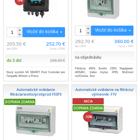
-5%
Vložiť do košíka
Vložiť do košíka
292.70 €
360.00 €
205.50 €
252.70 €
bez DPH
Cena s DPH
bez DPH
Cena s DPH
na objednávku
do 3 dní
266.00 €
Filtrácia: 400V, Svetlo: 230V, Napájanie:
Nový systém VA SMART Pool Controler pre
400VAC, Index krytia: IP65, Možnosť
čerpadla Winner a Preva
rozšírenia: Áno
Automatické ovládanie
Automatické ovládanie na filtráciu/
filtrácia/svetlo/protiprúd F3SP3
výmenník- F1V
AKCIA
DOPRAVA ZDARMA
DOPRAVA ZDARMA
-10%