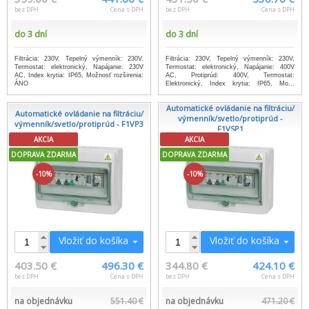
bez DPH
Cena s DPH
bez DPH
Cena s DPH
do 3 dní
do 3 dní
Filtrácia: 230V, Tepelný výmenník: 230V,
Filtrácia: 230V, Tepelný výmenník: 230V,
Termostat: elektronický, Napájanie: 230V
Termostat: elektronický, Napájanie: 400V
AC, Index krytia: IP65, Možnosť rozširenia:
AC, Protiprúd: 400V, Termostat:
ÁNO
Elektronický, Index krytia: IP65, Mo...
...viac info
Automatické ovládanie na filtráciu/
Automatické ovládanie na filtráciu/
výmenník/svetlo/protiprúd -
výmenník/svetlo/protiprúd - F1VP3
F1VSP1
AKCIA
AKCIA
DOPRAVA ZDARMA
DOPRAVA ZDARMA
-10%
-10%
Vložiť do košíka
Vložiť do košíka
403.50 €
496.30 €
344.80 €
424.10 €
bez DPH
Cena s DPH
bez DPH
Cena s DPH
na objednávku
551.40 €
na objednávku
471.20 €