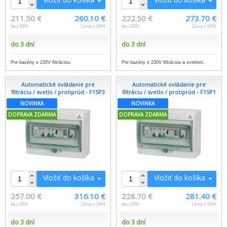
211.50 €
260.10 €
222.50 €
273.70 €
bez DPH
Cena s DPH
bez DPH
Cena s DPH
do 3 dní
do 3 dní
Pre bazény s 230V filtráciou.
Pre bazény s 230V filtráciou a svetlom.
Automatické ovládanie pre
Automatické ovládanie pre
filtráciu / svetlo / protiprúd - F1SP3
filtráciu / svetlo / protiprúd - F1SP1
NOVINKA
NOVINKA
DOPRAVA ZDARMA
DOPRAVA ZDARMA
Vložiť do košíka
Vložiť do košíka
257.00 €
316.10 €
228.70 €
281.40 €
bez DPH
Cena s DPH
bez DPH
Cena s DPH
do 3 dní
do 3 dní