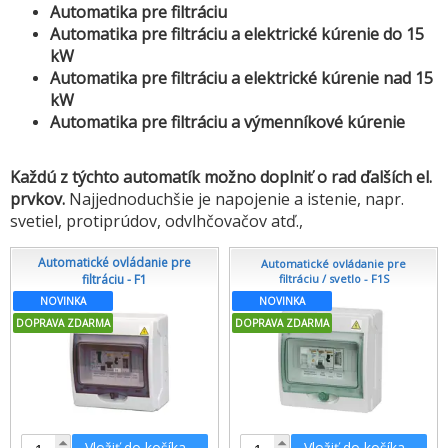
Automatika pre filtráciu
Automatika pre filtráciu a elektrické kúrenie do 15
kW
Automatika pre filtráciu a elektrické kúrenie nad 15
kW
Automatika pre filtráciu a výmenníkové kúrenie
Každú z týchto automatík možno doplniť o rad ďalších el.
prvkov.
Najjednoduchšie je napojenie a istenie, napr.
svetiel, protiprúdov, odvlhčovačov atď.,
Automatické ovládanie pre
Automatické ovládanie pre
filtráciu - F1
filtráciu / svetlo - F1S
NOVINKA
NOVINKA
DOPRAVA ZDARMA
DOPRAVA ZDARMA
Vložiť do košíka
Vložiť do košíka