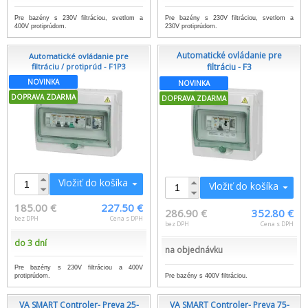
Pre bazény s 230V filtráciou, svetlom a
Pre bazény s 230V filtráciou, svetlom a
400V protiprúdom.
230V protiprúdom.
Automatické ovládanie pre
Automatické ovládanie pre
filtráciu / protiprúd - F1P3
filtráciu - F3
NOVINKA
NOVINKA
DOPRAVA ZDARMA
DOPRAVA ZDARMA
Vložiť do košíka
Vložiť do košíka
185.00 €
227.50 €
286.90 €
352.80 €
bez DPH
Cena s DPH
bez DPH
Cena s DPH
do 3 dní
na objednávku
Pre bazény s 230V filtráciou a 400V
Pre bazény s 400V filtráciou.
protiprúdom.
VA SMART Controler- Preva 25-
VA SMART Controler- Preva 75-