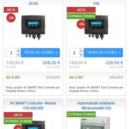
33-50
100
AKCIA
AKCIA
DOPRAVA ZDARMA
-5%
-5%
Vložiť do košíka
Vložiť do košíka
169.30 €
208.20 €
184.00 €
226.30 €
bez DPH
Cena s DPH
bez DPH
Cena s DPH
do 3 dní
219.20 €
do 3 dní
238.20 €
Nový systém VA SMART Pool Controler pre
Nový systém VA SMART Pool Controler pre
čerpadla Winner a Preva
čerpadla Winner a Preva
VA SMART Controler- Winner
Automatické ovládanie
150-200-300
filtrácia/svetlo F3S
DOPRAVA ZDARMA
AKCIA
DOPRAVA ZDARMA