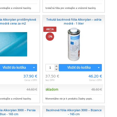
e vonkajšie a vnútorné bazény.
Izolačná fólia pre vonkajšie a vnútorné bazény.
ia Alkorplan protišmyková
Tekutá bazénová fólia Alkorplan – adria
 modrá cena za m2
modrá - 1 liter
AKCIA
-5%
Vložiť do košíka
Vložiť do košíka
37.90 €
37.50 €
46.20 €
Cena s DPH
bez DPH
Cena s DPH
44.60 €
skladom
48.60 €
e vonkajšie a vnútorné bazény.
Momentálne nie je k produktu žiadny popis.
ia Alkorplan 3000 – Persia
Bazénová fólia Alkorplan 3000 – Bizance
Blue - 165 cm
- 165 cm