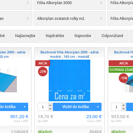
Fólia Alkorplan 3000
Fólia Alkorp
lan
Alkorplan zostatok rolky m2
Fólia Alkorp
dné
Najlacnejšie
Najdrahšie
Najnovšie
Odporúčané
lan 2000 - adria
Bazénová fólia Alkorplan 2000 - adria
Bazénová fól
65 cm
modrá - 165 cm - metráž
m
AKCIA
AKCIA
DOPRAVA ZDA
-25%
-15%
 do košíka
Vložiť do košíka
901.20 €
18.70 €
23.00 €
935.00 €
Cena s DPH
bez DPH
Cena s DPH
bez DPH
1 126.50 €
skladom
30.60 €
skladom