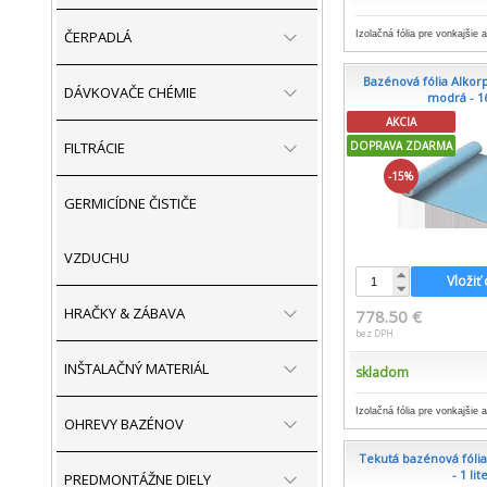
ČERPADLÁ
Izolačná fólia pre vonkajšie 
Bazénová fólia Alkorp
DÁVKOVAČE CHÉMIE
modrá - 1
AKCIA
FILTRÁCIE
DOPRAVA ZDARMA
-15%
GERMICÍDNE ČISTIČE
VZDUCHU
Vložiť
HRAČKY & ZÁBAVA
778.50 €
bez DPH
INŠTALAČNÝ MATERIÁL
skladom
Izolačná fólia pre vonkajšie 
OHREVY BAZÉNOV
Tekutá bazénová fólia
- 1 lit
PREDMONTÁŽNE DIELY