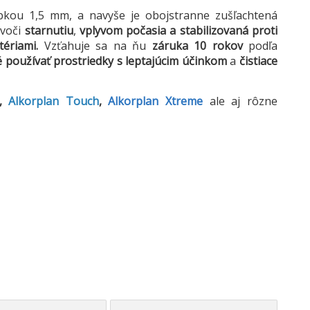
bkou 1,5 mm, a navyše je obojstranne zušľachtená
 voči
starnutiu
,
vplyvom počasia a stabilizovaná proti
tériami.
Vzťahuje sa na ňu
záruka
10 rokov
podľa
é používať prostriedky s leptajúcim účinkom
a
čistiace
,
Alkorplan Touch
,
Alkorplan Xtreme
ale aj rôzne