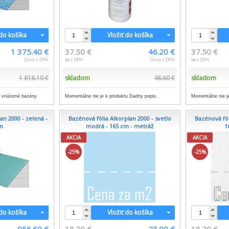
 do košíka
Vložiť do košíka
1 375.40 €
37.50 €
46.20 €
37.50 €
Cena s DPH
bez DPH
Cena s DPH
bez DPH
1 618.10 €
skladom
48.60 €
skladom
a vnútorné bazény.
Momentálne nie je k produktu žiadny popis.
Momentálne nie je
an 2000 - zelená -
Bazénová fólia Alkorplan 2000 - svetlo
Bazénová fól
m
modrá - 165 cm - metráž
1
AKCIA
AKCIA
-25%
-25%
 do košíka
Vložiť do košíka