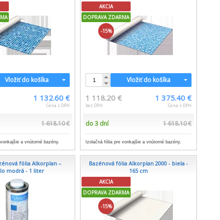
AKCIA
RMA
DOPRAVA ZDARMA
-15%
Vložiť do košíka
Vložiť do košíka
1 132.60 €
1 118.20 €
1 375.40 €
Cena s DPH
bez DPH
Cena s DPH
1 618.10 €
do 3 dní
1 618.10 €
e vonkajšie a vnútorné bazény.
Izolačná fólia pre vonkajšie a vnútorné bazény.
énová fólia Alkorplan –
Bazénová fólia Alkorplan 2000 - biela -
lo modrá - 1 liter
165 cm
AKCIA
DOPRAVA ZDARMA
-15%