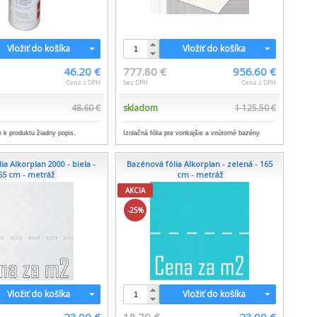
Vložiť do košíka
Vložiť do košíka
46.20 €
777.80 €
956.60 €
Cena s DPH
bez DPH
Cena s DPH
48.60 €
skladom
1 125.50 €
 k produktu žiadny popis.
Izolačná fólia pre vonkajšie a vnútorné bazény.
ia Alkorplan 2000 - biela -
Bazénová fólia Alkorplan - zelená - 165
65 cm - metráž
cm - metráž
AKCIA
-25%
Vložiť do košíka
Vložiť do košíka