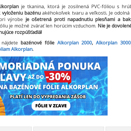
Alkorplan
je tkanina, ktorá je
zosilnená PVC-fóliou
s hrú
k vyloženiu bazénu
akéhokoľvek tvaru a veľkosti
.
Je odolná
pri výrobe
je ošetrená proti napadnutiu plesňami a bak
 fóliu je možné zvárať len horúcim vzduchom.
Nie je dovolen
hujúce rozpúšťadlá!
nájdete
bazénové fólie
Alkorplan 2000
,
Alkorplan 3000
óliam Alkorplan
.