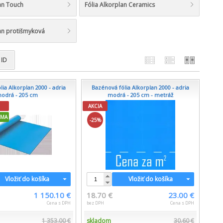
lan Touch
Fólia Alkorplan Ceramics
lan protišmyková
ID
ia Alkorplan 2000 - adria
Bazénová fólia Alkorplan 2000 - adria
odrá - 205 cm
modrá - 205 cm - metráž
AKCIA
RMA
-25%
Vložiť do košíka
Vložiť do košíka
1 150.10 €
18.70 €
23.00 €
Cena s DPH
bez DPH
Cena s DPH
1 353.00 €
skladom
30.60 €