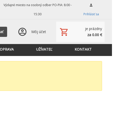
Výdajné miesto na osobný odber PO-PIA: 8:00 -
15:30
Prihlásiť sa
je prázdny
ať
Môj účet
za 0.00 €
OPRAVA
UŽÍVATEĽ
KONTAKT