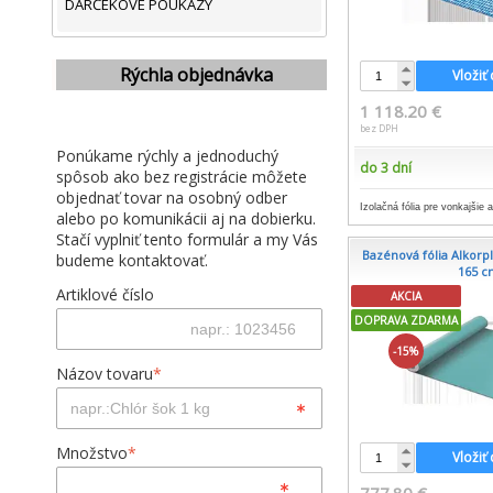
DARČEKOVÉ POUKAZY
Rýchla objednávka
Vložiť
1 118.20 €
bez DPH
Ponúkame rýchly a jednoduchý
do 3 dní
spôsob ako bez registrácie môžete
objednať tovar na osobný odber
Izolačná fólia pre vonkajšie 
alebo po komunikácii aj na dobierku.
Stačí vyplniť tento formulár a my Vás
Bazénová fólia Alkorpl
budeme kontaktovať.
165 c
Artiklové číslo
AKCIA
DOPRAVA ZDARMA
-15%
Názov tovaru
*
Množstvo
*
Vložiť