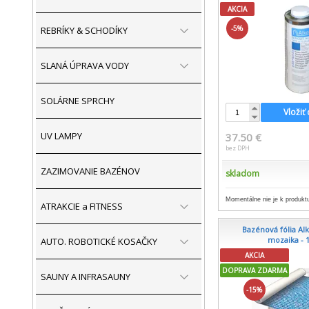
AKCIA
-5%
REBRÍKY & SCHODÍKY
SLANÁ ÚPRAVA VODY
SOLÁRNE SPRCHY
Vložiť
UV LAMPY
37.50 €
bez DPH
ZAZIMOVANIE BAZÉNOV
skladom
Momentálne nie je k produktu
ATRAKCIE a FITNESS
Bazénová fólia Al
mozaika - 
AUTO. ROBOTICKÉ KOSAČKY
AKCIA
DOPRAVA ZDARMA
SAUNY A INFRASAUNY
-15%