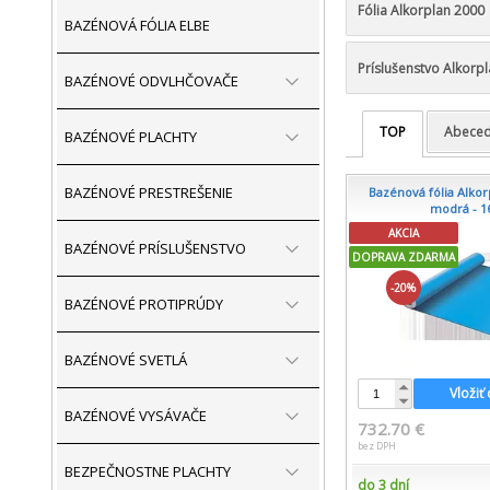
Fólia Alkorplan 2000
BAZÉNOVÁ FÓLIA ELBE
Príslušenstvo Alkorp
BAZÉNOVÉ ODVLHČOVAČE
TOP
Abece
BAZÉNOVÉ PLACHTY
BAZÉNOVÉ PRESTREŠENIE
Bazénová fólia Alkorp
modrá - 1
AKCIA
BAZÉNOVÉ PRÍSLUŠENSTVO
DOPRAVA ZDARMA
-20%
BAZÉNOVÉ PROTIPRÚDY
BAZÉNOVÉ SVETLÁ
Vložiť
BAZÉNOVÉ VYSÁVAČE
732.70 €
bez DPH
BEZPEČNOSTNE PLACHTY
do 3 dní