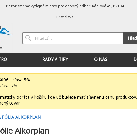
Pozor zmena: výdajné miesto pre osobný odber: Rádiová 49, 82104
Bratislava
Hľad
TRO
RADY A TIPY
O NÁS
D
00€ - zľava 5%
zľava 7%
maticky odráta v košíku kde už budete mať zľavnenú cenu produktov.
nený tovar.
 FÓLIA ALKORPLAN
ólie Alkorplan