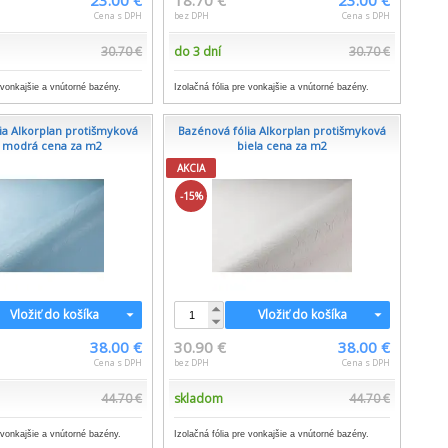
23.00 €
18.70 €
23.00 €
Cena s DPH
bez DPH
Cena s DPH
30.70 €
do 3 dní
30.70 €
e vonkajšie a vnútorné bazény.
Izolačná fólia pre vonkajšie a vnútorné bazény.
ia Alkorplan protišmyková
Bazénová fólia Alkorplan protišmyková
o modrá cena za m2
biela cena za m2
AKCIA
-15%
Vložiť do košíka
Vložiť do košíka
38.00 €
30.90 €
38.00 €
Cena s DPH
bez DPH
Cena s DPH
44.70 €
skladom
44.70 €
e vonkajšie a vnútorné bazény.
Izolačná fólia pre vonkajšie a vnútorné bazény.