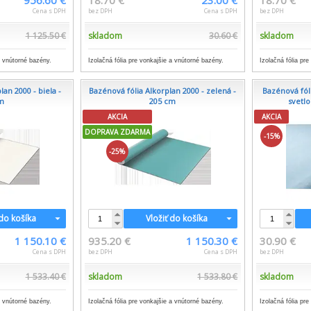
956.60 €
18.70 €
23.00 €
18.70 €
Cena s DPH
bez DPH
Cena s DPH
bez DPH
1 125.50 €
skladom
30.60 €
skladom
a vnútorné bazény.
Izolačná fólia pre vonkajšie a vnútorné bazény.
Izolačná fólia pr
an 2000 - biela -
Bazénová fólia Alkorplan 2000 - zelená -
Bazénová fól
m
205 cm
svetl
AKCIA
AKCIA
DOPRAVA ZDARMA
-15%
-25%
 do košíka
Vložiť do košíka
1 150.10 €
935.20 €
1 150.30 €
30.90 €
Cena s DPH
bez DPH
Cena s DPH
bez DPH
1 533.40 €
skladom
1 533.80 €
skladom
a vnútorné bazény.
Izolačná fólia pre vonkajšie a vnútorné bazény.
Izolačná fólia pr