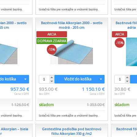
a vnútorné bazény.
Izolačná fólia pre vonkajšie a vnútorné bazény.
Izolačná fólia pr
lan 2000 - svetlo
Bazénová fólia Alkorplan 2000 - svetlo
Bazénová fól
65 cm
modrá - 205 cm
adria
AKCIA
AKCIA
DOPRAVA ZDARMA
-15%
-15%
 do košíka
Vložiť do košíka
957.50 €
935.00 €
1 150.10 €
30.80 €
Cena s DPH
bez DPH
Cena s DPH
bez DPH
1 126.50 €
skladom
1 353.00 €
skladom
a vnútorné bazény.
Izolačná fólia pre vonkajšie a vnútorné bazény.
Izolačná fólia pr
 Alkorplan – biela
Geotextílna podložka pod bazénovú
Bazénová fól
er
fóliu Alkorplan 350 g /m2