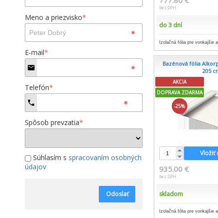
777.80 €
bez DPH
Meno a priezvisko
*
do 3 dní
Izolačná fólia pre vonkajšie 
E-mail
*
Bazénová fólia Alkorpl
205 c
AKCIA
Telefón
*
DOPRAVA ZDARMA
-25%
Spôsob prevzatia
*
Vložiť
Súhlasím s
spracovaním osobných
údajov
935.00 €
bez DPH
Odoslať
skladom
Izolačná fólia pre vonkajšie 