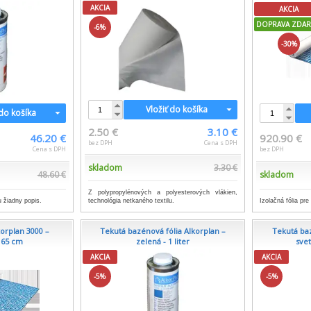
AKCIA
AKCIA
DOPRAVA ZDA
-6%
-30%
Vložiť do košíka
 do košíka
2.50 €
3.10 €
46.20 €
920.90 €
bez DPH
Cena s DPH
Cena s DPH
bez DPH
skladom
3.30 €
48.60 €
skladom
Z polypropylénových a polyesterových vlákien,
 žiadny popis.
Izolačná fólia pr
technológia netkaného textilu.
korplan 3000 –
Tekutá bazénová fólia Alkorplan –
Tekutá baz
165 cm
zelená - 1 liter
svet
AKCIA
AKCIA
-5%
-5%