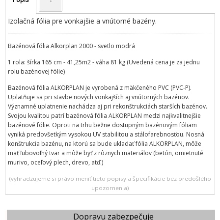
Izolačná fólia pre vonkajšie a vnútorné bazény.
Bazénová fólia Alkorplan 2000 - svetlo modrá
1 rola: šírka 165 cm - 41,25m2 - váha 81 kg (Uvedená cena je za jednu
rolu bazénovej fólie)
Bazénová fólia ALKORPLAN je vyrobená z mäkčeného PVC (PVC-P).
Uplatňuje sa pri stavbe nových vonkajších aj vnútorných bazénov.
Významné uplatnenie nachádza aj pri rekonštrukciách starších bazénov.
Svojou kvalitou patrí bazénová fólia ALKORPLAN medzi najkvalitnejšie
bazénové fólie. Oproti na trhu bežne dostupným bazénovým fóliam
vyniká predovšetkým vysokou UV stabilitou a stálofarebnosťou. Nosná
konštrukcia bazénu, na ktorú sa bude ukladať fólia ALKORPLAN, môže
mať ľubovoľný tvar a môže byť z rôznych materiálov (betón, omietnuté
murivo, oceľový plech, drevo, atď.)
(vyhradzujeme si právo meniť tieto popisy a špecifikácie bez predošlého
upozornenia)
Dopravu zabezpečuje