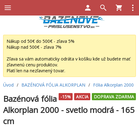
Nákup od 50€ do 500€ - zľava 5%
Nákup nad 500€ - zľava 7%
Zľava sa vám automaticky odráta v košíku kde už budete mať
zľavnenú cenu produktov.
Platí len na nezľavnený tovar.
Úvod
/
BAZÉNOVÁ FÓLIA ALKORPLAN
/
Fólia Alkorplan 2000
Bazénová fólia
-15%
AKCIA
DOPRAVA ZDARMA
Alkorplan 2000 - svetlo modrá - 165
cm