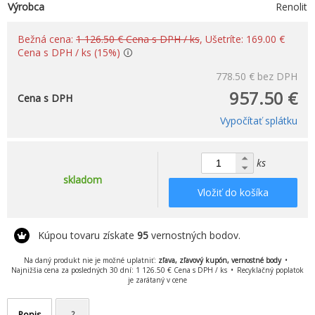
Výrobca
Renolit
Bežná cena:
1 126.50 € Cena s DPH / ks
, Ušetríte: 169.00 €
Cena s DPH / ks (15%)
778.50 €
bez DPH
957.50 €
Cena s DPH
Vypočítať splátku
ks
skladom
Vložiť do košíka
Kúpou tovaru získate
95
vernostných bodov.
Na daný produkt nie je možné uplatniť:
zľava, zľavový kupón, vernostné body
Najnižšia cena za posledných 30 dní: 1 126.50 € Cena s DPH / ks
Recyklačný poplatok
je zarátaný v cene
Popis
?