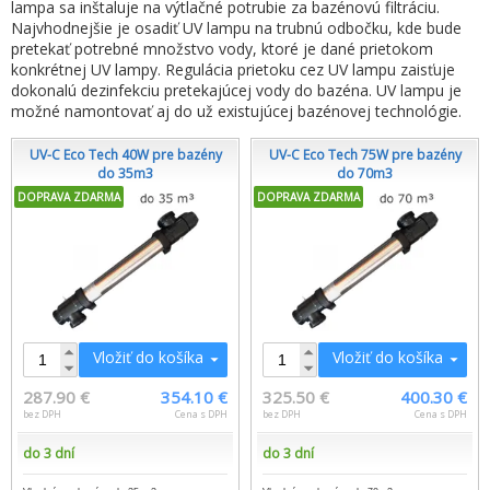
lampa sa inštaluje na výtlačné potrubie za bazénovú filtráciu.
Najvhodnejšie je osadiť UV lampu na trubnú odbočku, kde bude
pretekať potrebné množstvo vody, ktoré je dané prietokom
konkrétnej UV lampy. Regulácia prietoku cez UV lampu zaisťuje
dokonalú dezinfekciu pretekajúcej vody do bazéna. UV lampu je
možné namontovať aj do už existujúcej bazénovej technológie.
UV-C Eco Tech 40W pre bazény
UV-C Eco Tech 75W pre bazény
do 35m3
do 70m3
DOPRAVA ZDARMA
DOPRAVA ZDARMA
Vložiť do košíka
Vložiť do košíka
287.90 €
354.10 €
325.50 €
400.30 €
bez DPH
Cena s DPH
bez DPH
Cena s DPH
do 3 dní
do 3 dní