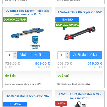
Pre bazény do 150m3
uvoľňovania iontu medi.
UV lampa Blue Lagoon TIMER 75W
UV-sterilizátor Black plastic 40W
pre bazény do 70m3
DOPRAVA ZDARMA
NOVINKA
DOPRAVA ZDARMA
Vložiť do košíka
Vložiť do košíka
739.50 €
909.60 €
503.70 €
619.50 €
bez DPH
Cena s DPH
bez DPH
Cena s DPH
do 3 dní
do 5 dní
Znížte dávkovanie chémie až o 80%.
UV-sterilizátor Black plastic 40W
UV-C DUPLEX,sterilizátor 80W -
UV-sterilizátor Black plastic 70W
na slanú vodu
AKCIA
NOVINKA