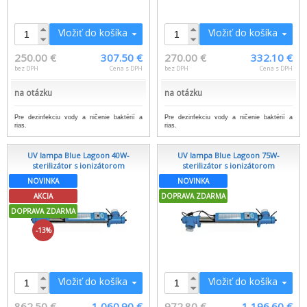
Vložiť do košíka
Vložiť do košíka
250.00 €
307.50 €
270.00 €
332.10 €
bez DPH
Cena s DPH
bez DPH
Cena s DPH
na otázku
na otázku
Pre dezinfekciu vody a ničenie baktérií a
Pre dezinfekciu vody a ničenie baktérií a
rias.
rias.
UV lampa Blue Lagoon 40W-
UV lampa Blue Lagoon 75W-
sterilizátor s ionizátorom
sterilizátor s ionizátorom
NOVINKA
NOVINKA
AKCIA
DOPRAVA ZDARMA
DOPRAVA ZDARMA
-13%
Vložiť do košíka
Vložiť do košíka
862.50 €
1 060.90 €
972.80 €
1 196.60 €