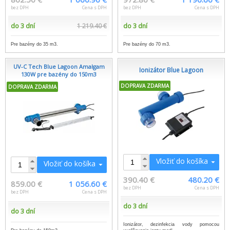
bez DPH
Cena s DPH
bez DPH
Cena s DPH
do 3 dní
1 219.40 €
do 3 dní
Pre bazény do 35 m3.
Pre bazény do 70 m3.
UV-C Tech Blue Lagoon Amalgam
Ionizátor Blue Lagoon
130W pre bazény do 150m3
DOPRAVA ZDARMA
DOPRAVA ZDARMA
Vložiť do košíka
Vložiť do košíka
390.40 €
480.20 €
859.00 €
1 056.60 €
bez DPH
Cena s DPH
bez DPH
Cena s DPH
do 3 dní
do 3 dní
Ionizátor, dezinfekcia vody pomocou