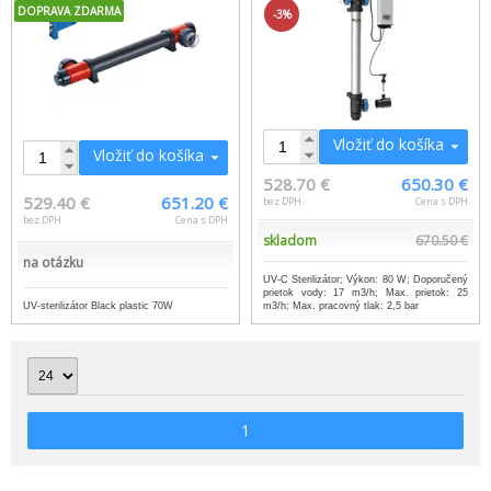
DOPRAVA ZDARMA
-3%
Vložiť do košíka
Vložiť do košíka
528.70 €
650.30 €
529.40 €
651.20 €
bez DPH
Cena s DPH
bez DPH
Cena s DPH
skladom
670.50 €
na otázku
UV-C Sterilizátor; Výkon: 80 W; Doporučený
prietok vody: 17 m3/h; Max. prietok: 25
UV-sterilizátor Black plastic 70W
m3/h; Max. pracovný tlak: 2,5 bar
1