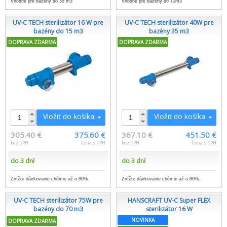
Vhodné pre bazény do 35 m3
Vhodné pre bazény do 70m3
UV-C TECH sterilizátor 16 W pre
UV-C TECH sterilizátor 40W pre
bazény do 15 m3
bazény 35 m3
DOPRAVA ZDARMA
DOPRAVA ZDARMA
Vložiť do košíka
Vložiť do košíka
305.40 €
375.60 €
367.10 €
451.50 €
bez DPH
Cena s DPH
bez DPH
Cena s DPH
do 3 dní
do 3 dní
Znížte dávkovanie chémie až o 80%.
Znížte dávkovanie chémie až o 80%.
UV-C TECH sterilizátor 75W pre
HANSCRAFT UV-C Super FLEX
bazény do 70 m3
sterilizátor 16 W
NOVINKA
DOPRAVA ZDARMA