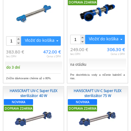
DOPRAVA ZDARMA
Vložiť do košíka
Vložiť do košíka
249.00 €
306.30 €
383.80 €
472.00 €
bez DPH
Cena s DPH
bez DPH
Cena s DPH
na otázku
do 3 dní
Pre dezinfekciu vody a ničenie baktérií a
Znížte dávkovanie chémie až o 80%.
rias.
HANSCRAFT UV-C Super FLEX
HANSCRAFT UV-C Super FLEX
sterilizátor 40 W
sterilizátor 75 W
NOVINKA
NOVINKA
DOPRAVA ZDARMA
DOPRAVA ZDARMA