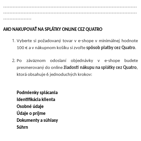
-------------------------------------------------------------------------------------
-------------------------------------------------------------------------------------
------------------
AKO NAKUPOVAŤ NA SPLÁTKY ONLINE CEZ QUATRO
Vyberte si požadovaný tovar v e-shope v minimálnej hodnote
100 € a v nákupnom košíku si zvoľte
spôsob platby cez Quatro
.
Po záväznom odoslaní objednávky v e-shope budete
presmerovaný do online
žiadosti nákupu na splátky cez Quatro
,
ktorá obsahuje 6 jednoduchých krokov:
Podmienky splácania
Identifikácia klienta
Osobné údaje
Údaje o príjme
Dokumenty a súhlasy
Súhrn