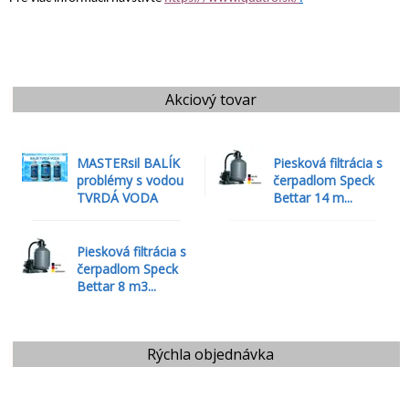
Akciový tovar
MASTERsil BALÍK
Piesková filtrácia s
problémy s vodou
čerpadlom Speck
TVRDÁ VODA
Bettar 14 m...
Piesková filtrácia s
čerpadlom Speck
Bettar 8 m3...
Rýchla objednávka