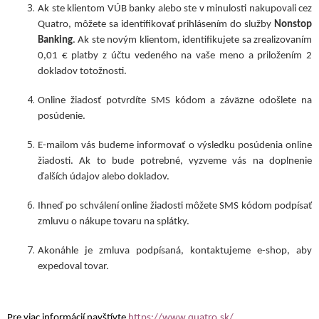
Ak ste klientom VÚB banky alebo ste v minulosti nakupovali cez
Quatro, môžete sa identifikovať prihlásením do služby
Nonstop
Banking
. Ak ste novým klientom, identifikujete sa zrealizovaním
0,01 € platby z účtu vedeného na vaše meno a priložením 2
dokladov totožnosti.
Online žiadosť potvrdíte SMS kódom a záväzne odošlete na
posúdenie.
E-mailom vás budeme informovať o výsledku posúdenia online
žiadosti. Ak to bude potrebné, vyzveme vás na doplnenie
ďalších údajov alebo dokladov.
Ihneď po schválení online žiadosti môžete SMS kódom podpísať
zmluvu o nákupe tovaru na splátky.
Akonáhle je zmluva podpísaná, kontaktujeme e-shop, aby
expedoval tovar.
Pre viac informácií navštívte
https://www.quatro.sk/
.