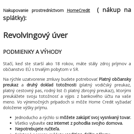
( nákup na
Nakupovanie prostredníctvom
HomeCredit
splátky):
Revolvingový úver
PODMIENKY A VÝHODY
Stačí, keď ste starší ako 18 rokov, máte stály zdroj príjmov a
občianstvo EÚ s trvalým pobytom v SR.
Na rýchle uzatvorenie zmluvy budete potrebovať
Platný občiansky
preukaz
a
druhý doklad totožnosti
(platný vodičský preukaz,
platný cestovný pas, rodný list či platný zbrojný preukaz), ktorými
preukážete svoju totožnosť a výpis z bankového účtu na vaše
meno. Vo výnimočných prípadoch si môže Home Credit vyžiadať
doloženie výšky príjmu.
Jednoducho a rýchlo si
môžete zakúpiť svoj vysnívaný tovar.
Všetko vybavíte
cez internet z pohodlia svojho domova.
Nepotrebujete ručiteľa.