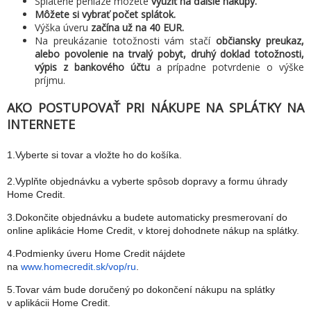
Splatené peniaze môžete
využiť na ďalšie nákupy.
Môžete si vybrať počet splátok.
Výška úveru
začína už na 40 EUR.
Na preukázanie totožnosti vám stačí
občiansky preukaz,
alebo povolenie na trvalý pobyt, druhý doklad totožnosti,
výpis z bankového účtu
a prípadne potvrdenie o výške
príjmu.
AKO POSTUPOVAŤ PRI NÁKUPE NA SPLÁTKY NA
INTERNETE
1.Vyberte si tovar a vložte ho do košíka.
2.Vyplňte objednávku a vyberte spôsob dopravy a formu úhrady
Home Credit.
3.Dokončite objednávku a budete automaticky presmerovaní do
online aplikácie Home Credit, v ktorej dohodnete nákup na splátky.
4.Podmienky úveru Home Credit nájdete
na
www.homecredit.sk/vop/ru
.
5.Tovar vám bude doručený po dokončení nákupu na splátky
v aplikácii Home Credit.