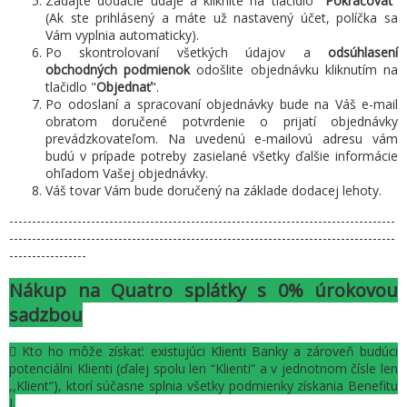
Zadajte dodacie údaje a kliknite na tlačidlo "
Pokračovať
"
(Ak ste prihlásený a máte už nastavený účet, políčka sa
Vám vyplnia automaticky).
Po skontrolovaní všetkých údajov a
odsúhlasení
obchodných podmienok
odošlite objednávku kliknutím na
tlačidlo "
Objednať
".
Po odoslaní a spracovaní objednávky bude na Váš e-mail
obratom doručené potvrdenie o prijatí objednávky
prevádzkovateľom. Na uvedenú e-mailovú adresu vám
budú v prípade potreby zasielané všetky ďalšie informácie
ohľadom Vašej objednávky.
Váš tovar Vám bude doručený na základe dodacej lehoty.
-------------------------------------------------------------------------------------
-------------------------------------------------------------------------------------
-----------------
Nákup na Quatro splátky s 0% úrokovou
sadzbou
 Kto ho môže získať: existujúci Klienti Banky a zároveň budúci
potenciálni Klienti (ďalej spolu len “Klienti” a v jednotnom čísle len
,,Klient“), ktorí súčasne splnia všetky podmienky získania Benefitu
I.