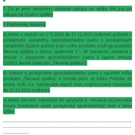
 Čo je jeho obsahom: úroková sadzba vo výške 0% p.a. pri
nákupe na Quatro splátky
 Podmienky získania:
a) Klient v období od 2.10.2023 do 31.12.2023 (vrátane) požiada o
poskytnutie viazaného spotrebiteľského úveru s produktovým
označením Quatro pričom si pri voľbe produktu zvolí typ produktu
Šikovná splátka s dobou splatnosti 7 – 96 mesiacov, uvedená v
zmluve o viazanom spotrebiteľskom úvere s typom zmluvy:
QZVSU_akcia6 (ďalej len „Šikovná splátka“);
b) žiadosť o poskytnutie spotrebiteľského úveru s využitím voľby
produktu „Šikovná splátka“ v zmysle písm. a) tohto Prísľubu zo
strany VÚB, a.s. nadobudne aspoň stav rozpracovaná najneskôr
do 31.12.2023 (vrátane);
c) Klient zároveň najneskôr do uplynutia 6. mesiaca od prevzatia
tovaru predčasne splatí poskytnutý spotrebiteľský úver v plnej
výške.
-------------------------------------------------------------------------------------
-------------------------------------------------------------------------------------
-----------------