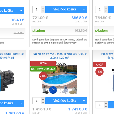
Vložiť do košíka
 do košíka
721.00 €
886.80 €
764.80 €
38.40 €
bez DPH
Cena s DPH
bez DPH
Cena s DPH
skladom
933.50 €
skladom
40.50 €
Nová generácia čerpadiel BADU Prime, určená pre
Nová generácia č
vodu.
bazény do 50m3 aj pre slanú úpravu vody
bazény so slanou
eck Badu PRIME 20
Bazén do zeme - sada Trend 700 ''7,00 x
Piesková 
n 20 m3/hod
3,00 x 1,20 m''
čerp
AKCIA
AKCIA
DOPRAVA ZDARMA
-5%
-30%
Vložiť do košíka
 do košíka
1 416.10 €
1 741.80 €
1 061.00 €
bez DPH
Cena s DPH