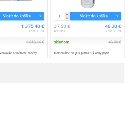
Vložiť do košíka
Vložiť do košíka
€
1 375.40 €
37.50 €
46.20 €
Cena s DPH
bez DPH
Cena s DPH
1 618.10 €
skladom
48.60 €
e vonkajšie a vnútorné bazény.
Momentálne nie je k produktu žiadny popis.