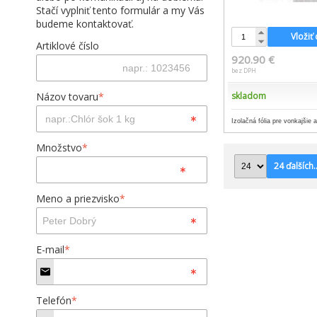
Stačí vyplniť tento formulár a my Vás
budeme kontaktovať.
Vložiť
Artiklové číslo
920.90 €
bez DPH
Názov tovaru
*
skladom
Izolačná fólia pre vonkajšie 
Množstvo
*
24 ďalších..
Meno a priezvisko
*
E-mail
*
Telefón
*