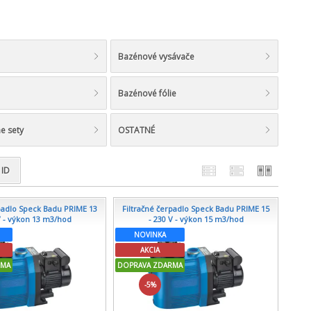
Bazénové vysávače
Bazénové fólie
e sety
OSTATNÉ
ID
rpadlo Speck Badu PRIME 13
Filtračné čerpadlo Speck Badu PRIME 15
V - výkon 13 m3/hod
- 230 V - výkon 15 m3/hod
NOVINKA
AKCIA
RMA
DOPRAVA ZDARMA
-5%