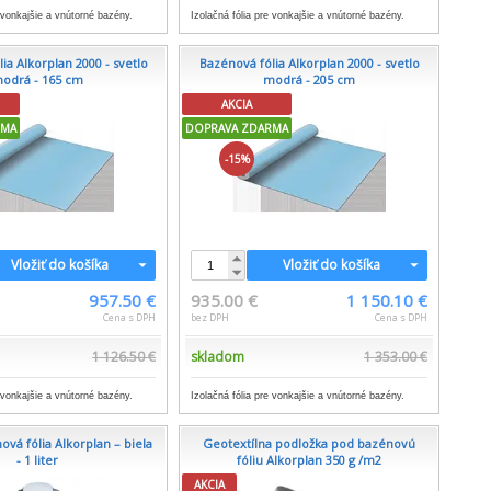
e vonkajšie a vnútorné bazény.
Izolačná fólia pre vonkajšie a vnútorné bazény.
ia Alkorplan 2000 - svetlo
Bazénová fólia Alkorplan 2000 - svetlo
odrá - 165 cm
modrá - 205 cm
AKCIA
RMA
DOPRAVA ZDARMA
-15%
Vložiť do košíka
Vložiť do košíka
957.50 €
935.00 €
1 150.10 €
Cena s DPH
bez DPH
Cena s DPH
1 126.50 €
skladom
1 353.00 €
e vonkajšie a vnútorné bazény.
Izolačná fólia pre vonkajšie a vnútorné bazény.
vá fólia Alkorplan – biela
Geotextílna podložka pod bazénovú
- 1 liter
fóliu Alkorplan 350 g /m2
AKCIA