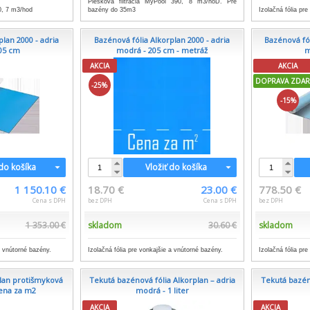
Piesková filtrácia MyPool 390, 8 m3/hoD. Pre
0, 7 m3/hod
Izolačná fólia pr
bazény do 35m3
lan 2000 - adria
Bazénová fólia Alkorplan 2000 - adria
Bazénová fól
05 cm
modrá - 205 cm - metráž
m
AKCIA
AKCIA
DOPRAVA ZDA
-25%
-15%
 do košíka
Vložiť do košíka
1 150.10 €
18.70 €
23.00 €
778.50 €
Cena s DPH
bez DPH
Cena s DPH
bez DPH
1 353.00 €
skladom
30.60 €
skladom
a vnútorné bazény.
Izolačná fólia pre vonkajšie a vnútorné bazény.
Izolačná fólia pr
plan protišmyková
Tekutá bazénová fólia Alkorplan – adria
Tekutá bazéno
ena za m2
modrá - 1 liter
AKCIA
AKCIA