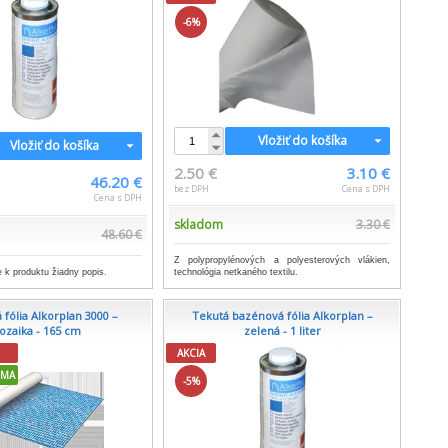
-6%
Vložiť do košíka
Vložiť do košíka
2.50 €
3.10 €
46.20 €
bez DPH
Cena s DPH
Cena s DPH
skladom
3.30 €
48.60 €
Z polypropylénových a polyesterových vlákien,
 k produktu žiadny popis.
technológia netkaného textilu.
fólia Alkorplan 3000 –
Tekutá bazénová fólia Alkorplan –
zaika - 165 cm
zelená - 1 liter
AKCIA
RMA
-5%