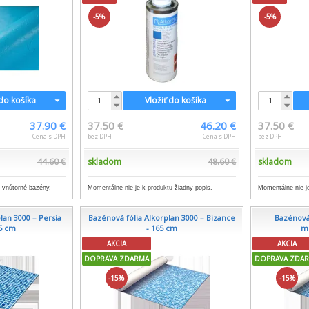
-5%
-5%
 do košíka
Vložiť do košíka
37.90 €
37.50 €
46.20 €
37.50 €
Cena s DPH
bez DPH
Cena s DPH
bez DPH
44.60 €
skladom
48.60 €
skladom
a vnútorné bazény.
Momentálne nie je k produktu žiadny popis.
Momentálne nie je
lan 3000 – Persia
Bazénová fólia Alkorplan 3000 – Bizance
Bazénová 
65 cm
- 165 cm
mo
AKCIA
AKCIA
DOPRAVA ZDARMA
DOPRAVA ZDA
-15%
-15%