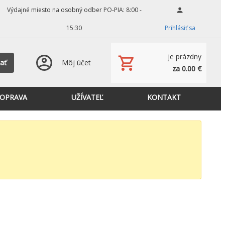
Výdajné miesto na osobný odber PO-PIA: 8:00 -
15:30
Prihlásiť sa
je prázdny
ať
Môj účet
za 0.00 €
OPRAVA
UŽÍVATEĽ
KONTAKT