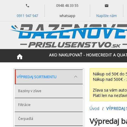
0948 48 33 55
0911 947 947
whatsapp
Napíšte nám
AKO NAKUPOVAŤ - HOMECREDIT A QUA
Nákup od 50€ do 5
VÝPREDAJ SORTIMENTU
Nákup nad 500€ - 
Zľava sa vám auto
Bazény v zľave
Platí len na nezľav
Filtrácie
Úvod
/
VÝPREDAJ
Výpredaj b
Čerpadlá