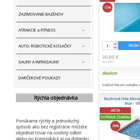
-15%
ZAZIMOVANIE BAZÉNOV
ATRAKCIE a FITNESS
Vložiť
AUTO. ROBOTICKÉ KOSAČKY
30.80 €
SAUNY A INFRASAUNY
bez DPH
skladom
DARČEKOVÉ POUKAZY
Izolačná fólia pre vonkajšie 
Rýchla objednávka
Bazénová fólia Alkorp
Blue - 1
AKCIA
DOPRAVA ZDARMA
Ponúkame rýchly a jednoduchý
spôsob ako bez registrácie môžete
-30%
objednať tovar na osobný odber
alebo po komunikácii aj na dobierku.