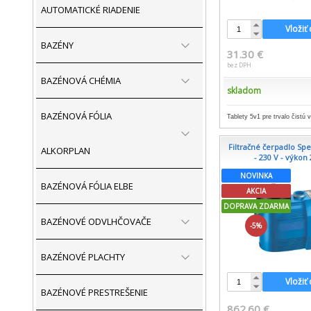
AUTOMATICKÉ RIADENIE
Vložiť
BAZÉNY
31.30 €
bez DPH
BAZÉNOVÁ CHÉMIA
skladom
BAZÉNOVÁ FÓLIA
Tablety 5v1 pre trvalo čistú 
Filtračné čerpadlo Sp
ALKORPLAN
- 230 V - výko
NOVINKA
BAZÉNOVÁ FÓLIA ELBE
AKCIA
DOPRAVA ZDARMA
BAZÉNOVÉ ODVLHČOVAČE
-5%
BAZÉNOVÉ PLACHTY
Vložiť
BAZÉNOVÉ PRESTREŠENIE
862.60 €