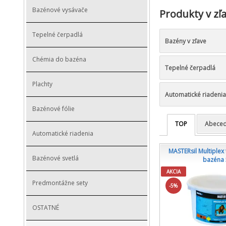
Bazénové vysávače
Produkty v zľ
Tepelné čerpadlá
Bazény v zľave
Chémia do bazéna
Tepelné čerpadlá
Plachty
Automatické riadenia
Bazénové fólie
TOP
Abece
Automatické riadenia
MASTERsil Multiplex
Bazénové svetlá
bazéna 
AKCIA
Predmontážne sety
-5%
OSTATNÉ