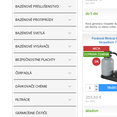
bez DPH
BAZÉNOVÉ PRÍSLUŠENSTVO
do 5 dní
BAZÉNOVÉ PROTIPRÚDY
Nová generácia čerpadiel B
pre bazény so slanou vodou
BAZÉNOVÉ SVETLÁ
Piesková filtrácia 
čerpadlom 7
BAZÉNOVÉ VYSÁVAČE
AKCIA
DOPRAVA ZDARMA
BEZPEČNOSTNE PLACHTY
-5%
ČERPADLÁ
DÁVKOVAČE CHÉMIE
Vložiť
255.30 €
FILTRÁCIE
bez DPH
skladom
GERMICÍDNE ČISTIČE