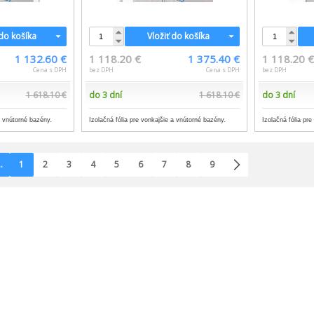
 do košíka
Vložiť do košíka
1 132.60 €
1 118.20 €
1 375.40 €
1 118.20 
Cena s DPH
bez DPH
Cena s DPH
bez DPH
1 618.10 €
do 3 dní
1 618.10 €
do 3 dní
a vnútorné bazény.
Izolačná fólia pre vonkajšie a vnútorné bazény.
Izolačná fólia pr
.
1
2
3
4
5
6
7
8
9