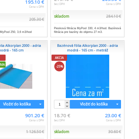
195.10 €
bez DPH
Cena s DPH
Cena s DPH
skladom
284.10 €
205.30 €
Piesková filtrácia MyPool 330, 4 m3/hod. Bazénová
filtrácia pre bazény do objemu 27 m3.
a MyPool 250, 3,6 m3/hod
ia Alkorplan 2000 - adria
Bazénová fólia Alkorplan 2000 - adria
odrá - 165 cm
modrá - 165 cm - metráž
AKCIA
RMA
-25%
Vložiť do košíka
Vložiť do košíka
901.20 €
18.70 €
23.00 €
Cena s DPH
bez DPH
Cena s DPH
1 126.50 €
skladom
30.60 €