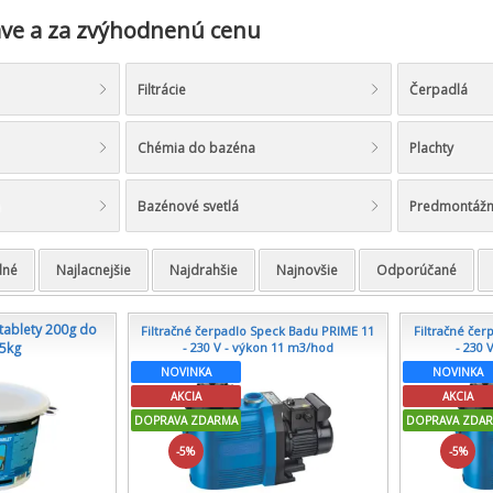
ave a za zvýhodnenú cenu
Filtrácie
Čerpadlá
Chémia do bazéna
Plachty
Bazénové svetlá
Predmontážn
dné
Najlacnejšie
Najdrahšie
Najnovšie
Odporúčané
 tablety 200g do
Filtračné čerpadlo Speck Badu PRIME 11
Filtračné če
5kg
- 230 V - výkon 11 m3/hod
- 230 
NOVINKA
NOVINKA
AKCIA
AKCIA
DOPRAVA ZDARMA
DOPRAVA ZDA
-5%
-5%