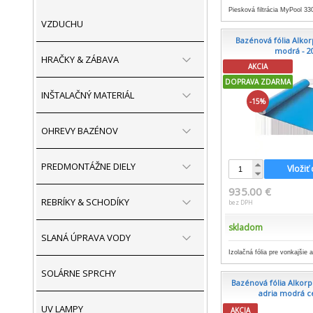
Piesková filtrácia MyPool 33
VZDUCHU
Bazénová fólia Alkorp
modrá - 2
HRAČKY & ZÁBAVA
AKCIA
DOPRAVA ZDARMA
INŠTALAČNÝ MATERIÁL
-15%
OHREVY BAZÉNOV
PREDMONTÁŽNE DIELY
Vložiť
935.00 €
REBRÍKY & SCHODÍKY
bez DPH
skladom
SLANÁ ÚPRAVA VODY
Izolačná fólia pre vonkajšie 
SOLÁRNE SPRCHY
Bazénová fólia Alkor
adria modrá c
UV LAMPY
AKCIA