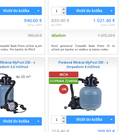
Vložiť do košíka
Vložiť do košíka
940.60 €
830.40 €
1 021.40 €
Cena s DPH
bez DPH
Cena s DPH
990.20 €
skladom
1 075.20 €
erpadiel Badu Prime určená aj pre
Nová generácia! Čerpadlá Badu Prime 15 sú
 vodou. Pre bazény do 65m3
určené pre bazény so sladkou aj slanou vodou
filtrácia MyPool 250 - s
Piesková filtrácia MyPool 330 - s
adlom 3,6 m3/hod
čerpadlom 4 m3/hod
AKCIA
DOPRAVA ZDARMA
-5%
Vložiť do košíka
Vložiť do košíka
219.40 €
269.90 €