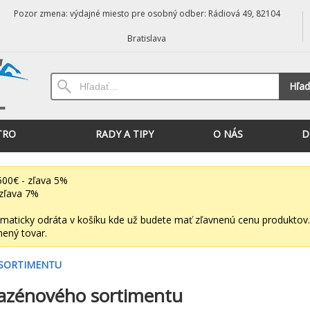
Pozor zmena: výdajné miesto pre osobný odber: Rádiová 49, 82104
Bratislava
Hľad
TRO
RADY A TIPY
O NÁS
D
00€ - zľava 5%
zľava 7%
maticky odráta v košíku kde už budete mať zľavnenú cenu produktov.
nený tovar.
 SORTIMENTU
azénového sortimentu