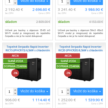
Vložiť do košíka
Vložiť do košíka
2 192.40 €
2 696.60 €
3 241.40 €
3 986.90 €
bez DPH
Cena s DPH
bez DPH
Cena s DPH
skladom
2 809.00 €
skladom
4 153.00 €
Určené pre bazény s objemom 35-65 m3
Určené pre bazény s objemom 50m3 -95m3
WI-FI modul je integrovaný do tepelného
WI-FI modul je integrovaný do tepelného
čerpadla a nie je ho nutné dokupovať.
čerpadla a nie je ho nutné dokupovať.
Tepelné čerpadlo Rapid Inverter
Tepelné čerpadlo Rapid Inverter
RIC15 (IPHCR15) 6,5kW s chladením
RIC20 (IPHCR20) 8,5kW s chladením
AKCIA
AKCIA
SLANÁ VODA
SLANÁ VODA
DOPRAVA ZDARMA
DOPRAVA ZDARMA
-5%
-5%
Vložiť do košíka
Vložiť do košíka
906.00 €
1 114.40 €
1 252.00 €
1 539.90 €
bez DPH
Cena s DPH
bez DPH
Cena s DPH