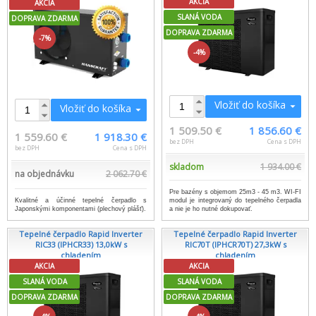
AKCIA
AKCIA
SLANÁ VODA
DOPRAVA ZDARMA
DOPRAVA ZDARMA
-7%
-4%
Vložiť do košíka
Vložiť do košíka
1 509.50 €
1 856.60 €
1 559.60 €
1 918.30 €
bez DPH
Cena s DPH
bez DPH
Cena s DPH
skladom
1 934.00 €
na objednávku
2 062.70 €
Pre bazény s objemom 25m3 - 45 m3. WI-FI
Kvalitné a účinné tepelné čerpadlo s
modul je integrovaný do tepelného čerpadla
Japonskými komponentami (plechový plášť).
a nie je ho nutné dokupovať.
Tepelné čerpadlo Rapid Inverter
Tepelné čerpadlo Rapid Inverter
RIC33 (IPHCR33) 13,0kW s
RIC70T (IPHCR70T) 27,3kW s
chladením
chladením
AKCIA
AKCIA
SLANÁ VODA
SLANÁ VODA
DOPRAVA ZDARMA
DOPRAVA ZDARMA