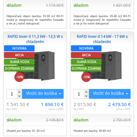
skladom
1 173.00 €
skladom
1 621.00 €
Odporúčaný objem bazénu: 15-30 m3 WI-FI
Odporúčaný objem bazénu: 20-40 m3 WI-FI
modul je integrovaný do tepelného čerpadla
modul je integrovaný do tepelného čerpadla
a nie je j nutné dokupovať.
a nie je ho nutné dokupovať.
RAPID Inver-X 11,3 kW - 13,5 W s
RAPID Inver-X 14 kW - 17 kW s
chladením
chladením
NOVINKA
NOVINKA
AKCIA
AKCIA
SLANÁ VODA
SLANÁ VODA
DOPRAVA ZDARMA
DOPRAVA ZDARMA
-10%
-10%
Vložiť do košíka
Vložiť do košíka
1 541.50 €
1 896.10 €
2 015.90 €
2 479.50 €
bez DPH
Cena s DPH
bez DPH
Cena s DPH
skladom
2 106.80 €
skladom
2 755.00 €
Vhodné pre bazény 25 -50 m3
Vhodné pre bazény 30-60 m3