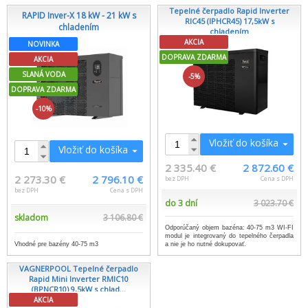
Tepelné čerpadlo Rapid Inverter
RAPID Inver-X 18 kW - 21 kW s
RIC45 (IPHCR45) 17,5kW s
chladením
chladením
AKCIA
NOVINKA
DOPRAVA ZDARMA
AKCIA
SLANÁ VODA
-5%
DOPRAVA ZDARMA
-10%
Vložiť do košíka
Vložiť do košíka
2 335.40 €
2 872.60 €
2 273.30 €
2 796.10 €
bez DPH
Cena s DPH
bez DPH
Cena s DPH
do 3 dní
3 023.70 €
skladom
3 106.80 €
Odporúčaný objem bazéna: 40-75 m3 WI-FI
modul je integrovaný do tepelného čerpadla
Vhodné pre bazény 40-75 m3
a nie je ho nutné dokupovať.
VAGNERPOOL Tepelné čerpadlo
Rapid Mini Inverter RMIC10
(BPNCR10) 9,5kW s chlad...
AKCIA