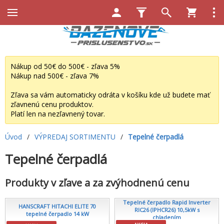
Nákup od 50€ do 500€ - zľava 5%
Nákup nad 500€ - zľava 7%
Zľava sa vám automaticky odráta v košíku kde už budete mať
zľavnenú cenu produktov.
Platí len na nezľavnený tovar.
Úvod
/
VÝPREDAJ SORTIMENTU
/
Tepelné čerpadlá
Tepelné čerpadlá
Produkty v zľave a za zvýhodnenú cenu
Tepelné čerpadlo Rapid Inverter
HANSCRAFT HITACHI ELITE 70
RIC26 (IPHCR26) 10,5kW s
tepelné čerpadlo 14 kW
chladením