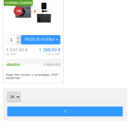
DOPRAVA ZDARMA
-5%
Vložiť do košíka
1 047.40 €
1 288.30 €
bez DPH
Cena s DPH
skladom
1 356.10 €
Rapid Mini Inverter s technológiou STEP -
INVERTER
1