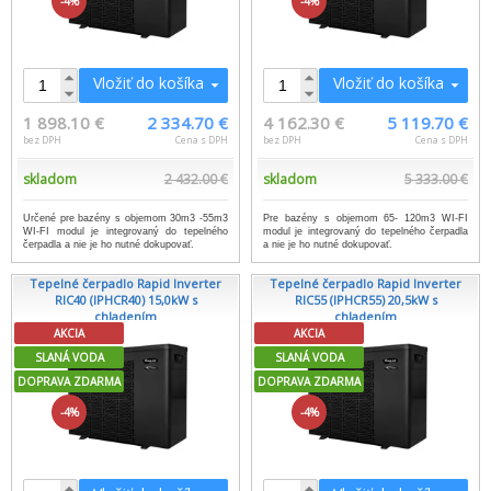
-4%
-4%
Vložiť do košíka
Vložiť do košíka
1 898.10 €
2 334.70 €
4 162.30 €
5 119.70 €
bez DPH
Cena s DPH
bez DPH
Cena s DPH
skladom
2 432.00 €
skladom
5 333.00 €
Určené pre bazény s objemom 30m3 -55m3
Pre bazény s objemom 65- 120m3 WI-FI
WI-FI modul je integrovaný do tepelného
modul je integrovaný do tepelného čerpadla
čerpadla a nie je ho nutné dokupovať.
a nie je ho nutné dokupovať.
Tepelné čerpadlo Rapid Inverter
Tepelné čerpadlo Rapid Inverter
RIC40 (IPHCR40) 15,0kW s
RIC55 (IPHCR55) 20,5kW s
chladením
chladením
AKCIA
AKCIA
SLANÁ VODA
SLANÁ VODA
DOPRAVA ZDARMA
DOPRAVA ZDARMA
-4%
-4%