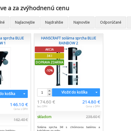
ave a za zvýhodnenú cenu
dné
Najlacnejšie
Najdrahšie
Najnovšie
Odporúčané
a sprcha BLUE
HANSCRAFT solárna sprcha BLUE
W 1
RAINBOW 2
AKCIA
34 l
DOPRAVA ZDARMA
-10%
Vložiť do košíka
 do košíka
174.60 €
214.80 €
146.10 €
bez DPH
Cena s DPH
Cena s DPH
skladom
238.60 €
162.40 €
Solárna sprcha 34l s chrómovou batériou a
vou batériou.
kohútikom na nohy.