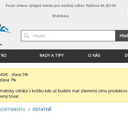
Pozor zmena: výdajné miesto pre osobný odber: Rádiová 49, 82104
Bratislava
Hľad
TRO
RADY A TIPY
O NÁS
D
00€ - zľava 5%
zľava 7%
maticky odráta v košíku kde už budete mať zľavnenú cenu produktov.
nený tovar.
 SORTIMENTU
/
OSTATNÉ