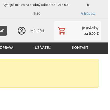
Výdajné miesto na osobný odber PO-PIA: 8:00 -
15:30
Prihlásiť sa
je prázdny
ať
Môj účet
za 0.00 €
OPRAVA
UŽÍVATEĽ
KONTAKT