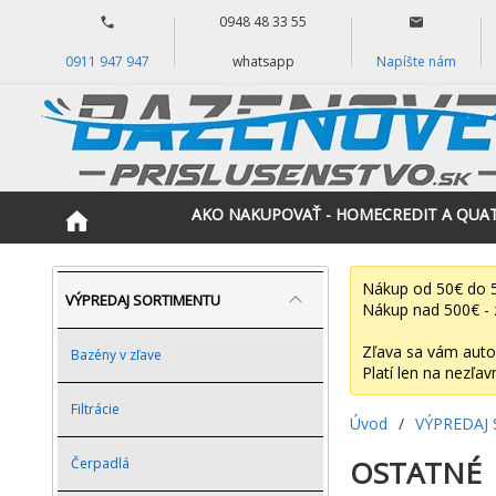
0948 48 33 55
0911 947 947
whatsapp
Napíšte nám
AKO NAKUPOVAŤ - HOMECREDIT A QUA
Nákup od 50€ do 5
VÝPREDAJ SORTIMENTU
Nákup nad 500€ - 
Zľava sa vám auto
Bazény v zľave
Platí len na nezľav
Filtrácie
Úvod
/
VÝPREDAJ
OSTATNÉ
Čerpadlá