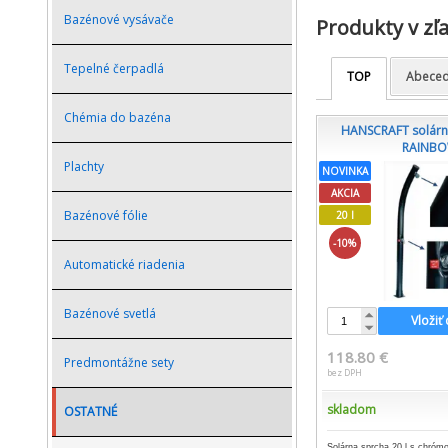
Bazénové vysávače
Produkty v zľ
Tepelné čerpadlá
TOP
Abece
Chémia do bazéna
HANSCRAFT solárn
RAINBO
Plachty
NOVINKA
AKCIA
Bazénové fólie
20 l
-10%
Automatické riadenia
Bazénové svetlá
Vložiť
118.80 €
Predmontážne sety
bez DPH
skladom
OSTATNÉ
Solárna sprcha 20 l s chrómo