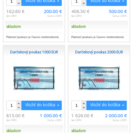
Vložiť do košíka
Vložiť do košíka
162.60 €
200.00 €
406.50 €
500.00 €
bez DPH
Cena s DPH
bez DPH
Cena s DPH
skladom
skladom
Platnosť poukazu je časovo neobmedzená.
Platnosť poukazu je časovo neobmedzená.
Darčekový poukaz 1000 EUR
Darčekový poukaz 2000 EUR
Vložiť do košíka
Vložiť do košíka
813.00 €
1 000.00 €
1 626.00 €
2 000.00 €
bez DPH
Cena s DPH
bez DPH
Cena s DPH
skladom
skladom