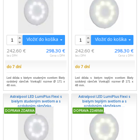
Vložiť do košíka
Vložiť do košíka
242.60 €
298.30 €
242.60 €
298.30 €
bez DPH
Cena s DPH
bez DPH
Cena s DPH
do 7 dní
do 7 dní
Led dióda s bielym studeným svetlom Biely
Led dióda s bielym teplým svetlom Biely
ozdobný rámček Vonkajší rozmer Ø 171 x
ozdobný rámček Vonkajší rozmer Ø 171 x
48 mm.
48 mm.
Astralpool LED LumiPlus Flexi s
Astralpool LED LumiPlus Flexi s
bielym studeným svetlom a s
bielym teplým svetlom a s
ozdobným rámčeko...
ozdobným rámčekom ...
DOPRAVA ZDARMA
DOPRAVA ZDARMA