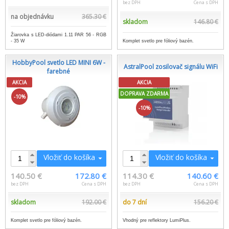
bez DPH
Cena s DPH
na objednávku
365.30 €
skladom
146.80 €
Žiarovka s LED-diódami 1.11 PAR 56 - RGB
Komplet svetlo pre fóliový bazén.
- 35 W
HobbyPool svetlo LED MINI 6W -
AstralPool zosilovač signálu WiFi
farebné
AKCIA
AKCIA
DOPRAVA ZDARMA
-10%
-10%
Vložiť do košíka
Vložiť do košíka
140.50 €
172.80 €
114.30 €
140.60 €
bez DPH
Cena s DPH
bez DPH
Cena s DPH
skladom
192.00 €
do 7 dní
156.20 €
Komplet svetlo pre fóliový bazén.
Vhodný pre reflektory LumiPlus.