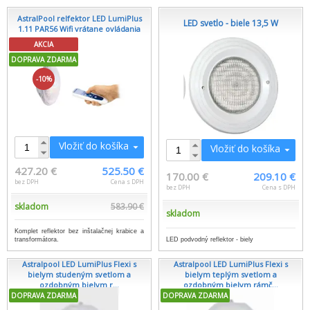
AstralPool relfektor LED LumiPlus
LED svetlo - biele 13,5 W
1.11 PAR56 Wifi vrátane ovládania
AKCIA
DOPRAVA ZDARMA
-10%
Vložiť do košíka
Vložiť do košíka
427.20 €
525.50 €
170.00 €
209.10 €
bez DPH
Cena s DPH
bez DPH
Cena s DPH
skladom
583.90 €
skladom
Komplet reflektor bez inštalačnej krabice a
transformátora.
LED podvodný reflektor - biely
Astralpool LED LumiPlus Flexi s
Astralpool LED LumiPlus Flexi s
bielym studeným svetlom a
bielym teplým svetlom a
ozdobným bielym r...
ozdobným bielym rámč...
DOPRAVA ZDARMA
DOPRAVA ZDARMA