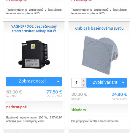
Transformátor je umiestnený v špeciálnom
Transformátor je umiestnený v špeciálnom
termo-odolnom plaste IP65.
termo-odolnom plaste IP65.
VAGNERPOOL bezpečnostný
Krabica k bazénovému svetlu
transformátor zaliaty 100 W
Zobraziť detail
Zvoliť variant
63.00 €
77.50 €
20.20 €
24.80 €
bez DPH
Cena s DPH
bez DPH
Cena s DPH
nedostupné
skladom
Bazénový transformátor 100 W, 230V/12V
ochrana proti striekajúcej vode.
Pre prepojenie svetla a transformátora.