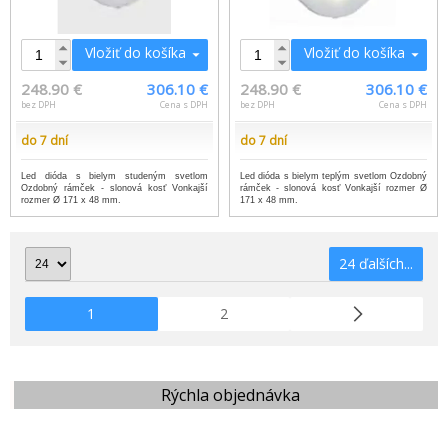
Vložiť do košíka
Vložiť do košíka
248.90 €
306.10 €
248.90 €
306.10 €
bez DPH
Cena s DPH
bez DPH
Cena s DPH
do 7 dní
do 7 dní
Led dióda s bielym studeným svetlom
Led dióda s bielym teplým svetlom Ozdobný
Ozdobný rámček - slonová kosť Vonkajší
rámček - slonová kosť Vonkajší rozmer Ø
rozmer Ø 171 x 48 mm.
171 x 48 mm.
24 ďalších...
1
2
Rýchla objednávka