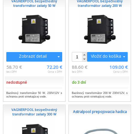
VAGNERPOOL bezpečnostný
VAGNERPOOL bezpečnostný
transformátor zaliaty 50 W
transformátor zaliaty 200 W
Zobraziť detail
Vložiť do košíka
58.70 €
72.20 €
88.60 €
109.00 €
bez DPH
Cena s DPH
bez DPH
Cena s DPH
nedostupné
do 3 dní
Bazénový transformátor 50 W, 230V/12V s
Bazénový transformátor 200 W 230V/12V, s
ochranou proti striekajúcej vode.
ochranou proti striekajúcej vode.
VAGNERPOOL bezpečnostný
Astralpool prepojovacia hadica
transformátor zaliaty 300 W