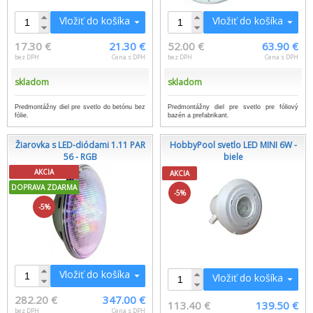
Vložiť do košíka
Vložiť do košíka
17.30 €
21.30 €
52.00 €
63.90 €
bez DPH
Cena s DPH
bez DPH
Cena s DPH
skladom
skladom
Predmontážny diel pre svetlo do betónu bez
Predmontážny diel pre svetlo pre fóliový
fólie.
bazén a prefabrikant.
Žiarovka s LED-diódami 1.11 PAR
HobbyPool svetlo LED MINI 6W -
56 - RGB
biele
AKCIA
AKCIA
DOPRAVA ZDARMA
-5%
-5%
Vložiť do košíka
Vložiť do košíka
282.20 €
347.00 €
113.40 €
139.50 €
bez DPH
Cena s DPH