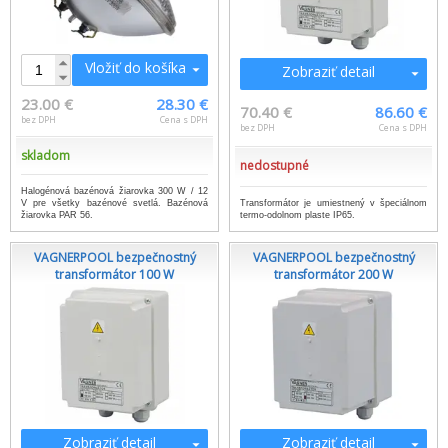
Vložiť do košíka
Zobraziť detail
23.00 €
28.30 €
70.40 €
86.60 €
bez DPH
Cena s DPH
bez DPH
Cena s DPH
skladom
nedostupné
Halogénová bazénová žiarovka 300 W / 12
V pre všetky bazénové svetlá. Bazénová
Transformátor je umiestnený v špeciálnom
žiarovka PAR 56.
termo-odolnom plaste IP65.
VAGNERPOOL bezpečnostný
VAGNERPOOL bezpečnostný
transformátor 100 W
transformátor 200 W
Zobraziť detail
Zobraziť detail