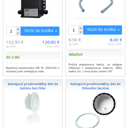
Vložiť do košíka
Vložiť do košíka
6.50 €
8.00 €
102.90 €
126.60 €
bez DPH
Cena s DPH
bez DPH
Cena s DPH
skladom
do 3 dní
Pružná prepojovacia hadica, na spájanie
Bazénový transformátor 300 W, 230V/12V, s
reflektora s prepojovacou krabicou, dĺžka
ochranou proti striekajúcej vode.
hadice 1m, s koncovými závitmi 3/4"
Astralpool predmontážny diel do
Astralpool predmontážny diel do
betónu bez fólie
fóliového bazéna