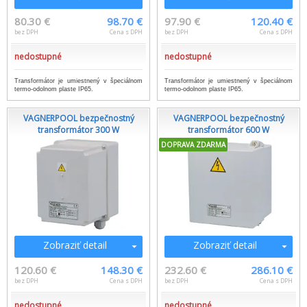
80.30 €
98.70 €
97.90 €
120.40 €
bez DPH
Cena s DPH
bez DPH
Cena s DPH
nedostupné
nedostupné
Transformátor je umiestnený v špeciálnom
Transformátor je umiestnený v špeciálnom
termo-odolnom plaste IP65.
termo-odolnom plaste IP65.
VAGNERPOOL bezpečnostný
VAGNERPOOL bezpečnostný
transformátor 300 W
transformátor 600 W
DOPRAVA ZDARMA
Zobraziť detail
Zobraziť detail
120.60 €
148.30 €
232.60 €
286.10 €
bez DPH
Cena s DPH
bez DPH
Cena s DPH
nedostupné
nedostupné