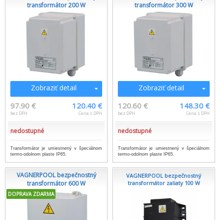
transformátor 200 W
transformátor 300 W
Zobraziť detail
Zobraziť detail
97.90 €
120.40 €
120.60 €
148.30 €
bez DPH
Cena s DPH
bez DPH
Cena s DPH
nedostupné
nedostupné
Transformátor je umiestnený v špeciálnom
Transformátor je umiestnený v špeciálnom
termo-odolnom plaste IP65.
termo-odolnom plaste IP65.
VAGNERPOOL bezpečnostný
VAGNERPOOL bezpečnostný
transformátor 600 W
transformátor zaliaty 100 W
DOPRAVA ZDARMA