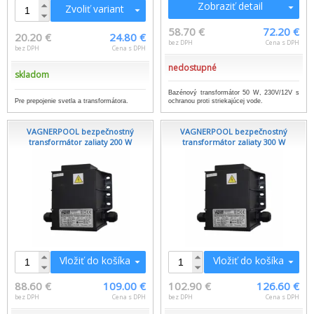
Zobraziť detail
Zvoliť variant
58.70 €
72.20 €
20.20 €
24.80 €
bez DPH
Cena s DPH
bez DPH
Cena s DPH
nedostupné
skladom
Bazénový transformátor 50 W, 230V/12V s
Pre prepojenie svetla a transformátora.
ochranou proti striekajúcej vode.
VAGNERPOOL bezpečnostný
VAGNERPOOL bezpečnostný
transformátor zaliaty 200 W
transformátor zaliaty 300 W
Vložiť do košíka
Vložiť do košíka
88.60 €
109.00 €
102.90 €
126.60 €
bez DPH
Cena s DPH
bez DPH
Cena s DPH