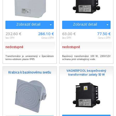
Zobraziť detail
Zobraziť detail
232.60 €
286.10 €
63.00 €
77.50 €
bez DPH
Cena s DPH
bez DPH
Cena s DPH
nedostupné
nedostupné
Transformátor je umiestnený v špeciálnom
Bazénový transformátor 100 W, 230V/12V
termo-odolnom plaste IP65.
ochrana proti striekajúcej vode.
VAGNERPOOL bezpečnostný
Krabica k bazénovému svetlu
transformátor zaliaty 50 W