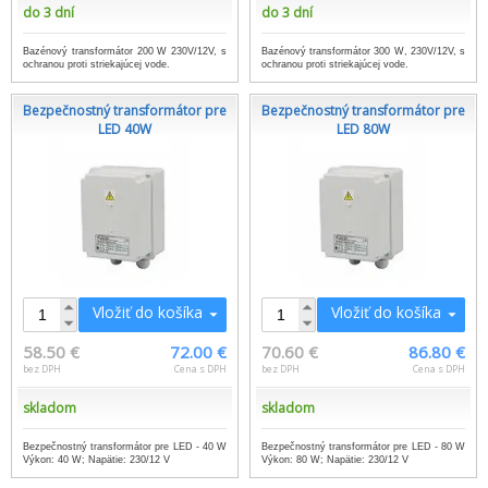
do 3 dní
do 3 dní
Bazénový transformátor 200 W 230V/12V, s
Bazénový transformátor 300 W, 230V/12V, s
ochranou proti striekajúcej vode.
ochranou proti striekajúcej vode.
Bezpečnostný transformátor pre
Bezpečnostný transformátor pre
LED 40W
LED 80W
Vložiť do košíka
Vložiť do košíka
58.50 €
72.00 €
70.60 €
86.80 €
bez DPH
Cena s DPH
bez DPH
Cena s DPH
skladom
skladom
Bezpečnostný transformátor pre LED - 40 W
Bezpečnostný transformátor pre LED - 80 W
Výkon: 40 W; Napätie: 230/12 V
Výkon: 80 W; Napätie: 230/12 V