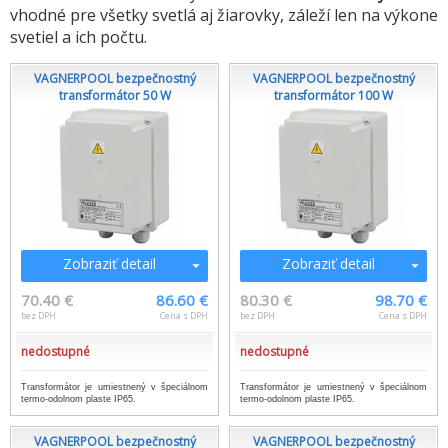
vhodné pre všetky svetlá aj žiarovky, záleží len na výkone
svetiel a ich počtu.
VAGNERPOOL bezpečnostný
VAGNERPOOL bezpečnostný
transformátor 50 W
transformátor 100 W
Zobraziť detail
Zobraziť detail
70.40 €
86.60 €
80.30 €
98.70 €
bez DPH
Cena s DPH
bez DPH
Cena s DPH
nedostupné
nedostupné
Transformátor je umiestnený v špeciálnom
Transformátor je umiestnený v špeciálnom
termo-odolnom plaste IP65.
termo-odolnom plaste IP65.
VAGNERPOOL bezpečnostný
VAGNERPOOL bezpečnostný