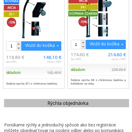
AKCIA
NOVINKA
34 l
AKCIA
DOPRAVA ZDARMA
20 l
-10%
-10%
Vložiť do košíka
Vložiť do košíka
174.60 €
214.80 €
118.80 €
146.10 €
bez DPH
Cena s DPH
bez DPH
Cena s DPH
skladom
238.60 €
skladom
162.40 €
Solárna sprcha 34l s chrómovou batériou a
Solárna sprcha 20 l s chrómovou batériou.
kohútikom na nohy.
Rýchla objednávka
Ponúkame rýchly a jednoduchý spôsob ako bez registrácie
môžete objednať tovar na osobný odber alebo po komunikácii