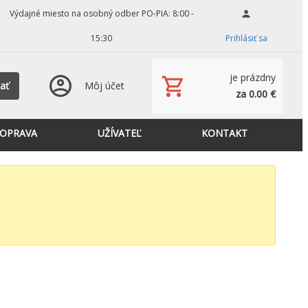
Výdajné miesto na osobný odber PO-PIA: 8:00 -
15:30
Prihlásiť sa
je prázdny
ať
Môj účet
za 0.00 €
OPRAVA
UŽÍVATEĽ
KONTAKT