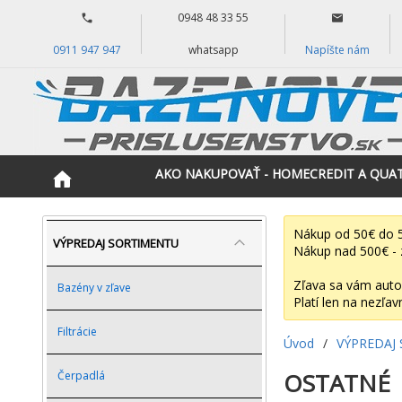
0948 48 33 55
0911 947 947
whatsapp
Napíšte nám
AKO NAKUPOVAŤ - HOMECREDIT A QUA
Nákup od 50€ do 5
VÝPREDAJ SORTIMENTU
Nákup nad 500€ - 
Zľava sa vám auto
Bazény v zľave
Platí len na nezľav
Filtrácie
Úvod
/
VÝPREDAJ
OSTATNÉ
Čerpadlá