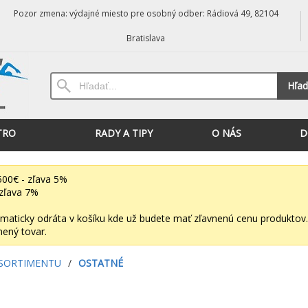
Pozor zmena: výdajné miesto pre osobný odber: Rádiová 49, 82104
Bratislava
Hľad
TRO
RADY A TIPY
O NÁS
D
00€ - zľava 5%
zľava 7%
maticky odráta v košíku kde už budete mať zľavnenú cenu produktov.
nený tovar.
 SORTIMENTU
/
OSTATNÉ