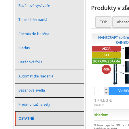
Bazénové vysávače
Produkty v zľ
Tepelné čerpadlá
TOP
Abece
Chémia do bazéna
HANSCRAFT solárn
RAINBO
Plachty
AKCIA
34 l
DOPRAVA ZDARMA
Bazénové fólie
-10%
Automatické riadenia
Bazénové svetlá
Vložiť
174.60 €
Predmontážne sety
bez DPH
skladom
OSTATNÉ
Solárna sprcha 34l s ch
kohútikom na nohy.