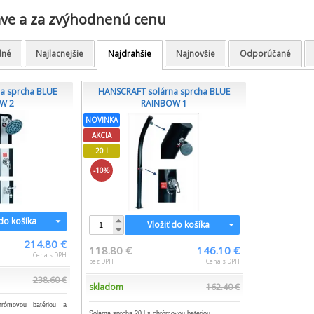
ave a za zvýhodnenú cenu
dné
Najlacnejšie
Najdrahšie
Najnovšie
Odporúčané
a sprcha BLUE
HANSCRAFT solárna sprcha BLUE
W 2
RAINBOW 1
NOVINKA
AKCIA
20 l
-10%
 do košíka
Vložiť do košíka
214.80 €
118.80 €
146.10 €
Cena s DPH
bez DPH
Cena s DPH
238.60 €
skladom
162.40 €
rómovou batériou a
Solárna sprcha 20 l s chrómovou batériou.