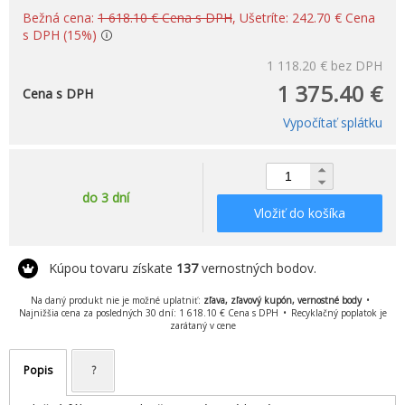
Bežná cena:
1 618.10 € Cena s DPH
, Ušetríte: 242.70 € Cena
s DPH (15%)
1 118.20 €
bez DPH
1 375.40 €
Cena s DPH
Vypočítať splátku
do 3 dní
Vložiť do košíka
Kúpou tovaru získate
137
vernostných bodov.
Na daný produkt nie je možné uplatniť:
zľava, zľavový kupón, vernostné body
Najnižšia cena za posledných 30 dní: 1 618.10 € Cena s DPH
Recyklačný poplatok je
zarátaný v cene
Popis
?