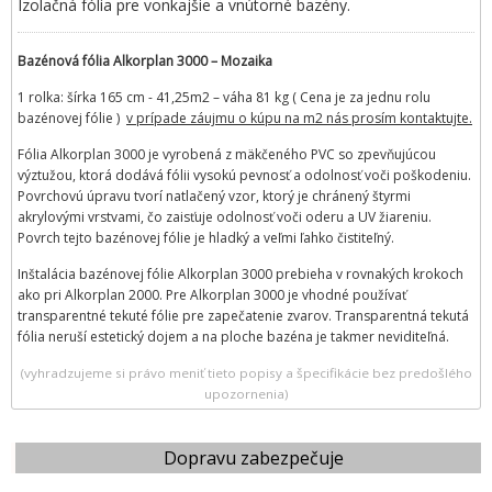
Izolačná fólia pre vonkajšie a vnútorné bazény.
Bazénová fólia Alkorplan 3000 – Mozaika
1 rolka: šírka 165 cm - 41,25m2 – váha 81 kg ( Cena je za jednu rolu
bazénovej fólie )
v prípade záujmu o kúpu na m2 nás prosím kontaktujte.
Fólia Alkorplan 3000 je vyrobená z mäkčeného PVC so zpevňujúcou
výztužou, ktorá dodává fólii vysokú pevnosť a odolnosť voči poškodeniu.
Povrchovú úpravu tvorí natlačený vzor, ktorý je chránený štyrmi
akrylovými vrstvami, čo zaisťuje odolnosť voči oderu a UV žiareniu.
Povrch tejto bazénovej fólie je hladký a veľmi ľahko čistiteľný.
Inštalácia bazénovej fólie Alkorplan 3000 prebieha v rovnakých krokoch
ako pri Alkorplan 2000. Pre Alkorplan 3000 je vhodné používať
transparentné tekuté fólie pre zapečatenie zvarov. Transparentná tekutá
fólia neruší estetický dojem a na ploche bazéna je takmer neviditeľná.
(vyhradzujeme si právo meniť tieto popisy a špecifikácie bez predošlého
upozornenia)
Dopravu zabezpečuje