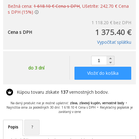
Bežná cena:
1 618.10 € Cena s DPH
, Ušetríte: 242.70 € Cena
s DPH (15%)
1 118.20 €
bez DPH
1 375.40 €
Cena s DPH
Vypočítať splátku
do 3 dní
Vložiť do košíka
Kúpou tovaru získate
137
vernostných bodov.
Na daný produkt nie je možné uplatniť:
zľava, zľavový kupón, vernostné body
Najnižšia cena za posledných 30 dní: 1 618.10 € Cena s DPH
Recyklačný poplatok je
zarátaný v cene
Popis
?