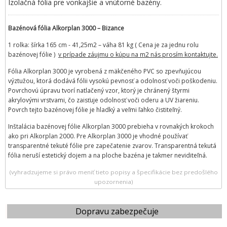
Izolačná fólia pre vonkajšie a vnútorné bazény.
Bazénová fólia Alkorplan 3000 – Bizance
1 rolka: šírka 165 cm - 41,25m2 – váha 81 kg ( Cena je za jednu rolu
bazénovej fólie )
v prípade záujmu o kúpu na m2 nás prosím kontaktujte.
Fólia Alkorplan 3000 je vyrobená z mäkčeného PVC so zpevňujúcou
výztužou, ktorá dodává fólii vysokú pevnosť a odolnosť voči poškodeniu.
Povrchovú úpravu tvorí natlačený vzor, ktorý je chránený štyrmi
akrylovými vrstvami, čo zaisťuje odolnosť voči oderu a UV žiareniu.
Povrch tejto bazénovej fólie je hladký a veľmi ľahko čistiteľný.
Inštalácia bazénovej fólie Alkorplan 3000 prebieha v rovnakých krokoch
ako pri Alkorplan 2000. Pre Alkorplan 3000 je vhodné používať
transparentné tekuté fólie pre zapečatenie zvarov. Transparentná tekutá
fólia neruší estetický dojem a na ploche bazéna je takmer neviditeľná.
(vyhradzujeme si právo meniť tieto popisy a špecifikácie bez predošlého
upozornenia)
Dopravu zabezpečuje