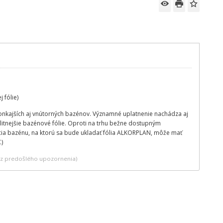
 fólie)
onkajších aj vnútorných bazénov. Významné uplatnenie nachádza aj
litnejšie bazénové fólie. Oproti na trhu bežne dostupným
ia bazénu, na ktorú sa bude ukladať fólia ALKORPLAN, môže mať
.)
bez predošlého upozornenia)