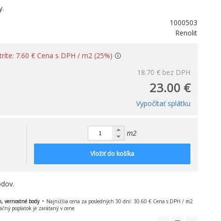
y.
1000503
Renolit
tríte: 7.60 € Cena s DPH / m2 (25%)
18.70 €
bez DPH
23.00 €
Vypočítať splátku
m2
Vložiť do košíka
dov.
n, vernostné body
Najnižšia cena za posledných 30 dní: 30.60 € Cena s DPH / m2
ačný poplatok je zarátaný v cene