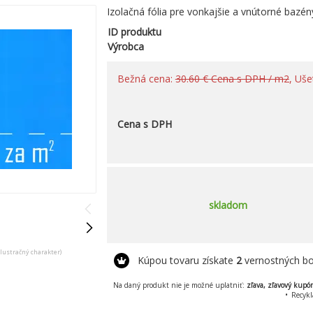
Izolačná fólia pre vonkajšie a vnútorné bazén
ID produktu
Výrobca
Bežná cena:
30.60 € Cena s DPH / m2
, Uše
Cena s DPH
skladom
ilustračný charakter)
Kúpou tovaru získate
2
vernostných bo
Na daný produkt nie je možné uplatniť:
zľava, zľavový kupó
Recykl