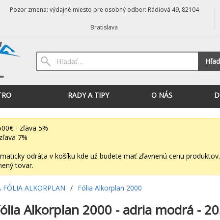
Pozor zmena: výdajné miesto pre osobný odber: Rádiová 49, 82104
Bratislava
Hľad
TRO
RADY A TIPY
O NÁS
D
00€ - zľava 5%
zľava 7%
maticky odráta v košíku kde už budete mať zľavnenú cenu produktov.
nený tovar.
 FÓLIA ALKORPLAN
/
Fólia Alkorplan 2000
ólia Alkorplan 2000 - adria modrá - 2