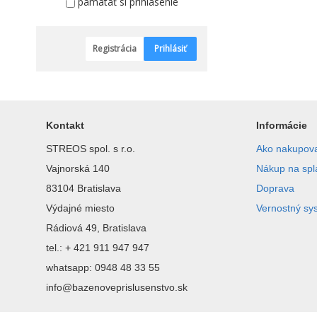
pamätať si prihlásenie
Registrácia
Prihlásiť
Kontakt
Informácie
STREOS spol. s r.o.
Ako nakupov
Vajnorská 140
Nákup na spl
83104 Bratislava
Doprava
Výdajné miesto
Vernostný sy
Rádiová 49, Bratislava
tel.: + 421 911 947 947
whatsapp: 0948 48 33 55
info@bazenoveprislusenstvo.sk