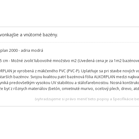
 vonkajšie a vnútorné bazény.
rplan 2000 - adria modrá
5 cm - Možné zvoliť ľubovoľné množstvo m2 (Uvedená cena je za 1m2 bazénovej
RPLAN je vyrobená z mäkčeného PVC (PVC-P). Uplatňuje sa pri stavbe nových v
starších bazénov. Svojou kvalitou patrí bazénová fólia ALKORPLAN medzi najkva
niká predovšetkým vysokou UV stabilitou a stálofarebnosťou. Nosná konštrukc
e byť z rôznych materiálov (betón, omietnuté murivo, oceľový plech, drevo, atď
(vyhradzujeme si právo meniť tieto popisy a špecifikácie 