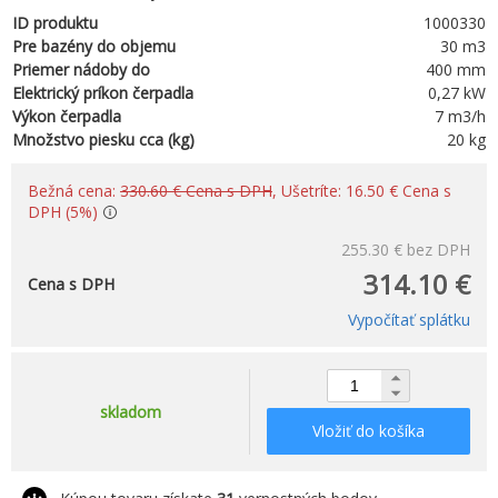
ID produktu
1000330
Pre bazény do objemu
30 m3
Priemer nádoby do
400 mm
Elektrický príkon čerpadla
0,27 kW
Výkon čerpadla
7 m3/h
Množstvo piesku cca (kg)
20 kg
Bežná cena:
330.60 € Cena s DPH
, Ušetríte: 16.50 € Cena s
DPH (5%)
255.30 €
bez DPH
314.10 €
Cena s DPH
Vypočítať splátku
skladom
Vložiť do košíka