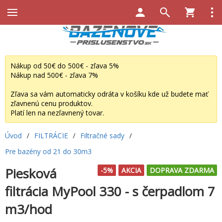
Nákup od 50€ do 500€ - zľava 5%
Nákup nad 500€ - zľava 7%
Zľava sa vám automaticky odráta v košíku kde už budete mať
zľavnenú cenu produktov.
Platí len na nezľavnený tovar.
Úvod
/
FILTRÁCIE
/
Filtračné sady
/
Pre bazény od 21 do 30m3
Piesková
-5%
AKCIA
DOPRAVA ZDARMA
filtrácia MyPool 330 - s čerpadlom 7
m3/hod