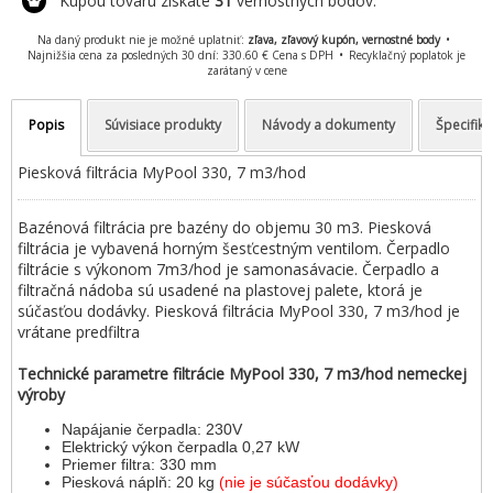
Kúpou tovaru získate
31
vernostných bodov.
Na daný produkt nie je možné uplatniť:
zľava, zľavový kupón, vernostné body
Najnižšia cena za posledných 30 dní: 330.60 € Cena s DPH
Recyklačný poplatok je
zarátaný v cene
Popis
Súvisiace produkty
Návody a dokumenty
Špecifiká
Piesková filtrácia MyPool 330, 7 m3/hod
Bazénová filtrácia pre bazény do objemu 30 m3. Piesková
filtrácia je vybavená horným šesťcestným ventilom. Čerpadlo
filtrácie s výkonom 7m3/hod je samonasávacie. Čerpadlo a
filtračná nádoba sú usadené na plastovej palete, ktorá je
súčasťou dodávky. Piesková filtrácia MyPool 330, 7 m3/hod je
vrátane predfiltra
Technické parametre filtrácie MyPool 330, 7 m3/hod nemeckej
výroby
Napájanie čerpadla: 230V
Elektrický výkon čerpadla 0,27 kW
Priemer filtra: 330 mm
Piesková náplň: 20 kg
(nie je súčasťou dodávky)