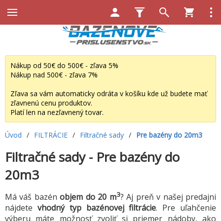
Nákup od 50€ do 500€ - zľava 5%
Nákup nad 500€ - zľava 7%
Zľava sa vám automaticky odráta v košíku kde už budete mať
zľavnenú cenu produktov.
Platí len na nezľavnený tovar.
Úvod
/
FILTRÁCIE
/
Filtračné sady
/
Pre bazény do 20m3
Filtračné sady - Pre bazény do
20m3
3
Má váš bazén
objem do 20 m
? Aj preň v našej predajni
nájdete
vhodný typ bazénovej filtrácie
. Pre uľahčenie
výberu máte možnosť zvoliť si priemer nádoby, ako