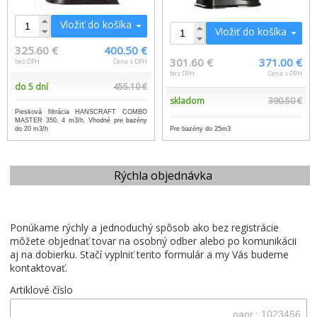
Vložiť do košíka
Vložiť do košíka
325.60 €
400.50 €
301.60 €
371.00 €
bez DPH
Cena s DPH
bez DPH
Cena s DPH
do 5 dní
455.10 €
skladom
390.50 €
Piesková filtrácia HANSCRAFT COMBO
MASTER 350, 4 m3/h. Vhodné pre bazény
Pre bazény do 25m3
do 20 m3/h
Rýchla objednávka
Ponúkame rýchly a jednoduchý spôsob ako bez registrácie
môžete objednať tovar na osobný odber alebo po komunikácii
aj na dobierku. Stačí vyplniť tento formulár a my Vás budeme
kontaktovať.
Artiklové číslo