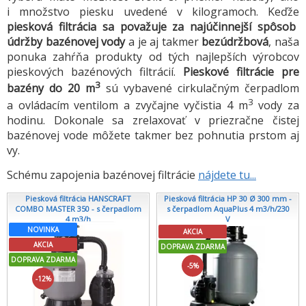
i množstvo piesku uvedené v kilogramoch. Keďže
piesková filtrácia sa považuje za najúčinnejší spôsob
údržby bazénovej vody
a je aj takmer
bezúdržbová
, naša
ponuka zahŕňa produkty od tých najlepších výrobcov
pieskových bazénových filtrácií.
Pieskové filtrácie pre
3
bazény do 20 m
sú vybavené cirkulačným čerpadlom
3
a ovládacím ventilom a zvyčajne vyčistia 4 m
vody za
hodinu. Dokonale sa zrelaxovať v priezračne čistej
bazénovej vode môžete takmer bez pohnutia prstom aj
vy.
Schému zapojenia bazénovej filtrácie
nájdete tu...
Piesková filtrácia HANSCRAFT
Piesková filtrácia HP 30 Ø 300 mm -
COMBO MASTER 350 - s čerpadlom
s čerpadlom AquaPlus 4 m3/h/230
4 m3/h
V
NOVINKA
AKCIA
AKCIA
DOPRAVA ZDARMA
DOPRAVA ZDARMA
-5%
-12%