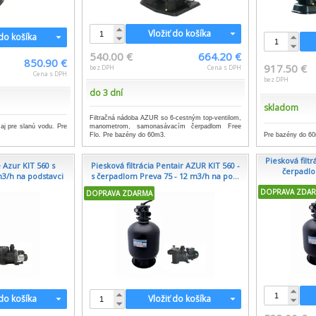
Vložiť do košíka
 do košíka
540.00 €
664.20 €
850.90 €
917.50 €
bez DPH
Cena s DPH
Cena s DPH
bez DPH
do 3 dní
skladom
Filtračná nádoba AZUR so 6-cestným top-ventilom,
j pre slanú vodu. Pre
manometrom, samonasávacím čerpadlom Free
Pre bazény do 6
Flo. Pre bazény do 60m3.
Piesková filt
 Azur KIT 560 s
Piesková filtrácia Pentair AZUR KIT 560 -
čerpadlo
3/h na podstavci
s čerpadlom Preva 75 - 12 m3/h na po...
DOPRAVA ZDA
DOPRAVA ZDARMA
 do košíka
Vložiť do košíka