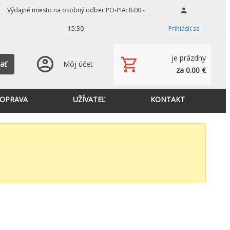
Výdajné miesto na osobný odber PO-PIA: 8:00 -
15:30
Prihlásiť sa
je prázdny
ať
Môj účet
za 0.00 €
OPRAVA
UŽÍVATEĽ
KONTAKT