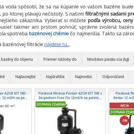
istá voda spôsobí, že sa na kúpanie vo vašom bazéne bude
, po ktorej plávajú nečistoty. S našimi
filtračnými sadami p
nejšieho zákazníka. Vyberať si môžete
podľa výrobcu, ceny
sieť takmer ani prstom pohnúť, správne zvolená bazénová 
bola spotreba
bazénovej chémie
čo najmenšia. Takto sa zárov
bazénovej filtrácie
nájdete tu...
e bazény do objemu
Priemer nádoby do
Množstvo piesku cca (kg)
dné
Najlacnejšie
Najdrahšie
Najnovšie
Odporúčané
air AZUR KIT 560 -
Piesková filtrácia Pentair AZUR KIT 560 s
Piesková fi
- 12 m3/h na pa...
čerpadlom Free Flo 12m3/h na palete...
Bettar 12 m3
DOPRAVA ZDARMA
AKCIA
DOPRAVA ZDA
-5%