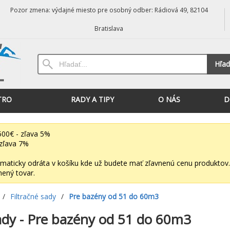
Pozor zmena: výdajné miesto pre osobný odber: Rádiová 49, 82104
Bratislava
Hľad
TRO
RADY A TIPY
O NÁS
D
00€ - zľava 5%
zľava 7%
maticky odráta v košíku kde už budete mať zľavnenú cenu produktov.
nený tovar.
/
Filtračné sady
/
Pre bazény od 51 do 60m3
sady - Pre bazény od 51 do 60m3