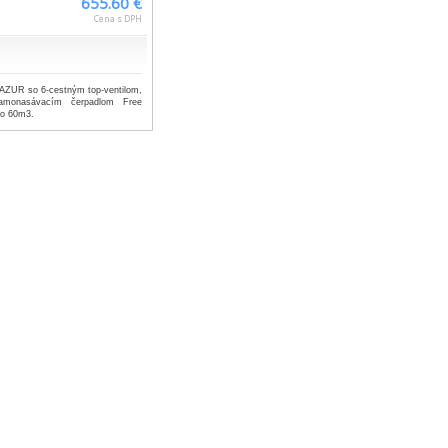
655.60 €
Cena s DPH
 AZUR so 6-cestným top-ventilom,
amonasávacím čerpadlom Free
do 60m3.