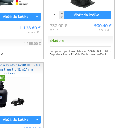
Vložiť do košíka
Vložiť do košíka
732.00 €
900.40 €
1 128.60 €
bez DPH
Cena s DPH
Cena s DPH
skladom
1 188.00 €
Kompletná piesková filtrácia AZUR KIT 560 s
čerpadlom Bettar 12m3/h. Pre bazény do 60m3.
0m3.
rácia Pentair AZUR KIT 560 s
m Free Flo 12m3/h na
podstav...
RMA
Vložiť do košíka