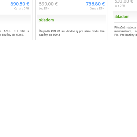
533.00 €
890.50 €
599.00 €
736.80 €
bez DPH
Cena s DPH
bez DPH
Cena s DPH
skladom
skladom
Filtračná nádoba
ácia AZUR KIT 560 s
Čerpadlá PREVA sú vhodné aj pre slanú vodu. Pre
manometrom, s
re bazény do 60m3.
bazény do 60m3
Flo. Pre bazény 