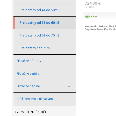
724.00 €
bez DPH
Pre bazény od 41 do 50m3
skladom
Pre bazény od 51 do 60m3
Kompletná piesková filtr
čerpadlom Bettar 12m3/h. P
Pre bazény od 61 do 70m3
Pre bazény nad 71m3
Filtračné nádoby
Filtračné ventily
Filtračné náplne
Príslušenstvo k filtráciam
GERMICÍDNE ČISTIČE