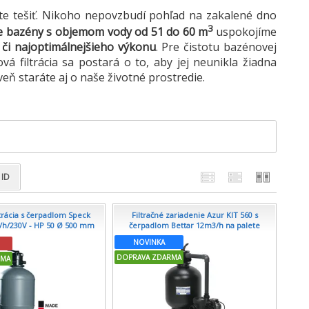
te tešiť. Nikoho nepovzbudí pohľad na zakalené dno
3
re bazény s objemom vody od 51 do 60 m
uspokojíme
 či najoptimálnejšieho výkonu
. Pre čistotu bazénovej
filtrácia sa postará o to, aby jej neunikla žiadna
eň staráte aj o naše životné prostredie.
ID
ltrácia s čerpadlom Speck
Filtračné zariadenie Azur KIT 560 s
/h/230V - HP 50 Ø 500 mm
čerpadlom Bettar 12m3/h na palete
NOVINKA
DOPRAVA ZDARMA
RMA