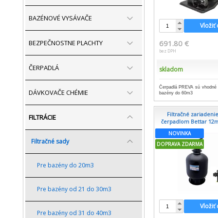
BAZÉNOVÉ VYSÁVAČE
Vložiť
691.80 €
BEZPEČNOSTNE PLACHTY
bez DPH
ČERPADLÁ
skladom
Čerpadlá PREVA sú vhodné a
DÁVKOVAČE CHÉMIE
bazény do 60m3
Filtračné zariadenie
FILTRÁCIE
čerpadlom Bettar 12m
NOVINKA
Filtračné sady
DOPRAVA ZDARMA
Pre bazény do 20m3
Pre bazény od 21 do 30m3
Vložiť
Pre bazény od 31 do 40m3