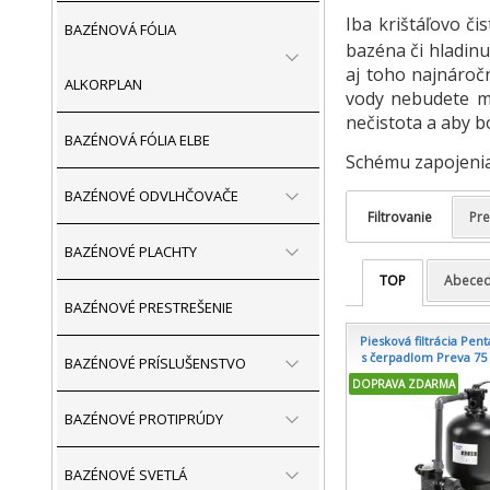
Iba krištáľovo č
BAZÉNOVÁ FÓLIA
bazéna či hladinu
aj toho najnároč
ALKORPLAN
vody nebudete mu
nečistota a aby 
BAZÉNOVÁ FÓLIA ELBE
Schému zapojenia 
BAZÉNOVÉ ODVLHČOVAČE
Filtrovanie
Pr
BAZÉNOVÉ PLACHTY
TOP
Abece
BAZÉNOVÉ PRESTREŠENIE
Piesková filtrácia Pent
s čerpadlom Preva 75 
BAZÉNOVÉ PRÍSLUŠENSTVO
DOPRAVA ZDARMA
BAZÉNOVÉ PROTIPRÚDY
BAZÉNOVÉ SVETLÁ