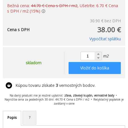
Bežná cena:
44.70 € Cena s DPH / m2
, Ušetríte: 6.70 € Cena
s DPH / m2 (15%)
30.90 €
bez DPH
38.00 €
Cena s DPH
Vypočítať splátku
m2
skladom
Vložiť do košíka
Kúpou tovaru získate
3
vernostných bodov.
Na daný produkt nie je možné uplatniť:
zľava, zľavový kupón, vernostné body
Najnižšia cena za posledných 30 dní: 44.70 € Cena s DPH / m2
Recyklačný poplatok je
zarátaný v cene
Popis
?