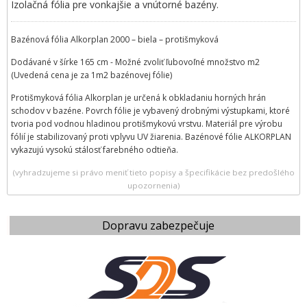
Izolačná fólia pre vonkajšie a vnútorné bazény.
Bazénová fólia Alkorplan 2000 – biela – protišmyková
Dodávané v šírke 165 cm - Možné zvoliť ľubovoľné množstvo m2
(Uvedená cena je za 1m2 bazénovej fólie)
Protišmyková fólia Alkorplan je určená k obkladaniu horných hrán
schodov v bazéne. Povrch fólie je vybavený drobnými výstupkami, ktoré
tvoria pod vodnou hladinou protišmykovú vrstvu. Materiál pre výrobu
fólií je stabilizovaný proti vplyvu UV žiarenia. Bazénové fólie ALKORPLAN
vykazujú vysokú stálosť farebného odtieňa.
(vyhradzujeme si právo meniť tieto popisy a špecifikácie bez predošlého
upozornenia)
Dopravu zabezpečuje