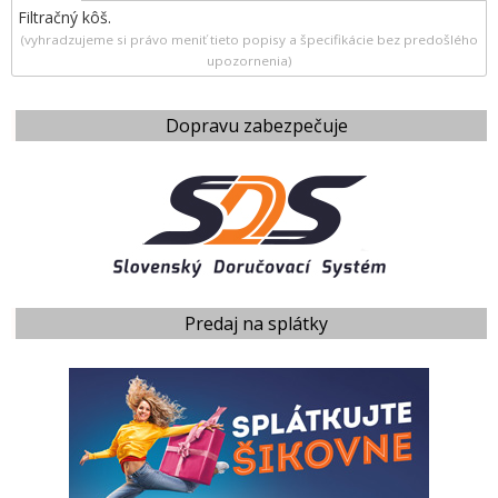
Filtračný kôš.
(vyhradzujeme si právo meniť tieto popisy a špecifikácie bez predošlého
upozornenia)
Dopravu zabezpečuje
Predaj na splátky