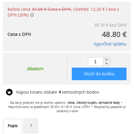
Bežná cena:
61.00 € Cena s DPH
, Ušetríte: 12.20 € Cena s
DPH (20%)
39.70 €
bez DPH
48.80 €
Cena s DPH
Vypočítať splátku
skladom
Vložiť do košíka
Kúpou tovaru získate
4
vernostných bodov.
Na daný produkt nie je možné uplatniť:
zľava, zľavový kupón, vernostné body
Najnižšia cena za posledných 30 dní: 61.00 € Cena s DPH
Recyklačný poplatok je
zarátaný v cene
Popis
?