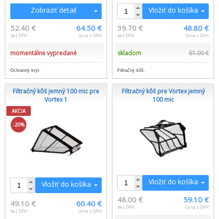
Zobraziť detail
Vložiť do košíka
52.40 €
64.50 €
39.70 €
48.80 €
bez DPH
Cena s DPH
bez DPH
Cena s DPH
momentálne vypredané
skladom
61.00 €
Ochranný kryt.
Filtračný kôš.
Filtračný kôš jemný 100 mic pre
Filtračný kôš pre Vortex jemný
Vortex 1
100 mic
AKCIA
-20%
Vložiť do košíka
Vložiť do košíka
48.00 €
59.10 €
49.10 €
60.40 €
bez DPH
Cena s DPH
bez DPH
Cena s DPH