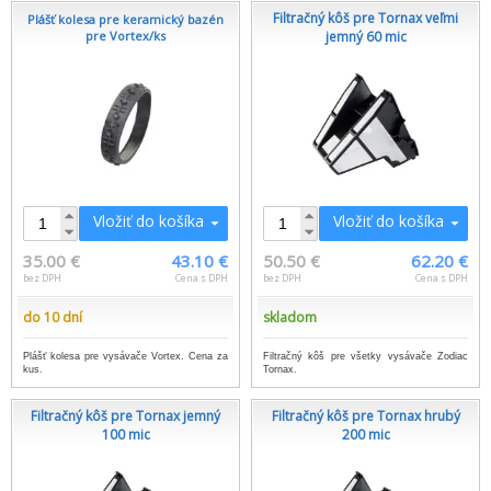
Filtračný kôš pre Tornax veľmi
Plášť kolesa pre keramický bazén
pre Vortex/ks
jemný 60 mic
Vložiť do košíka
Vložiť do košíka
35.00 €
43.10 €
50.50 €
62.20 €
bez DPH
Cena s DPH
bez DPH
Cena s DPH
do 10 dní
skladom
Plášť kolesa pre vysávače Vortex. Cena za
Filtračný kôš pre všetky vysávače Zodiac
kus.
Tornax.
Filtračný kôš pre Tornax jemný
Filtračný kôš pre Tornax hrubý
100 mic
200 mic