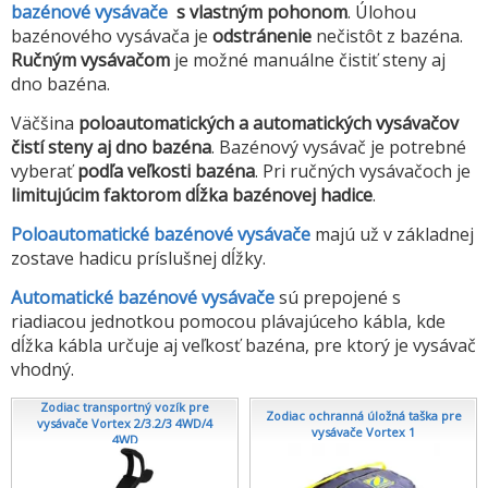
bazénové vysávače
s vlastným pohonom
. Úlohou
bazénového vysávača je
odstránenie
nečistôt z bazéna.
Ručným vysávačom
je možné manuálne čistiť steny aj
dno bazéna.
Väčšina
poloautomatických a automatických vysávačov
čistí steny aj dno bazéna
. Bazénový vysávač je potrebné
vyberať
podľa veľkosti bazéna
. Pri ručných vysávačoch je
limitujúcim faktorom dĺžka bazénovej hadice
.
Poloautomatické bazénové vysávače
majú už v základnej
zostave hadicu príslušnej dĺžky.
Automatické bazénové vysávače
sú prepojené s
riadiacou jednotkou pomocou plávajúceho kábla, kde
dĺžka kábla určuje aj veľkosť bazéna, pre ktorý je vysávač
vhodný.
Zodiac transportný vozík pre
Zodiac ochranná úložná taška pre
vysávače Vortex 2/3.2/3 4WD/4
vysávače Vortex 1
4WD