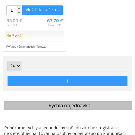
Vložiť do košíka
55.00 €
67.70 €
bez DPH
Cena s DPH
do 7 dní
PVA pre všetky modely Tornax.
1
Rýchla objednávka
Ponúkame rýchly a jednoduchý spôsob ako bez registrácie
môžete objednať tovar na osobný odber alebo po komunikácii