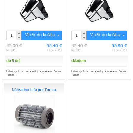
Vložiť do košíka
Vložiť do košíka
45.00 €
55.40 €
45.40 €
55.80 €
bez DPH
Cena s DPH
bez DPH
Cena s DPH
do 5 dní
skladom
Filtračný kôš pre všetky vysávače Zodiac
Filtračný kôš pre všetky vysávače Zodiac
Tornax.
Tornax.
Náhradná kefa pre Tornax