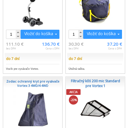
Vložiť do košíka
Vložiť do košíka
111.10 €
136.70 €
30.30 €
37.20 €
bez DPH
Cena s DPH
bez DPH
Cena s DPH
do 7 dní
do 7 dní
Vozík pre vysávače Vortex.
Úložná taška.
Filtračný kôš 200 mic Standard
Zodiac ochranný kryt pre vysávače
Vortex 3 4WD/4 4WD
pre Vortex 1
AKCIA
-20%