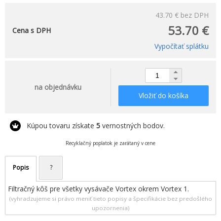
43.70 €
bez DPH
53.70 €
Cena s DPH
Vypočítať splátku
na objednávku
Vložiť do košíka
Kúpou tovaru získate
5
vernostných bodov.
Recyklačný poplatok je zarátaný v cene
Popis
?
Filtračný kôš pre všetky vysávače Vortex okrem Vortex 1.
(vyhradzujeme si právo meniť tieto popisy a špecifikácie bez predošlého
upozornenia)