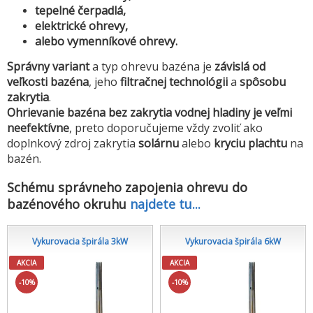
tepelné čerpadlá,
elektrické ohrevy,
alebo vymenníkové ohrevy.
Správny variant
a typ ohrevu bazéna je
závislá od
veľkosti bazéna
, jeho
filtračnej
technológii
a
spôsobu
zakrytia
.
Ohrievanie bazéna bez zakrytia vodnej hladiny je veľmi
neefektívne
, preto doporučujeme vždy zvoliť ako
doplnkový zdroj zakrytia
solárnu
alebo
kryciu plachtu
na
bazén.
Schému správneho zapojenia ohrevu do
bazénového okruhu
najdete tu...
Vykurovacia špirála 3kW
Vykurovacia špirála 6kW
AKCIA
AKCIA
-10%
-10%