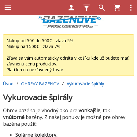
Nákup od 50€ do 500€ - zľava 5%
Nákup nad 500€ - zľava 7%
Zľava sa vám automaticky odráta v košíku kde už budete mať
zľavnenú cenu produktov.
Platí len na nezľavnený tovar.
Úvod
/
OHREVY BAZÉNOV
/
Vykurovacie špirály
Vykurovacie špirály
Ohrev bazéna je vhodný ako pre
vonkajšie
, tak i
vnútorné
bazény. Z našej ponuky je možné pre ohrev
bazéna použiť:
Solárne kolektory,