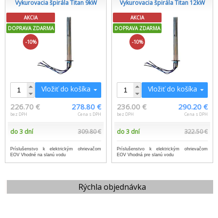
Vykurovacia špirála Titan 9kW
Vykurovacia špirála Titan 12kW
AKCIA
AKCIA
DOPRAVA ZDARMA
DOPRAVA ZDARMA
-10%
-10%
Vložiť do košíka
Vložiť do košíka
226.70 €
278.80 €
236.00 €
290.20 €
bez DPH
Cena s DPH
bez DPH
Cena s DPH
do 3 dní
309.80 €
do 3 dní
322.50 €
Príslušenstvo k elektrickým ohrievačom
Príslušenstvo k elektrickým ohrievačom
EOV Vhodné na slanú vodu
EOV Vhodná pre slanú vodu
Rýchla objednávka