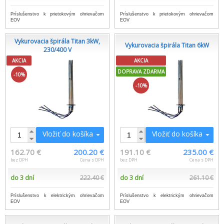
Príslušenstvo k prietokovým ohrievačom
Príslušenstvo k prietokovým ohrievačom
EOV
EOV
Vykurovacia špirála Titan 3kW,
Vykurovacia špirála Titan 6kW
230/400 V
AKCIA
AKCIA
DOPRAVA ZDARMA
-10%
-10%
Vložiť do košíka
Vložiť do košíka
162.70 €
200.20 €
191.10 €
235.00 €
bez DPH
Cena s DPH
bez DPH
Cena s DPH
do 3 dní
222.40 €
do 3 dní
261.10 €
Príslušenstvo k elektrickým ohrievačom
Príslušenstvo k elektrickým ohrievačom
EOV
EOV