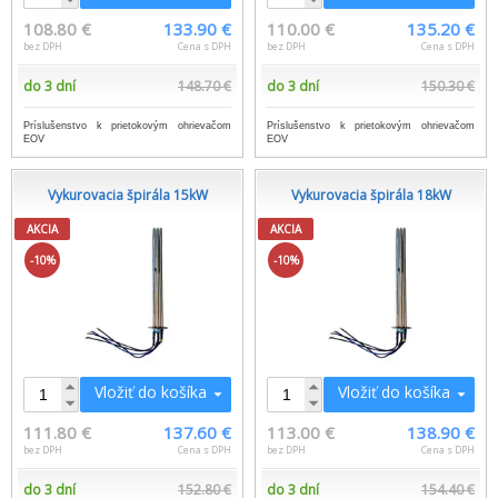
108.80 €
133.90 €
110.00 €
135.20 €
bez DPH
Cena s DPH
bez DPH
Cena s DPH
do 3 dní
148.70 €
do 3 dní
150.30 €
Príslušenstvo k prietokovým ohrievačom
Príslušenstvo k prietokovým ohrievačom
EOV
EOV
Vykurovacia špirála 15kW
Vykurovacia špirála 18kW
AKCIA
AKCIA
-10%
-10%
Vložiť do košíka
Vložiť do košíka
111.80 €
137.60 €
113.00 €
138.90 €
bez DPH
Cena s DPH
bez DPH
Cena s DPH
do 3 dní
152.80 €
do 3 dní
154.40 €