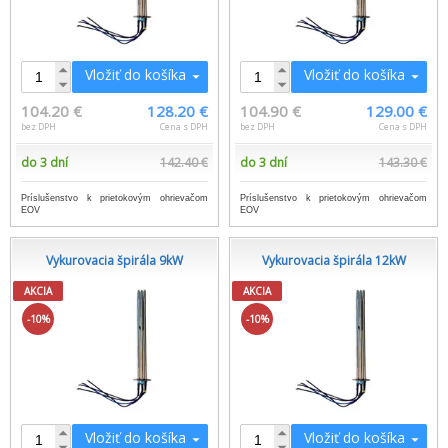
Vložiť do košíka
Vložiť do košíka
104.20 €
128.20 €
104.90 €
129.00 €
bez DPH
Cena s DPH
bez DPH
Cena s DPH
do 3 dní
142.40 €
do 3 dní
143.30 €
Príslušenstvo k prietokovým ohrievačom
Príslušenstvo k prietokovým ohrievačom
EOV
EOV
Vykurovacia špirála 9kW
Vykurovacia špirála 12kW
AKCIA
AKCIA
-10%
-10%
Vložiť do košíka
Vložiť do košíka