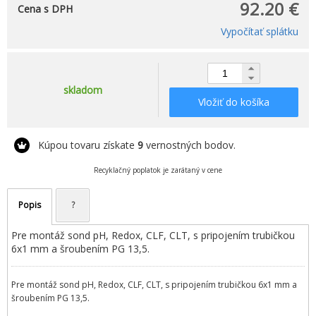
92.20 €
Cena s DPH
Vypočítať splátku
skladom
Vložiť do košíka
Kúpou tovaru získate
9
vernostných bodov.
Recyklačný poplatok je zarátaný v cene
Popis
?
Pre montáž sond pH, Redox, CLF, CLT, s pripojením trubičkou
6x1 mm a šroubením PG 13,5.
Pre montáž sond pH, Redox, CLF, CLT, s pripojením trubičkou 6x1 mm a
šroubením PG 13,5.