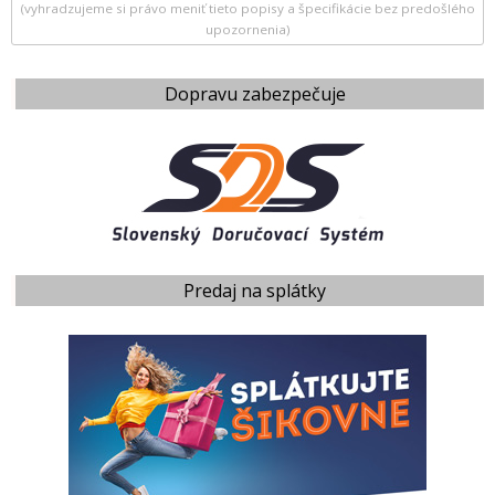
(vyhradzujeme si právo meniť tieto popisy a špecifikácie bez predošlého
upozornenia)
Dopravu zabezpečuje
Predaj na splátky