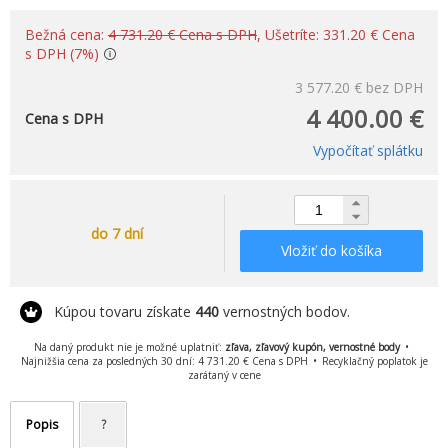
Bežná cena:
4 731.20 € Cena s DPH
, Ušetríte: 331.20 € Cena
s DPH (7%)
3 577.20 €
bez DPH
4 400.00 €
Cena s DPH
Vypočítať splátku
do 7 dní
Vložiť do košíka
Kúpou tovaru získate
440
vernostných bodov.
Na daný produkt nie je možné uplatniť:
zľava, zľavový kupón, vernostné body
Najnižšia cena za posledných 30 dní: 4 731.20 € Cena s DPH
Recyklačný poplatok je
zarátaný v cene
Popis
?