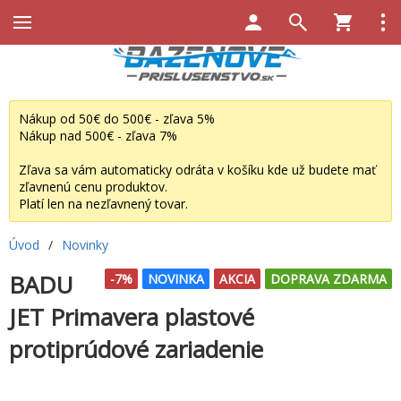
Nákup od 50€ do 500€ - zľava 5%
Nákup nad 500€ - zľava 7%
Zľava sa vám automaticky odráta v košíku kde už budete mať
zľavnenú cenu produktov.
Platí len na nezľavnený tovar.
Úvod
/
Novinky
BADU
-7%
NOVINKA
AKCIA
DOPRAVA ZDARMA
JET Primavera plastové
protiprúdové zariadenie