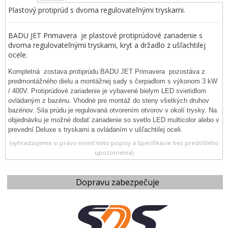
Plastový protiprúd s dvoma regulovateľnými tryskami.
BADU JET Primavera je plastové protiprúdové zariadenie s
dvoma regulovateľnými tryskami, kryt a držadlo z ušľachtilej
ocele.
Kompletná zostava protiprúdu BADU JET Primavera pozostáva z
predmontážného dielu a montážnej sady s čerpadlom s výkonom 3 kW
/ 400V. Protiprúdové zariadenie je vybavené bielym LED svietidlom
ovládaným z bazénu. Vhodné pre montáž do steny všetkých druhov
bazénov. Sila prúdu je regulovaná otvorením otvorov v okolí trysky. Na
objednávku je možné dodať zariadenie so svetlo LED multicolor alebo v
prevední Deluxe s tryskami a ovládaním v ušľachtilej oceli.
(vyhradzujeme si právo meniť tieto popisy a špecifikácie bez predošlého
upozornenia)
Dopravu zabezpečuje