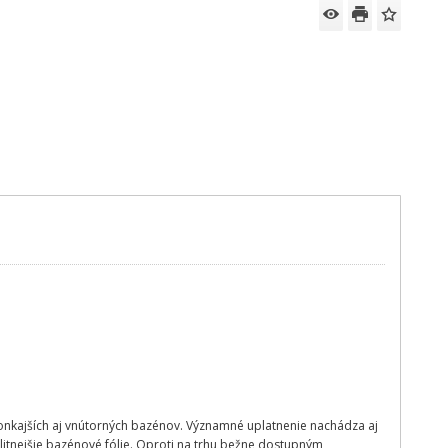
onkajších aj vnútorných bazénov. Významné uplatnenie nachádza aj
litnejšie bazénové fólie. Oproti na trhu bežne dostupným