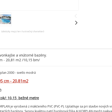
(obrázky majú len ilustračný charakter)
 vonkajšie a vnútorné bazény.
 cm - 20,81 m2 /10,15 bm/
rplan 2000 - svetlo modrá
205 cm - 20,81m2
m
tok/: 10,15 bežné metre
RPLAN je vyrobená z mäkčeného PVC (PVC-P). Uplatňuje sa pri stavbe nových v
starších bazénov. Svojou kvalitou patrí bazénová fólia ALKORPLAN medzi najkva