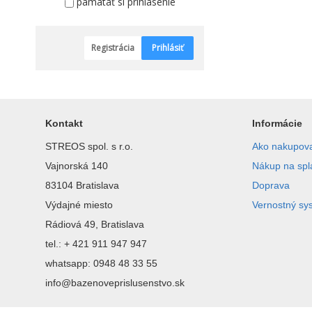
pamätať si prihlásenie
Registrácia
Prihlásiť
Kontakt
Informácie
STREOS spol. s r.o.
Ako nakupov
Vajnorská 140
Nákup na spl
83104 Bratislava
Doprava
Výdajné miesto
Vernostný sy
Rádiová 49, Bratislava
tel.: + 421 911 947 947
whatsapp: 0948 48 33 55
info@bazenoveprislusenstvo.sk