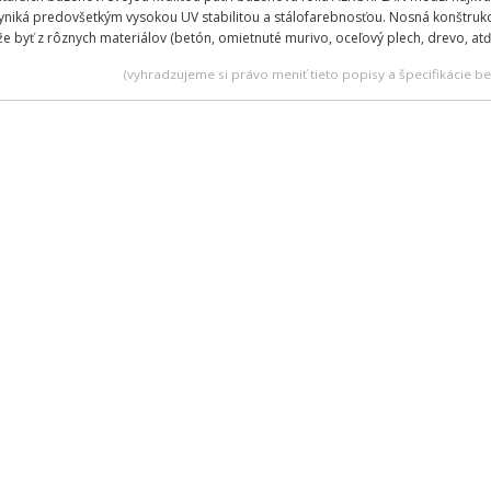
niká predovšetkým vysokou UV stabilitou a stálofarebnosťou. Nosná konštrukc
e byť z rôznych materiálov (betón, omietnuté murivo, oceľový plech, drevo, atď
(vyhradzujeme si právo meniť tieto popisy a špecifikácie 