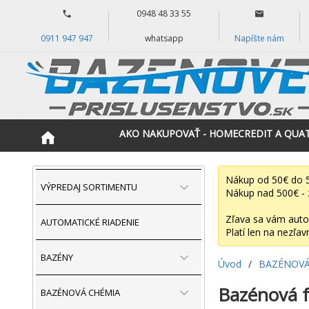
0948 48 33 55
0911 947 947
whatsapp
Napíšte nám
AKO NAKUPOVAŤ - HOMECREDIT A QUA
Nákup od 50€ do 5
VÝPREDAJ SORTIMENTU
Nákup nad 500€ - 
Zľava sa vám auto
AUTOMATICKÉ RIADENIE
Platí len na nezľav
BAZÉNY
Úvod
/
BAZÉNOVÁ
Bazénová fó
BAZÉNOVÁ CHÉMIA