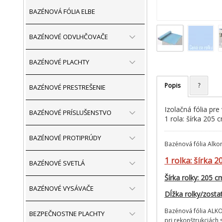
BAZÉNOVÁ FÓLIA ELBE
BAZÉNOVÉ ODVLHČOVAČE
BAZÉNOVÉ PLACHTY
Popis
?
BAZÉNOVÉ PRESTREŠENIE
Izolačná fólia pre
BAZÉNOVÉ PRÍSLUŠENSTVO
1 rola: šírka 205
BAZÉNOVÉ PROTIPRÚDY
Bazénová fólia Alko
1 rolka: šírka 
BAZÉNOVÉ SVETLÁ
Šírka rolky: 205 c
BAZÉNOVÉ VYSÁVAČE
Dĺžka rolky/zosta
Bazénová fólia ALKO
BEZPEČNOSTNE PLACHTY
pri rekonštrukciách 