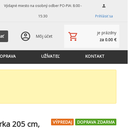
Výdajné miesto na osobný odber PO-PIA: 8:00 -
15:30
Prihlásiť sa
je prázdny
ať
Môj účet
za 0.00 €
OPRAVA
UŽÍVATEĽ
KONTAKT
írka 205 cm,
VÝPREDAJ
DOPRAVA ZDARMA