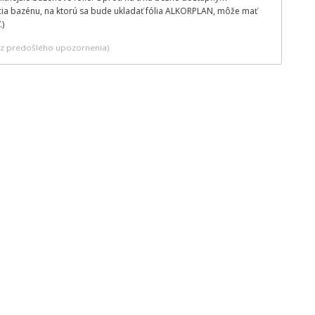
ia bazénu, na ktorú sa bude ukladať fólia ALKORPLAN, môže mať
.)
bez predošlého upozornenia)