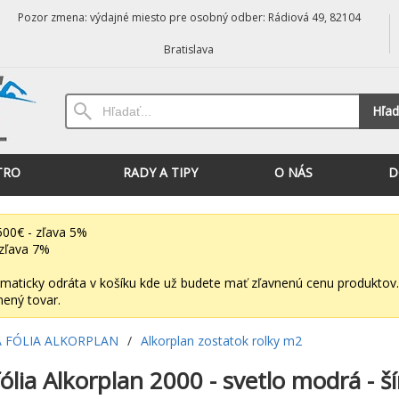
Pozor zmena: výdajné miesto pre osobný odber: Rádiová 49, 82104
Bratislava
Hľad
TRO
RADY A TIPY
O NÁS
D
00€ - zľava 5%
zľava 7%
maticky odráta v košíku kde už budete mať zľavnenú cenu produktov.
nený tovar.
 FÓLIA ALKORPLAN
/
Alkorplan zostatok rolky m2
lia Alkorplan 2000 - svetlo modrá - š