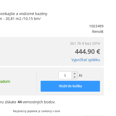
 vonkajšie a vnútorné bazény.
cm - 20,81 m2 /10,15 bm/
1003499
Renolit
361.70 €
bez DPH
444.90 €
Vypočítať splátku
ks
ladom
Vložiť do košíka
ru získate
44
vernostných bodov.
Recyklačný poplatok je zarátaný v cene