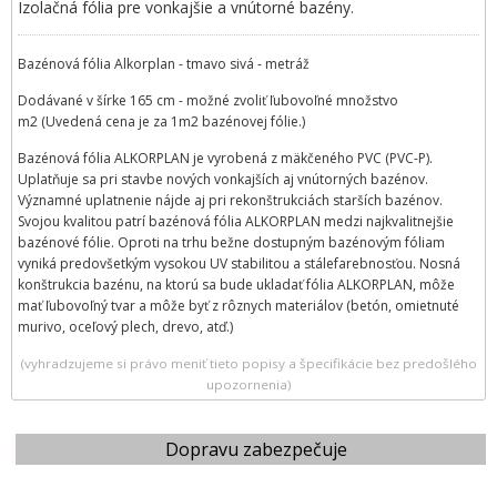
Izolačná fólia pre vonkajšie a vnútorné bazény.
Bazénová fólia Alkorplan - tmavo sivá - metráž
Dodávané v šírke 165 cm - možné zvoliť ľubovoľné množstvo
m2 (Uvedená cena je za 1m2 bazénovej fólie.)
Bazénová fólia ALKORPLAN je vyrobená z mäkčeného PVC (PVC-P).
Uplatňuje sa pri stavbe nových vonkajších aj vnútorných bazénov.
Významné uplatnenie nájde aj pri rekonštrukciách starších bazénov.
Svojou kvalitou patrí bazénová fólia ALKORPLAN medzi najkvalitnejšie
bazénové fólie. Oproti na trhu bežne dostupným bazénovým fóliam
vyniká predovšetkým vysokou UV stabilitou a stálefarebnosťou. Nosná
konštrukcia bazénu, na ktorú sa bude ukladať fólia ALKORPLAN, môže
mať ľubovoľný tvar a môže byť z rôznych materiálov (betón, omietnuté
murivo, oceľový plech, drevo, atď.)
(vyhradzujeme si právo meniť tieto popisy a špecifikácie bez predošlého
upozornenia)
Dopravu zabezpečuje