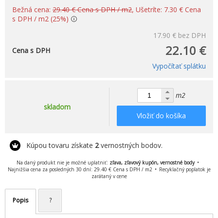
Bežná cena:
29.40 € Cena s DPH / m2
, Ušetríte: 7.30 € Cena
s DPH / m2 (25%)
17.90 €
bez DPH
22.10 €
Cena s DPH
Vypočítať splátku
m2
skladom
Vložiť do košíka
Kúpou tovaru získate
2
vernostných bodov.
Na daný produkt nie je možné uplatniť:
zľava, zľavový kupón, vernostné body
Najnižšia cena za posledných 30 dní: 29.40 € Cena s DPH / m2
Recyklačný poplatok je
zarátaný v cene
Popis
?