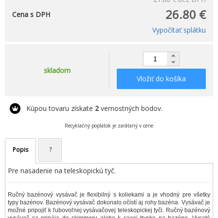
26.80 €
Cena s DPH
Vypočítať splátku
skladom
Vložiť do košíka
Kúpou tovaru získate
2
vernostných bodov.
Recyklačný poplatok je zarátaný v cene
Popis
?
Pre nasadenie na teleskopickú tyč.
Ručný bazénový vysávač je flexibilný s koliekami a je vhodný pre všetky
typy bazénov. Bazénový vysávač dokonalo očistí aj rohy bazéna. Vysávač je
možné pripojiť k ľubovoľnej vysávačovej teleskopickej tyči. Ručný bazénový
vysávač sa pripája do skimmeru alebo k sacej tryske na bazéne. Vysaté