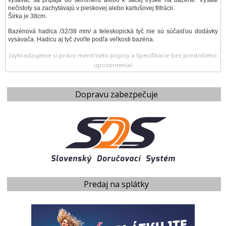
nečistoty sa zachytávajú v pieskovej alebo kartušovej filtrácii.
Šírka je 38cm.
Bazénová hadica /32/38 mm/ a teleskopická tyč nie sú súčasťou dodávky
vysávača. Hadicu aj tyč zvoľte podľa veľkosti bazéna.
(vyhradzujeme si právo meniť tieto popisy a špecifikácie bez predošlého
upozornenia)
Dopravu zabezpečuje
Predaj na splátky