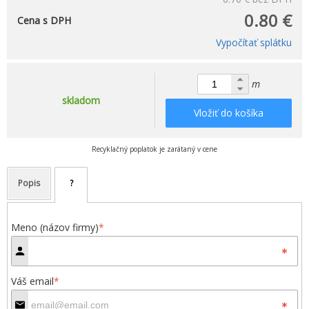
0.80 €
Cena s DPH
Vypočítať splátku
m
skladom
Vložiť do košíka
Recyklačný poplatok je zarátaný v cene
Popis
?
Meno (názov firmy)
*
Váš email
*